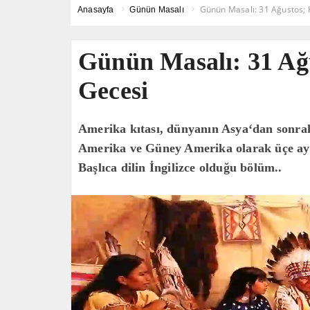
Günün Masalı: 31 Ağustos; Kı
Anasayfa
Günün Masalı
Günün Masalı: 31 Ağus
Gecesi
Amerika kıtası, dünyanın Asya‘dan sonrak
Amerika ve Güney Amerika olarak üçe ayrıl
Başlıca dilin İngilizce olduğu bölüm..