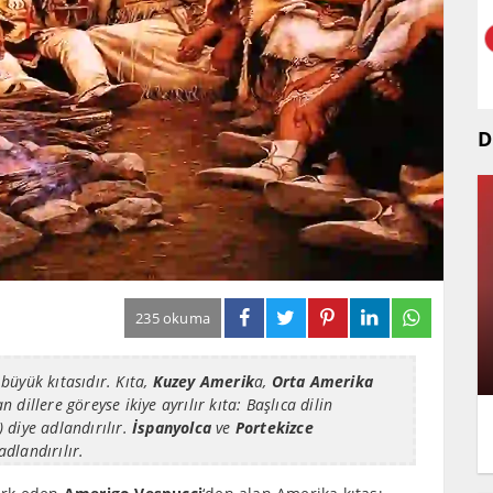
D
235 okuma
büyük kıtasıdır. Kıta,
Kuzey Amerik
a,
Orta Amerika
 dillere göreyse ikiye ayrılır kıta: Başlıca dilin
 diye adlandırılır.
İspanyolca
ve
Portekizce
adlandırılır.