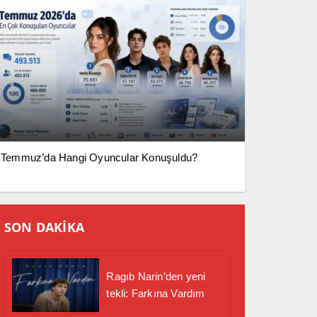
Temmuz’da Hangi Oyuncular Konuşuldu?
SON DAKİKA
Ragıb Narin’den yeni
tekli: Farkına Vardım