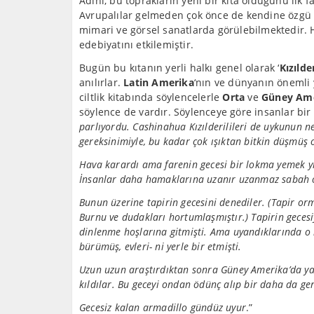
Adını, bu toprakların yeni bir kıta olduğunu ilk 
Avrupalılar gelmeden çok önce de kendine özgü b
mimari ve görsel sanatlarda görülebilmektedir. 
edebiyatını etkilemiştir.
Bugün bu kıtanın yerli halkı genel olarak ‘
Kızılder
anılırlar.
Latin Amerika
‘nın ve dünyanın önemli
ciltlik kitabında söylencelerle
Orta
ve
Güney Am
söylence de vardır. Söylenceye göre insanlar bi
parlıyordu. Cashinahua Kızılderilileri de uykunun n
gereksinimiyle, bu kadar çok ışıktan bitkin düşmüş 
Hava karardı ama farenin gecesi bir lokma yemek yi
İnsanlar daha hamaklarına uzanır uzanmaz sabah 
Bunun üzerine tapirin gecesini denediler. (Tapir orm
Burnu ve dudakları hortumlaşmıştır.) Tapirin gecesi
dinlenme hoşlarına gitmişti. Ama uyandıklarında o k
bürümüş, evleri- ni yerle bir etmişti.
Uzun uzun araştırdıktan sonra Güney Amerika’da ya
kıldılar. Bu geceyi ondan ödünç alıp bir daha da ge
Gecesiz kalan armadillo gündüz uyur
.”