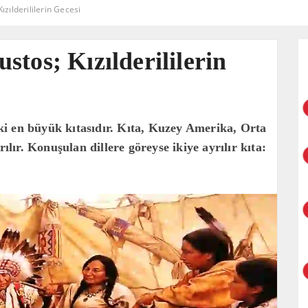
zılderililerin Gecesi
tos; Kızılderililerin
i en büyük kıtasıdır. Kıta, Kuzey Amerika, Orta
ır. Konuşulan dillere göreyse ikiye ayrılır kıta: