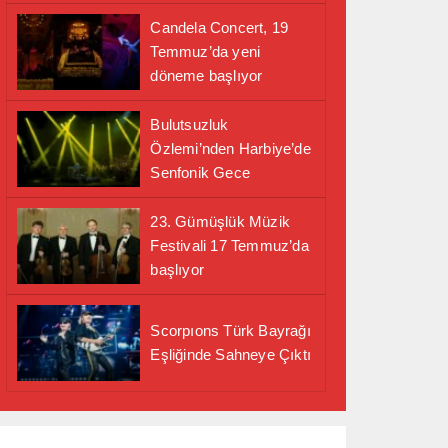
Candela Concert, 19
Temmuz’da yeni
döneme başlıyor
Bulutsuzluk
Özlemi’nden Harbiye’de
Senfonik Gece
23. Gümüşlük Müzik
Festivali 17 Temmuz’da
başlıyor
Scorpıons Türk Bayrağı
Eşliğinde Sahneye Çıktı