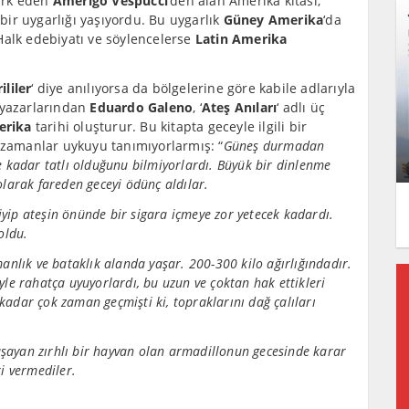
fark eden
Amerigo Vespucci
‘den alan Amerika kıtası,
ir uygarlığı yaşıyordu. Bu uygarlık
Güney Amerika
‘da
Halk edebiyatı ve söylencelerse
Latin Amerika
ililer
‘ diye anılıyorsa da bölgelerine göre kabile adlarıyla
 yazarlarından
Eduardo Galeno
, ‘
Ateş Anıları
‘ adlı üç
erika
tarihi oluşturur. Bu kitapta geceyle ilgili bir
r zamanlar uykuyu tanımıyorlarmış: “
Güneş durmadan
e kadar tatlı olduğunu bilmiyorlardı. Büyük bir dinlenme
olarak fareden geceyi ödünç aldılar.
yip ateşin önünde bir sigara içmeye zor yetecek kadardı.
oldu.
anlık ve bataklık alanda yaşar. 200-300 kilo ağırlığındadır.
yle rahatça uyuyorlardı, bu uzun ve çoktan hak ettikleri
adar çok zaman geçmişti ki, topraklarını dağ çalıları
şayan zırhlı bir hayvan olan armadillonun gecesinde karar
ri vermediler.