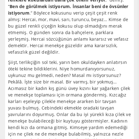
“
Ben de görülmek istiyorum. İnsanlar beni de övsünler
istiyorum
.” Böylece kokusunu verip çeşit çeşit renk
almış: Hercai, mor, mavi, sarı, turuncu, beyaz… Kimse de
bu güzel renkli çiçeğin kokusu olup olmadığını merak
etmemiş. O günden sonra da bahçelere, parklara
yerleşmiş. Hercai sözcüğünün anlamı kararsız ve vefasız
demektir. Hercai menekşe güzeldir ama kararsızlık,
vefasızlık güzel değildir.
Şiişt, terlikçiğin sol teki, yarın ben okuldayken anlatırsın
öteki tekine bildiklerini. Niye homurdanıyorsunuz,
uykunuz mu gelmedi, neden? Masal mı istiyorsunuz?
Pekâlâ. İşte size bir masal. Bir varmış, bir yokmuş…
Acımasız bir kadın kış günü üvey kızını kar yağarken çilek
ve menekşe toplaması için ormana göndermiş. Kızcağız
karları eşeleyip çilekle menekşe ararken bir tavşan
yuvası bulmuş. Cebindeki ekmekle oradaki tavşan
yavrularını doyurmuş. Onlar da bu iyi yürekli kıza çilek ve
menekşe bulabileceği bir kuytuyu göstermişler. Kadının
kendi kızı da ormana gitmiş. Kimseye yardım edemediği
için ne çilek ne de menekşe bulabilmiş, yalnızca nezle