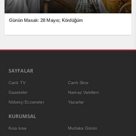
Günün Masalı: 28 Mayıs; Kördüğüm
SAYFALAR
Canlı TV
Canlı Skor
Gazeteler
Namaz Vakitleri
Nöbetçi Eczaneler
Yazarlar
KURUMSAL
Kısa kısa
Mutlaka Görün