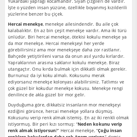
Yukardaki yaprağı kocamandır. Siyah çizgileri de vardır.
İşte o yüzden insan yüzüne, özellikle boyanmış kızılderili
yüzlerine benzer bu çiçek.
Hercai menekşe
, menekşe ailesindendir. Bu aile çok
kalabalıktır. En az bin çeşit menekşe vardır. Ama iki türü
ünlüdür. Biri hercai menekşe, ötekisi kokulu menekşe ya
da mor menekşe. Hercai menekşeyi her yerde
görebilirsiniz ama mor menekşeye daha zor rastlanır.
Bahçede yetiştirileni varsa da onun asıl yurdu kırlardır.
Yapraklarının arasına saklanır kokulu menekşe. Biraz
utangaçtır. Onu kırda bulmak için dikkatli olmak gerekir.
Burnunuz da iyi koku almalı. Kokusunu merak
ediyorsanız menekşe kolonyası alabilirsiniz. Tatlımsı ve
çok güzel bir kokudur menekşe kokusu. Menekşe rengi
denilince de akla güzel bir mor gelir.
Duyduğuma göre, dikkatsiz insanların mor menekşeyi
ezdiğini görünce, hercai menekşe yollara düşmüş.
Kokusunu verip renk almak istemiş. En az iki renkli olmak
istiyormuş. Bir peri kızı sormuş: “
Neden kokunu verip
renk almak istiyorsun
?” Hercai menekşe, “
Çoğu insan
renklere kokulardan daha çok önem veriyor
,” demiş.