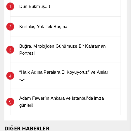
Dün Bükmüş..!!
1
Kurtuluş Yok Tek Başına
2
Buğra, Mitolojiden Günümüze Bir Kahraman
3
Portresi
“Halk Adına Paralara El Koyuyoruz” ve Anılar
4
-1-
Adam Fawer’ın Ankara ve İstanbul’da imza
5
günleri!
DİĞER HABERLER