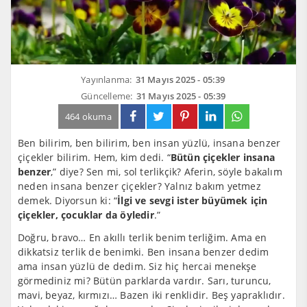
Yayınlanma:
31 Mayıs 2025 - 05:39
Güncelleme:
31 Mayıs 2025 - 05:39
464 okuma
Ben bilirim, ben bilirim, ben insan yüzlü, insana benzer
çiçekler bilirim. Hem, kim dedi. “
Bütün çiçekler insana
benzer
,” diye? Sen mi, sol terlikçik? Aferin, söyle bakalım
neden insana benzer çiçekler? Yalnız bakım yetmez
demek. Diyorsun ki: “
İlgi ve sevgi ister büyümek için
çiçekler, çocuklar da öyledir
.”
Doğru, bravo… En akıllı terlik benim terliğim. Ama en
dikkatsiz terlik de benimki. Ben insana benzer dedim
ama insan yüzlü de dedim. Siz hiç hercai menekşe
görmediniz mi? Bütün parklarda vardır. Sarı, turuncu,
mavi, beyaz, kırmızı… Bazen iki renklidir. Beş yapraklıdır.