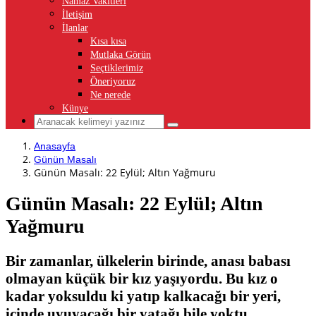
Namaz Vakitleri
İletişim
İlanlar
Kısa kısa
Mutlaka Görün
Seçtiklerimiz
Öneriyoruz
Ne nerede
Künye
Anasayfa
Günün Masalı
Günün Masalı: 22 Eylül; Altın Yağmuru
Günün Masalı: 22 Eylül; Altın
Yağmuru
Bir zamanlar, ülkelerin birinde, anası babası
olmayan küçük bir kız yaşıyordu. Bu kız o
kadar yoksuldu ki yatıp kalkacağı bir yeri,
içinde uyuyacağı bir yatağı bile yoktu.