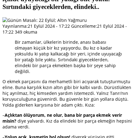
Sırtındaki giyeceklerden, elindeki..
Yayınlanma:
21 Eylül 2024 - 17:22
Güncelleme:
21 Eylül 2024 -
17:22
349 okuma
Bir zamanlar, ülkelerin birinde, anası babası
olmayan küçük bir kız yaşıyordu. Bu kız o kadar
yoksuldu ki yatıp kalkacağı bir yeri, içinde uyuyacağı
bir yatağı bile yoktu. Sırtındaki giyeceklerden,
elindeki bir parça ekmekten başka bir şeye sahip
değildi.
O ekmek parçasını da merhametli biri acıyarak tutuşturmuştu
eline. Buna karşılık kızın altın gibi bir kalbi vardı. Dürüstlükten
hiç ayrılmaz, hiç kimseden yardım istemezdi. Yalnız Tanrı’nın
koruyuculuğuna güvenirdi. Bu güvenle bir gün yollara düştü.
Yolda giderken karşısına bir adam çıktı. Kıza:
–
Açlıktan ölüyorum, ne olur, bana bir parça ekmek verir
misin?
diye yalvardı. Kız da elindeki bir parça ekmeğin hepsini
adama verdi.
–
Yolun açık, kısmetin bol olsun!
diyerek yürüyüp gitti.