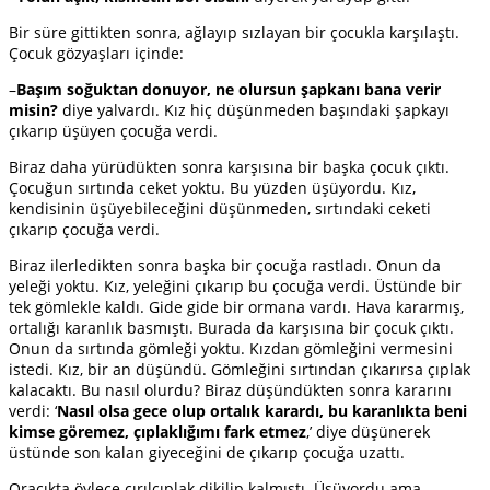
Bir süre gittikten sonra, ağlayıp sızlayan bir çocukla karşılaştı.
Çocuk gözyaşları içinde:
–
Başım soğuktan donuyor, ne olursun şapkanı bana verir
misin?
diye yalvardı. Kız hiç düşünmeden başındaki şapkayı
çıkarıp üşüyen çocuğa verdi.
Biraz daha yürüdükten sonra karşısına bir başka çocuk çıktı.
Çocuğun sırtında ceket yoktu. Bu yüzden üşüyordu. Kız,
kendisinin üşüyebileceğini düşünmeden, sırtındaki ceketi
çıkarıp çocuğa verdi.
Biraz ilerledikten sonra başka bir çocuğa rastladı. Onun da
yeleği yoktu. Kız, yeleğini çıkarıp bu çocuğa verdi. Üstünde bir
tek gömlekle kaldı. Gide gide bir ormana vardı. Hava kararmış,
ortalığı karanlık basmıştı. Burada da karşısına bir çocuk çıktı.
Onun da sırtında gömleği yoktu. Kızdan gömleğini vermesini
istedi. Kız, bir an düşündü. Gömleğini sırtından çıkarırsa çıplak
kalacaktı. Bu nasıl olurdu? Biraz düşündükten sonra kararını
verdi: ‘
Nasıl olsa gece olup ortalık karardı, bu karanlıkta beni
kimse göremez, çıplaklığımı fark etmez
,’ diye düşünerek
üstünde son kalan giyeceğini de çıkarıp çocuğa uzattı.
Oracıkta öylece çırılçıplak dikilip kalmıştı. Üşüyordu ama