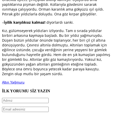
yaptıklarına pişman değildi. Kollarıyla gövdesini sararak
ısınmaya çalışıyordu. Orman karanlık ama gökyüzü ışıl ışıldı.
Pıtırak gibi yıldızlarla doluydu. Ona göz kırpar gibiydiler.
–
İyilik karşılıksız kalmaz!
diyorlardı sanki.
Kız, gülümseyerek yıldızları izliyordu. Tam o sırada yıldızlar
birbiri arkasına kaymaya başladı. Bu bir yıldız yağmuruydu.
Düşen bütün yıldızlar önünde toplanıyor, her biri çil çil altına
dönüşüyordu. Çevresi altınla dolmuştu. Altınları toplamak için
eğilince üstünde, çocuğa verdiğinin yerine yepyeni bir gömlek
bulunduğunu hayretle gördü. Hem de en şık kumaştan yapılmış
bir gömlekti bu. Altınlar gibi göz kamaştırıyordu. Yoksul kız,
gökyüzünden yağan altınları gömleğinin eteğine topladı.
Böylece ona ömrü boyunca yetecek kadar paraya kavuştu.
Zengin olup mutlu bir yaşam sürdü.
Altın Yağmuru
İLK YORUMU SİZ YAZIN