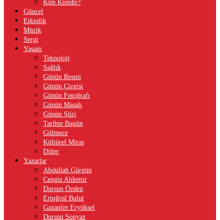
Kim Kimdir?
Güncel
Etkinlik
Müzik
Sergi
Yaşam
Teknoloji
Sağlık
Günün Resmi
Günün Çizgisi
Günün Fotoğrafı
Günün Masalı
Günün Şiiri
Tarihte Bugün
Gülmece
Kültürel Miras
Diğer
Yazarlar
Abdullah Gürgün
Cengiz Aldemir
Dursun Özden
Ertuğrul Bulut
Gazanfer Eryüksel
Dursun Sonyaz