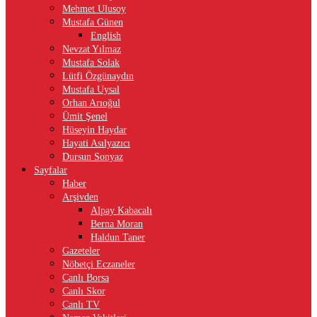
Mehmet Ulusoy
Mustafa Günen
English
Nevzat Yılmaz
Mustafa Solak
Lütfi Özgünaydın
Mustafa Uysal
Orhan Arıoğul
Ümit Şenel
Hüseyin Haydar
Hayati Asılyazıcı
Dursun Sonyaz
Sayfalar
Haber
Arşivden
Alpay Kabacalı
Berna Moran
Haldun Taner
Gazeteler
Nöbetçi Eczaneler
Canlı Borsa
Canlı Skor
Canlı TV