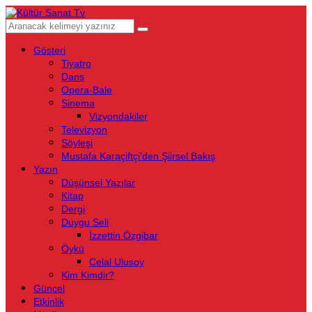
Gösteri
Tiyatro
Dans
Opera-Bale
Sinema
Vizyondakiler
Televizyon
Söyleşi
Mustafa Karaçiftçi’den Şiirsel Bakış
Yazın
Düşünsel Yazılar
Kitap
Dergi
Duygu Seli
İzzettin Özgibar
Öykü
Celal Ulusoy
Kim Kimdir?
Güncel
Etkinlik