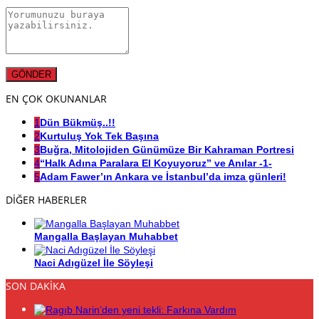
EN ÇOK OKUNANLAR
1
Dün Bükmüş..!!
2
Kurtuluş Yok Tek Başına
3
Buğra, Mitolojiden Günümüze Bir Kahraman Portresi
4
“Halk Adına Paralara El Koyuyoruz” ve Anılar -1-
5
Adam Fawer’ın Ankara ve İstanbul’da imza günleri!
DİĞER HABERLER
Mangalla Başlayan Muhabbet
Naci Adıgüzel İle Söyleşi
SON DAKİKA