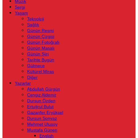
Müzik
Sergi
Yaşam
Teknoloji
Sağlık
Günün Resmi
Günün Çizgisi
Günün Fotoğrafı
Günün Masalı
Günün Şiiri
Tarihte Bugün
Gülmece
Kültürel Miras
Diğer
Yazarlar
Abdullah Gürgün
Cengiz Aldemir
Dursun Özden
Ertuğrul Bulut
Gazanfer Eryüksel
Dursun Sonyaz
Mehmet Ulusoy
Mustafa Günen
English