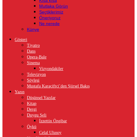
Kısa kısa
Mutlaka Görün
Seçtiklerimiz
Öneriyoruz
Ne nerede
Künye
Gösteri
Tiyatro
Dans
Opera-Bale
Sinema
Vizyondakiler
Televizyon
Söyleşi
Mustafa Karaçiftçi’den Şiirsel Bakış
Yazın
Düşünsel Yazılar
Kitap
Dergi
Duygu Seli
İzzettin Özgibar
Öykü
Celal Ulusoy