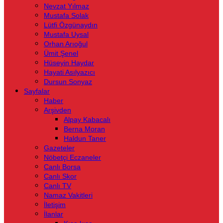
Nevzat Yılmaz
Mustafa Solak
Lütfi Özgünaydın
Mustafa Uysal
Orhan Arıoğul
Ümit Şenel
Hüseyin Haydar
Hayati Asılyazıcı
Dursun Sonyaz
Sayfalar
Haber
Arşivden
Alpay Kabacalı
Berna Moran
Haldun Taner
Gazeteler
Nöbetçi Eczaneler
Canlı Borsa
Canlı Skor
Canlı TV
Namaz Vakitleri
İletişim
İlanlar