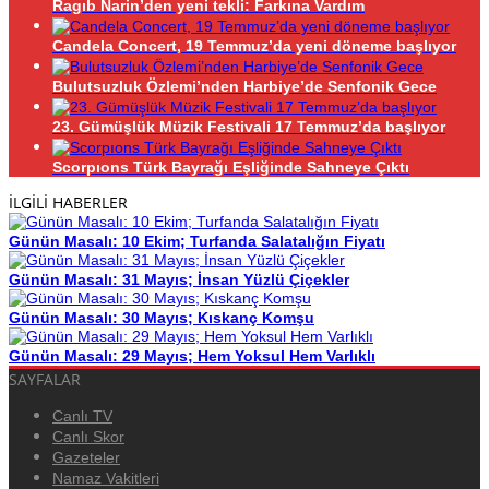
Ragıb Narin’den yeni tekli: Farkına Vardım
Candela Concert, 19 Temmuz’da yeni döneme başlıyor
Bulutsuzluk Özlemi’nden Harbiye’de Senfonik Gece
23. Gümüşlük Müzik Festivali 17 Temmuz’da başlıyor
Scorpıons Türk Bayrağı Eşliğinde Sahneye Çıktı
İLGİLİ HABERLER
Günün Masalı: 10 Ekim; Turfanda Salatalığın Fiyatı
Günün Masalı: 31 Mayıs; İnsan Yüzlü Çiçekler
Günün Masalı: 30 Mayıs; Kıskanç Komşu
Günün Masalı: 29 Mayıs; Hem Yoksul Hem Varlıklı
SAYFALAR
Canlı TV
Canlı Skor
Gazeteler
Namaz Vakitleri