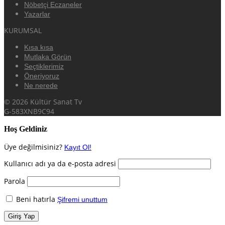
Nöbetçi Eczaneler
Yazarlar
KURUMSAL
Kısa kısa
Mutlaka Görün
Seçtiklerimiz
Öneriyoruz
Ne nerede
© 2026 Kültür Sanat Tv
G-583XNB9C94
Hoş Geldiniz
Üye değilmisiniz?
Kayıt Ol!
Kullanıcı adı ya da e-posta adresi
Parola
Beni hatırla
Şifremi unuttum