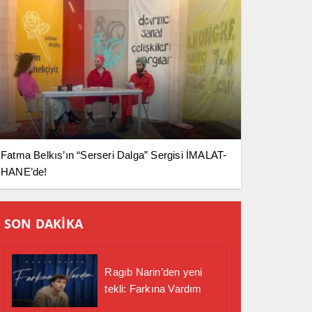
Fatma Belkıs’ın “Serseri Dalga” Sergisi İMALAT-
HANE’de!
SON DAKİKA
Ragıb Narin’den yeni
tekli: Farkına Vardım