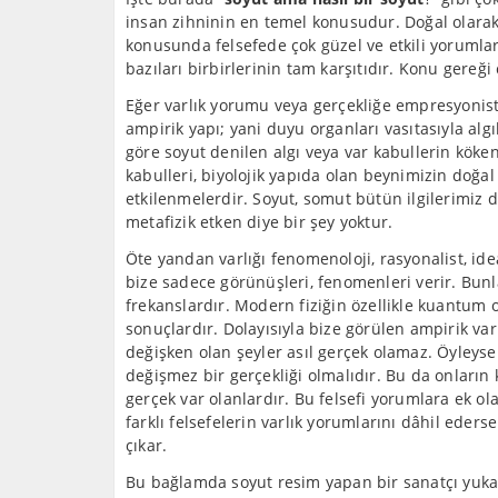
insan zihninin en temel konusudur. Doğal olarak 
konusunda felsefede çok güzel ve etkili yorumlar 
bazıları birbirlerinin tam karşıtıdır. Konu gereğ
Eğer varlık yorumu veya gerçekliğe empresyonist 
ampirik yapı; yani duyu organları vasıtasıyla algı
göre soyut denilen algı veya var kabullerin köke
kabulleri, biyolojik yapıda olan beynimizin doğal
etkilenmelerdir. Soyut, somut bütün ilgilerimiz d
metafizik etken diye bir şey yoktur.
Öte yandan varlığı fenomenoloji, rasyonalist, ide
bize sadece görünüşleri, fenomenleri verir. Bu
frekanslardır. Modern fiziğin özellikle kuantum ola
sonuçlardır. Dolayısıyla bize görülen ampirik varl
değişken olan şeyler asıl gerçek olamaz. Öyleyse
değişmez bir gerçekliği olmalıdır. Bu da onların 
gerçek var olanlardır. Bu felsefi yorumlara ek ol
farklı felsefelerin varlık yorumlarını dâhil eders
çıkar.
Bu bağlamda soyut resim yapan bir sanatçı yukar