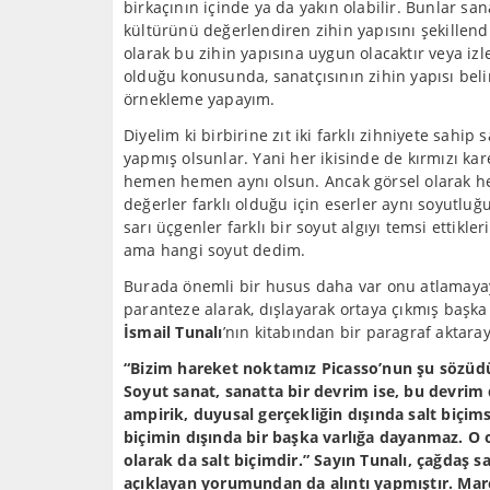
birkaçının içinde ya da yakın olabilir. Bunlar san
kültürünü değerlendiren zihin yapısını şekillendir
olarak bu zihin yapısına uygun olacaktır veya izl
olduğu konusunda, sanatçısının zihin yapısı belir
örnekleme yapayım.
Diyelim ki birbirine zıt iki farklı zihniyete sahip
yapmış olsunlar. Yani her ikisinde de kırmızı ka
hemen hemen aynı olsun. Ancak görsel olarak her
değerler farklı olduğu için eserler aynı soyutluğ
sarı üçgenler farklı bir soyut algıyı temsi ettikler
ama hangi soyut dedim.
Burada önemli bir husus daha var onu atlamayay
paranteze alarak, dışlayarak ortaya çıkmış başka
İsmail Tunalı
’nın kitabından bir paragraf aktara
“Bizim hareket noktamız Picasso’nun şu sözüdür
Soyut sanat, sanatta bir devrim ise, bu devrim
ampirik, duyusal gerçekliğin dışında salt biçims
biçimin dışında bir başka varlığa dayanmaz. O o
olarak da salt biçimdir.” Sayın Tunalı, çağdaş 
açıklayan yorumundan da alıntı yapmıştır. Marc