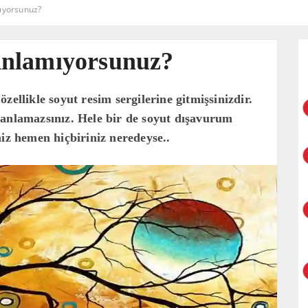
ıyorsunuz?
Anlamıyorsunuz?
zellikle soyut resim sergilerine gitmişsinizdir.
 anlamazsınız. Hele bir de soyut dışavurum
niz hemen hiçbiriniz neredeyse..