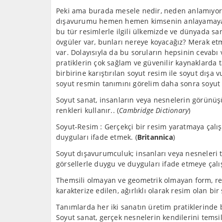
Peki ama burada mesele nedir, neden anlamıyorsu
dışavurumu hemen hemen kimsenin anlayamayac
bu tür resimlerle ilgili ülkemizde ve dünyada sa
övgüler var, bunları nereye koyacağız? Merak etm
var. Dolayısıyla da bu soruların hepsinin cevabı
pratiklerin çok sağlam ve güvenilir kaynaklarda 
birbirine karıştırılan soyut resim ile soyut dış
soyut resmin tanımını görelim daha sonra soyu
Soyut sanat, insanların veya nesnelerin görünüşü
renkleri kullanır.. (
Cambridge Dictionary
)
Soyut-Resim : Gerçekçi bir resim yaratmaya çalış
duyguları ifade etmek. (
Britannica
)
Soyut dışavurumculuk; insanları veya nesneleri t
görsellerle duygu ve duyguları ifade etmeye çalışa
Themsili olmayan ve geometrik olmayan form, resi
karakterize edilen, ağırlıklı olarak resim olan bir
Tanımlarda her iki sanatın üretim pratiklerinde 
Soyut sanat, gerçek nesnelerin kendilerini temsi