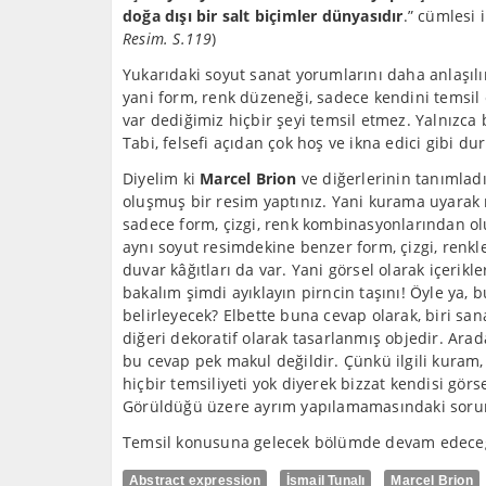
doğa dışı bir salt biçimler dünyasıdır
.” cümlesi i
Resim. S.119
)
Yukarıdaki soyut sanat yorumlarını daha anlaşılır
yani form, renk düzeneği, sadece kendini temsil
var dediğimiz hiçbir şeyi temsil etmez. Yalnızc
Tabi, felsefi açıdan çok hoş ve ikna edici gibi du
Diyelim ki
Marcel Brion
ve diğerlerinin tanımladı
oluşmuş bir resim yaptınız. Yani kurama uyarak 
sadece form, çizgi, renk kombinasyonlarından ol
aynı soyut resimdekine benzer form, çizgi, renk
duvar kâğıtları da var. Yani görsel olarak içerikl
bakalım şimdi ayıklayın pirncin taşını! Öyle ya, b
belirleyecek? Elbette buna cevap olarak, biri san
diğeri dekoratif olarak tasarlanmış objedir. Arad
bu cevap pek makul değildir. Çünkü ilgili kuram
hiçbir temsiliyeti yok diyerek bizzat kendisi görs
Görüldüğü üzere ayrım yapılamamasındaki sorun 
Temsil konusuna gelecek bölümde devam edece
Abstract expression
İsmail Tunalı
Marcel Brion