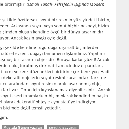
le bitirmiştir. (
İsmail Tunalı- Felsefenin ışığında Modern
 şekilde özetlersek, soyut bir resmin yüzeyindeki biçim,
 eder. Arkasında soyut veya somut hiçbir nesneyi, bizim
a biçimden oluşan kendine özgü bir dünya tasarımıdır.
ruyor. Ancak kazın ayağı öyle değil.
ğı şekilde kendine özgü doğa dışı salt biçimlerden
natürel evreni, doğayı tamamen dışlandınız. Yapıtınız
uşmuş bir tasarım objesidir. Buraya kadar güzel! Ancak
lerden oluşturulmuş dekoratif amaçlı duvar panoları,
eri form ve renk düzenekleri birbirine çok benziyor; Hadi
u dekoratif objelerin soyut resimle arasındaki farkı ne
atçı tarafından soyut resim olarak tasarlanmış obje,
a fark var. Onun için kıyaslanamaz diyebilirsiniz. Ancak
, soyut eseri tanımlarken biçim olarak kendinden başka
el olarak dekoratif objeyle aynı statüye indirgiyor.
biçimde değil temsiliyettedir.
ğim.
Mustafa Günen yazıları
soyut dışavurum