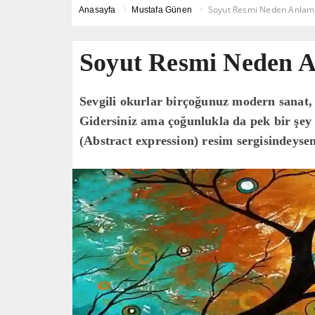
Soyut Resmi Neden Anlam
Anasayfa
Mustafa Günen
Soyut Resmi Neden 
Sevgili okurlar birçoğunuz modern sanat, ö
Gidersiniz ama çoğunlukla da pek bir şey
(Abstract expression) resim sergisindeyse