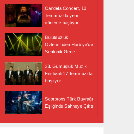
Candela Concert, 19
Temmuz’da yeni
döneme başlıyor
Bulutsuzluk
Özlemi’nden Harbiye’de
Senfonik Gece
23. Gümüşlük Müzik
Festivali 17 Temmuz’da
başlıyor
Scorpıons Türk Bayrağı
Eşliğinde Sahneye Çıktı