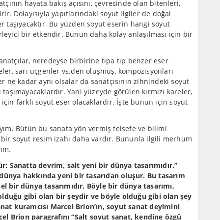
atçının hayata bakış açısını, çevresinde olan bitenleri,
ir. Dolayısıyla yapıtlarındaki soyut ilgiler de doğal
er taşıyacaktır. Bu yüzden soyut eserin hangi soyut
leyici bir etkendir. Bunun daha kolay anlaşılması için bir
 sanatçılar, neredeyse birbirine tıpa tıp benzer eser
reler, sarı üçgenler vs.den oluşmuş, kompozisyonları
 ne kadar aynı olsalar da sanatçısının zihnindeki soyut
u taşımayacaklardır. Yani yüzeyde görülen kırmızı kareler,
i için farklı soyut eser olacaklardır. İşte bunun için soyut
ım. Bütün bu sanata yön vermiş felsefe ve bilimi
 bir soyut resim izahı daha vardır. Bununla ilgili merhum
yım.
: Sanatta devrim, salt yeni bir dünya tasarımıdır.”
 dünya hakkında yeni bir tasarıdan oluşur. Bu tasarım
el bir dünya tasarımıdır. Böyle bir dünya tasarımı,
lduğu gibi olan bir şeydir ve böyle olduğu gibi olan şey
sanat kuramcısı Marcel Brion’ın, soyut sanat deyimini
el Brion paragrafını “Salt soyut sanat, kendine özgü