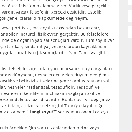
da önce felsefenin alanına girer. Varlık veya gerçeklik
vardır. Ancak felsefenin gerçeği çeşitlidir. Üstelik
i çok genel olarak birkaç cümlede değineyim.
veya pozitivist, materyalist açısından bakarsanız,
lanabilen, natürel, fizik evren gerçektir. Bu felsefelere
ninde de doğanın yapısal sonuçları vardır. Tüm soyut var
 şartlar karşısında ihtiyaç ve arzulardan kaynaklanan
uygularımız biyolojik sonuçlardır. Yani Tanrı vs. gibi
alist felsefeler açısından yorumlarsanız; duyu organları
nlar dış dünyadan, nesnelerden gelen duyum dediğimiz
sılık ve belirsizlik ilkelerine göre varoluş rastlantısal
ar, nesneler rastlantısal, tesadüfidir. Tesadüfi ve
 nesnelerin kendilerinin olmasını sağlayan asıl ve
kökenindeki öz, töz, idealardır. Bunlar asıl ve değişmez
arak teizm, ateizm ve deizm gibi Tanrı’ya dayalı diğer
eniz o zaman: “
Hangi soyut
?” sorusunun önemi ortaya
ıda örneklediğim varlık izahlarından birine veya