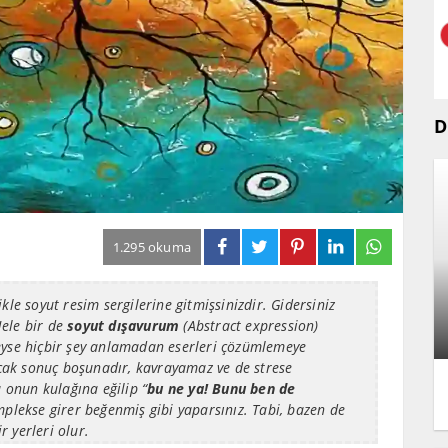
D
1.295 okuma
kle soyut resim sergilerine gitmişsinizdir. Gidersiniz
ele bir de
soyut dışavurum
(
Abstract expression
)
eyse hiçbir şey anlamadan eserleri çözümlemeye
Ancak sonuç boşunadır, kavrayamaz ve de strese
a onun kulağına eğilip “
bu ne ya! Bunu ben de
omplekse girer beğenmiş gibi yaparsınız. Tabi, bazen de
 yerleri olur.