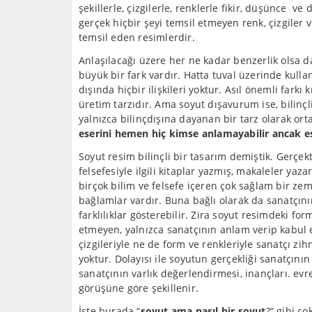
şekillerle, çizgilerle, renklerle fikir, düşünce ve
gerçek hiçbir şeyi temsil etmeyen renk, çizgiler v
temsil eden resimlerdir.
Anlaşılacağı üzere her ne kadar benzerlik olsa d
büyük bir fark vardır. Hatta tuval üzerinde kulla
dışında hiçbir ilişkileri yoktur. Asıl önemli farkı 
üretim tarzıdır. Ama soyut dışavurum ise, bilinçl
yalnızca bilinçdışına dayanan bir tarz olarak o
eserini hemen hiç kimse anlamayabilir ancak es
Soyut resim bilinçli bir tasarım demiştik. Gerçe
felsefesiyle ilgili kitaplar yazmış, makaleler ya
birçok bilim ve felsefe içeren çok sağlam bir zem
bağlamlar vardır. Buna bağlı olarak da sanatçını
farklılıklar gösterebilir. Zira soyut resimdeki fo
etmeyen, yalnızca sanatçının anlam verip kabul 
çizgileriyle ne de form ve renkleriyle sanatçı zih
yoktur. Dolayısı ile soyutun gerçekliği sanatçını
sanatçının varlık değerlendirmesi, inançları. evr
görüşüne göre şekillenir.
İşte burada “
soyut ama nasıl bir soyut
?” gibi ço