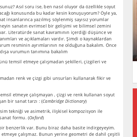
nuz? Asıl soru ise, ben nasıl oluyor da özellikle soyut
ağı konusunda bu kadar kesin konuşuyorum? Öyle ya,
nat insanlarınca yazılmış söylenmiş sayısız yorumlar
eyin sanatın evrimsel bir gelişimi ve bilimsel zemini
 var. Literatürde sanat kavramının içerdiği düşünce ve
tanımları ve açıklamaları vardır. Şimdi o kaynaklardan
a vurum resminin ayrımlarının ne olduğuna bakalım. Önce
t dışa vurumun tanımına bakalım
nü temsil etmeye çalışmadan şekilleri, çizgileri ve
madan renk ve çizgi gibi unsurları kullanarak fikir ve
emsil etmeye çalışmayan , çizgi ve renk kullanan soyut
n bir sanat tarzı : (
Cambridge Dictionary
)
m tekniği ve asimetrik, ilişkisel kompozisyon ile
 sanat formu. (
Oxford
)
bir benzerlik var. Bunu biraz daha basite indirgeyeyim.
l etmeye çalışmaz. Bunun yerine geometri de dahil çeşitli