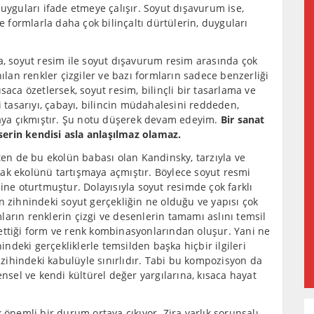
 duyguları ifade etmeye çalışır. Soyut dışavurum ise,
e formlarla daha çok bilinçaltı dürtülerin, duyguları
a, soyut resim ile soyut dışavurum resim arasında çok
nılan renkler çizgiler ve bazı formların sadece benzerliği
kısaca özetlersek, soyut resim, bilinçli bir tasarlama ve
i tasarıyı, çabayı, bilincin müdahalesini reddeden,
rtaya çıkmıştır. Şu notu düşerek devam edeyim.
Bir sanat
erin kendisi asla anlaşılmaz olamaz.
kten de bu ekolün babası olan Kandinsky, tarzıyla ve
zarak ekolünü tartışmaya açmıştır. Böylece soyut resmi
ine oturtmuştur. Dolayısıyla soyut resimde çok farklı
n zihnindeki soyut gerçekliğin ne olduğu ve yapısı çok
rmların renklerin çizgi ve desenlerin tamamı aslını temsil
ettiği form ve renk kombinasyonlarından oluşur. Yani ne
nindeki gerçekliklerle temsilden başka hiçbir ilgileri
n zihindeki kabulüyle sınırlıdır. Tabi bu kompozisyon da
ensel ve kendi kültürel değer yargılarına, kısaca hayat
k önemli bir durum ortaya çıkıyor. Zira varlık sorunsalı