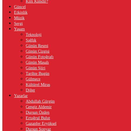
Kim Kimdir?
Güncel
Etkinlik
Müzik
Sergi
Yaşam
Teknoloji
Sağlık
Günün Resmi
Günün Çizgisi
Günün Fotoğrafı
Günün Masalı
Günün Şiiri
Tarihte Bugün
Gülmece
Kültürel Miras
Diğer
Yazarlar
Abdullah Gürgün
Cengiz Aldemir
Dursun Özden
Ertuğrul Bulut
Gazanfer Eryüksel
Dursun Sonyaz