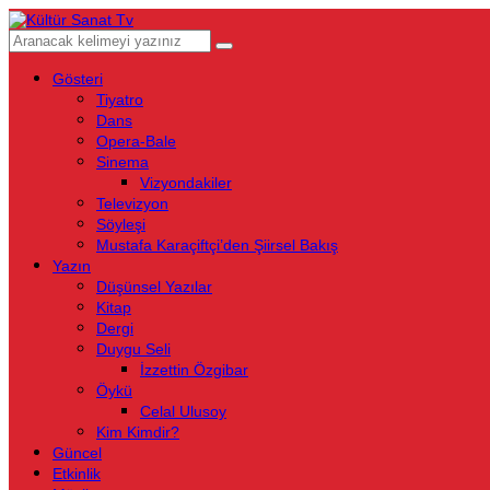
Gösteri
Tiyatro
Dans
Opera-Bale
Sinema
Vizyondakiler
Televizyon
Söyleşi
Mustafa Karaçiftçi’den Şiirsel Bakış
Yazın
Düşünsel Yazılar
Kitap
Dergi
Duygu Seli
İzzettin Özgibar
Öykü
Celal Ulusoy
Kim Kimdir?
Güncel
Etkinlik