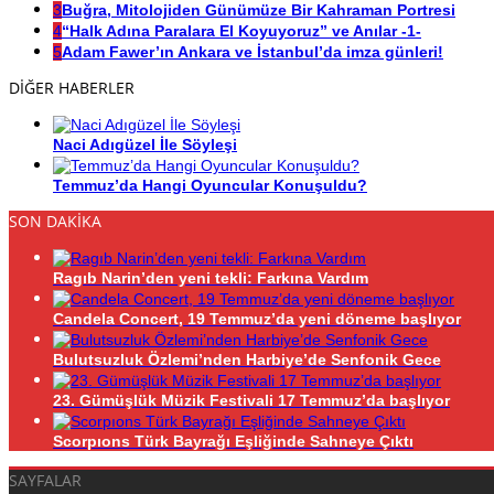
3
Buğra, Mitolojiden Günümüze Bir Kahraman Portresi
4
“Halk Adına Paralara El Koyuyoruz” ve Anılar -1-
5
Adam Fawer’ın Ankara ve İstanbul’da imza günleri!
DİĞER HABERLER
Naci Adıgüzel İle Söyleşi
Temmuz’da Hangi Oyuncular Konuşuldu?
SON DAKİKA
Ragıb Narin’den yeni tekli: Farkına Vardım
Candela Concert, 19 Temmuz’da yeni döneme başlıyor
Bulutsuzluk Özlemi’nden Harbiye’de Senfonik Gece
23. Gümüşlük Müzik Festivali 17 Temmuz’da başlıyor
Scorpıons Türk Bayrağı Eşliğinde Sahneye Çıktı
SAYFALAR