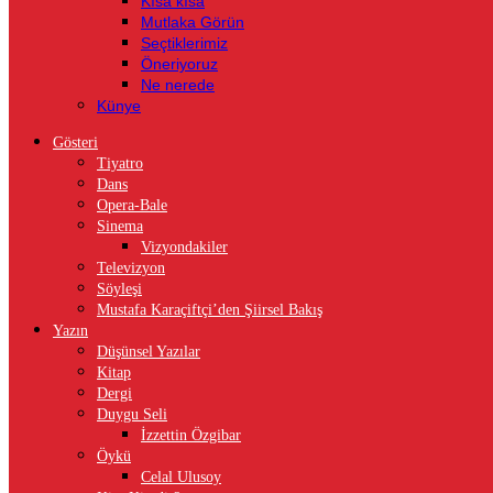
Kısa kısa
Mutlaka Görün
Seçtiklerimiz
Öneriyoruz
Ne nerede
Künye
Gösteri
Tiyatro
Dans
Opera-Bale
Sinema
Vizyondakiler
Televizyon
Söyleşi
Mustafa Karaçiftçi’den Şiirsel Bakış
Yazın
Düşünsel Yazılar
Kitap
Dergi
Duygu Seli
İzzettin Özgibar
Öykü
Celal Ulusoy