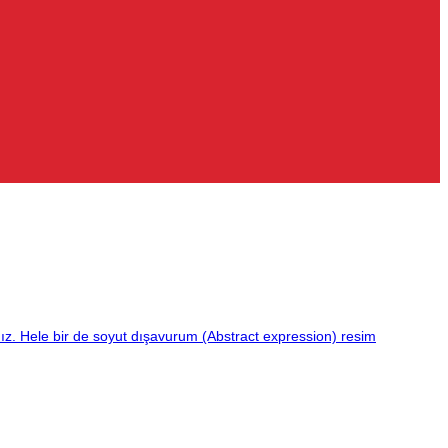
nız. Hele bir de soyut dışavurum (Abstract expression) resim