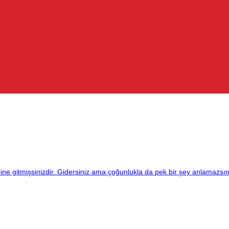
erine gitmişsinizdir. Gidersiniz ama çoğunlukla da pek bir şey anlamazsı