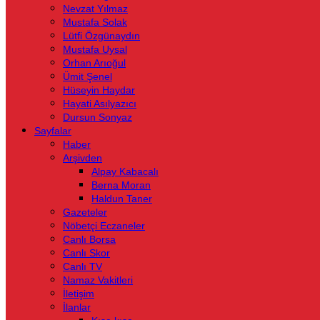
Nevzat Yılmaz
Mustafa Solak
Lütfi Özgünaydın
Mustafa Uysal
Orhan Arıoğul
Ümit Şenel
Hüseyin Haydar
Hayati Asılyazıcı
Dursun Sonyaz
Sayfalar
Haber
Arşivden
Alpay Kabacalı
Berna Moran
Haldun Taner
Gazeteler
Nöbetçi Eczaneler
Canlı Borsa
Canlı Skor
Canlı TV
Namaz Vakitleri
İletişim
İlanlar