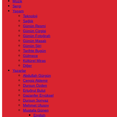
Müzik
Sergi
Yaşam
Teknoloji
Sağlık
Günün Resmi
Günün Çizgisi
Günün Fotoğrafı
Günün Masalı
Günün Şiiri
Tarihte Bugün
Gülmece
Kültürel Miras
Diğer
Yazarlar
Abdullah Gürgün
Cengiz Aldemir
Dursun Özden
Ertuğrul Bulut
Gazanfer Eryüksel
Dursun Sonyaz
Mehmet Ulusoy
Mustafa Günen
English