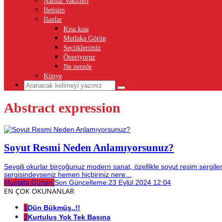
Namaz Vakitleri
İletişim
İlanlar
Kısa kısa
Mutlaka Görün
Seçtiklerimiz
Öneriyoruz
Ne nerede
Künye
Abstract expression
Soyut Resmi Neden Anlamıyorsunuz?
Sevgili okurlar birçoğunuz modern sanat, özellikle soyut resim sergil
sergisindeyseniz hemen hiçbiriniz nere...
Mustafa Günen
Son Güncelleme:
23 Eylül 2024 12:04
EN ÇOK OKUNANLAR
1
Dün Bükmüş..!!
2
Kurtuluş Yok Tek Başına