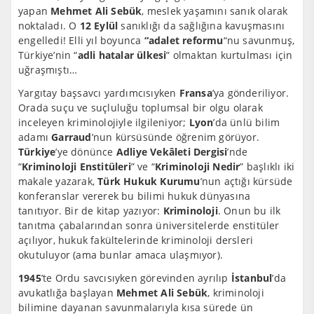
yapan
Mehmet Ali Sebük
, meslek yaşamını sanık olarak
noktaladı. O
12 Eylül
sanıklığı da sağlığına kavuşmasını
engelledi! Elli yıl boyunca
“adalet reformu
“nu savunmuş,
Türkiye’nin “
adli hatalar ülkesi
” olmaktan kurtulması için
uğraşmıştı…
Yargıtay başsavcı yardımcısıyken
Fransa
’ya gönderiliyor.
Orada suçu ve suçluluğu toplumsal bir olgu olarak
inceleyen kriminolojiyle ilgileniyor;
Lyon
’da ünlü bilim
adamı
Garraud
’nun kürsüsünde öğrenim görüyor.
Türkiye
’ye dönünce
Adliye Vekâleti Dergisi
’nde
“
Kriminoloji Enstitüleri
” ve “
Kriminoloji Nedir
” başlıklı iki
makale yazarak,
Türk Hukuk Kurumu
’nun açtığı kürsüde
konferanslar vererek bu bilimi hukuk dünyasına
tanıtıyor. Bir de kitap yazıyor:
Kriminoloji
. Onun bu ilk
tanıtma çabalarından sonra üniversitelerde enstitüler
açılıyor, hukuk fakültelerinde kriminoloji dersleri
okutuluyor (ama bunlar amaca ulaşmıyor).
1945
’te Ordu savcısıyken görevinden ayrılıp
İstanbul
’da
avukatlığa başlayan
Mehmet Ali Sebük
, kriminoloji
bilimine dayanan savunmalarıyla kısa sürede ün