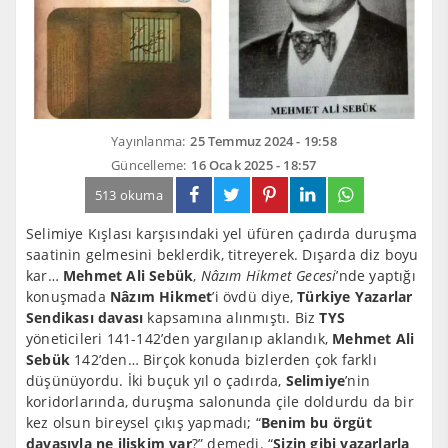
Yayınlanma:
25 Temmuz 2024 - 19:58
Güncelleme:
16 Ocak 2025 - 18:57
513 okuma
Selimiye Kışlası karşısındaki yel üfüren çadırda duruşma
saatinin gelmesini beklerdik, titreyerek. Dışarda diz boyu
kar…
Mehmet Ali Sebük
,
Nâzım Hikmet Gecesi
’nde yaptığı
konuşmada
Nâzım Hikmet
’i övdü diye,
Türkiye Yazarlar
Sendikası davası
kapsamına alınmıştı. Biz
TYS
yöneticileri 141-142’den yargılanıp aklandık,
Mehmet Ali
Sebük
142’den… Birçok konuda bizlerden çok farklı
düşünüyordu. İki buçuk yıl o çadırda,
Selimiye
’nin
koridorlarında, duruşma salonunda çile doldurdu da bir
kez olsun bireysel çıkış yapmadı; “
Benim bu örgüt
davasıyla ne ilişkim var
?” demedi. “
Sizin gibi yazarlarla