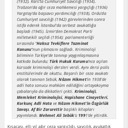
(1932), Kars’ta Cumhuriyet Savcılığı (1934),
Trabzon’da ağır ceza mahkemesi yargıçlığı (1936)
Yargıtay’da başsavcı yardımcılığı (1938), Ordu’da
Cumhuriyet savcılığı (1942) görevlerinden sonra
istifa ederek İstanbul’da serbest avukatlığa
başladı (1945). İzmir’den Demokrat Parti
milletvekili seçildi (1954); parlamenterliği
sırasında “
Haksız Tevkiflere Tazminat
Kanunu
“nun çıkmasını sağladı.
Kriminoloji
biliminin Türkiye’de tanınıp yaygınlaşmasına
katkıda bulundu;
Türk Hukuk Kurumu
’nca açılan
kürsüde kriminoloji dersleri verdi. Aynı dersi polis
enstitülerinde de okuttu. Başarılı bir ceza
avukatı
olarak tanınan Sebük,
Nâzım Hikmet
’in 1938’de
adli hata sonucu mahkûm edildiğini ortayakoyma
çabalarıyla da dikkatleri çekti.
Kriminoloji,
Memleket Kriminolojisi, Hapishane Cinayetleri,
Korkunç Adli Hata
ve
Nâzım Hikmet’in Özgürlük
Savaşı
,
Af Bir Zarurettir
başlıklı kitapları
yayımlandı.
Mehmet Ali Sebük
’ü
199
1’de yitirdik.
Kısacası, elli yıl ağır ceza yargıçlığı, savcılık, avukatlık