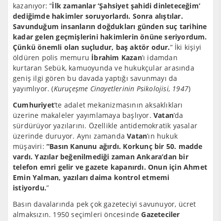
kazanıyor: “
İlk zamanlar ‘Şahsiyet şahidi dinleteceğim’
dediğimde hakimler soruyorlardı. Sonra alıştılar.
Savunduğum insanların doğdukları günden suç tarihine
kadar gelen geçmişlerini hakimlerin önüne seriyordum.
Çünkü önemli olan suçludur, baş aktör odur.
” İki kişiyi
öldüren polis memuru
İbrahim Kazan
’ı idamdan
kurtaran Sebük, kamuoyunda ve hukukçular arasında
geniş ilgi gören bu davada yaptığı savunmayı da
yayımlıyor. (
Kuruçeşme Cinayetlerinin Psikolojisi, 1947
)
Cumhuriyet
’te adalet mekanizmasının aksaklıkları
üzerine makaleler yayımlamaya başlıyor.
Vatan
’da
sürdürüyor yazılarını. Özellikle antidemokratik yasalar
üzerinde duruyor. Aynı zamanda
Vatan
’ın
hukuk
müşaviri:
“Basın Kanunu ağırdı. Korkunç bir 50. madde
vardı. Yazılar beğenilmediği zaman Ankara’dan bir
telefon emri gelir ve gazete kapanırdı. Onun için Ahmet
Emin Yalman, yazıları daima
kontrol etmemi
istiyordu.
”
Basın davalarında pek çok gazeteciyi savunuyor, ücret
almaksızın. 1950 seçimleri öncesinde
Gazeteciler