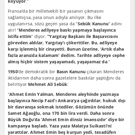
koyuyor
.”
Fransa’da bir milletvekili bir yasanın çıkmasını
sağlamışsa, yasa onun adıyla anılıyor. Bu ilke
uygulanırsa, sözü geçen yasa da “
Sebük Kanunu
” adını
alır! “
Menderes adliyeye baskı yapmaya başlayınca
istifa ettim
” diyor.
“Yargıtay Başkanı ile Başsavcısını
görevden aldılar, Yargıtay’ı çökerttiler. Bu, adliyeye
karşı işlenmiş bir cinayetti. Bunun üzerine, ‘Artık daha
fazla aranızda kalamam’ dedim. Tarihte adliyeye cephe
almış hiçbir sistem yaşayamadı, yaşayamaz da
.”
1950
’de demokratik bir
Basın Kanunu
çıkaran Menderes
iktidarının daha sonra gazetelere baskılar yaptığını da
belirtiyor
Mehmet Ali Sebük
:
“
Ahmet Emin Yalman, Menderes aleyhinde yazmaya
başlayınca Necip Fazıl’ı Ankara’ya çağırdılar, hukuk dışı
bir davranışa sokmak istediler. Gözümün önünde
Samet Ağaoğlu, ona 170 bin lira verdi. Daha sonra
Büyük Doğu’da ‘Ahmet Emin dinsiz imansızdır’ diye bir
kampanya başladı. Yaza yaza Malatya Suikasti’ni
yarattılar. Ahmet Emin beş kurşun yedi, tesadüfen