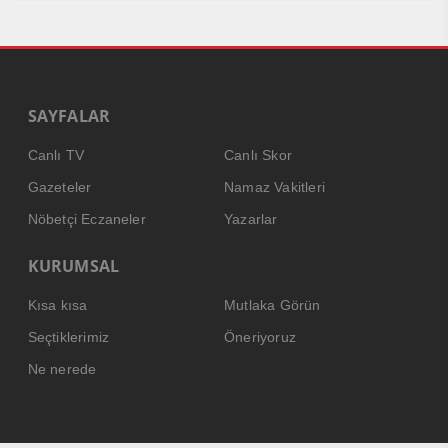
SAYFALAR
Canlı TV
Canlı Skor
Gazeteler
Namaz Vakitleri
Nöbetçi Eczaneler
Yazarlar
KURUMSAL
Kısa kısa
Mutlaka Görün
Seçtiklerimiz
Öneriyoruz
Ne nerede