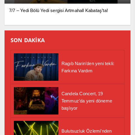
7/7 – Yedi Bölü Yedi sergisi Artmahall Kabataş’ta!
SON DAKİKA
Ragıb Narin’den yeni tekli:
Farkına Vardım
Candela Concert, 19
Temmuz’da yeni döneme
başlıyor
Bulutsuzluk Özlemi’nden