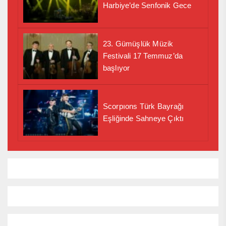
Harbiye’de Senfonik Gece
23. Gümüşlük Müzik
Festivali 17 Temmuz’da
başlıyor
Scorpıons Türk Bayrağı
Eşliğinde Sahneye Çıktı