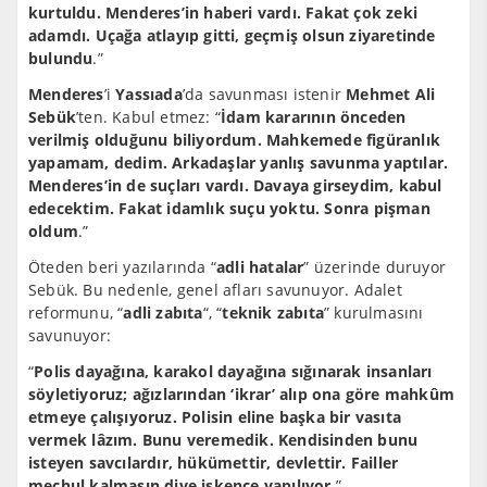
kurtuldu. Menderes’in haberi
vardı. Fakat çok zeki
adamdı. Uçağa atlayıp gitti, geçmiş olsun ziyaretinde
bulundu
.”
Menderes
’i
Yassıada
’da savunması istenir
Mehmet Ali
Sebük
’ten. Kabul etmez: “
İdam kararının önceden
verilmiş olduğunu biliyordum. Mahkemede figüranlık
yapamam, dedim. Arkadaşlar yanlış savunma yaptılar.
Menderes’in de suçları vardı. Davaya girseydim, kabul
edecektim. Fakat idamlık suçu yoktu. Sonra pişman
oldum
.”
Öteden beri yazılarında “
adli hatalar
” üzerinde duruyor
Sebük. Bu nedenle, genel afları savunuyor. Adalet
reformunu, “
adli zabıta
“, “
teknik zabıta
” kurulmasını
savunuyor:
“
Polis dayağına, karakol dayağına sığınarak insanları
söyletiyoruz; ağızlarından ‘ikrar’ alıp ona göre mahkûm
etmeye çalışıyoruz. Polisin eline başka bir vasıta
vermek lâzım. Bunu veremedik. Kendisinden bunu
isteyen savcılardır, hükümettir, devlettir. Failler
meçhul kalmasın diye işkence yapılıyor
.”