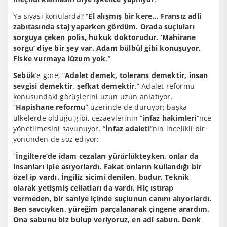
Ya siyasi konularda? “
El alışmış bir kere… Fransız adli
zabıtasında staj yaparken gördüm. Orada suçluları
sorguya çeken polis, hukuk doktorudur. ‘Mahirane
sorgu’ diye bir şey var. Adam bülbül gibi konuşuyor.
Fiske vurmaya lüzum yok
.”
Sebük
’e göre, “
Adalet demek, tolerans demektir, insan
sevgisi demektir, şefkat demektir
.” Adalet reformu
konusundaki görüşlerini uzun uzun anlatıyor.
“
Hapishane reformu
” üzerinde de duruyor; başka
ülkelerde olduğu gibi, cezaevlerinin “
infaz hakimleri
“nce
yönetilmesini savunuyor. “
İnfaz adaleti
“nin incelikli bir
yönünden de söz ediyor:
“
İngiltere’de idam cezaları yürürlükteyken, onlar da
insanları iple asıyorlardı. Fakat onların kullandığı bir
özel ip vardı. İngiliz sicimi denilen, budur. Teknik
olarak yetişmiş cellatları da vardı. Hiç ıstırap
vermeden, bir saniye içinde suçlunun canını alıyorlardı.
Ben savcıyken, yüreğim parçalanarak çingene arardım.
Ona sabunu biz bulup veriyoruz, en adi sabun. Denk