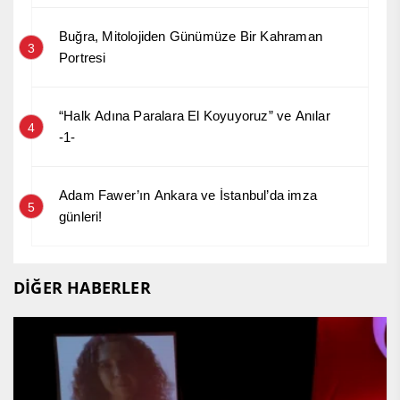
Buğra, Mitolojiden Günümüze Bir Kahraman
3
Portresi
“Halk Adına Paralara El Koyuyoruz” ve Anılar
4
-1-
Adam Fawer’ın Ankara ve İstanbul’da imza
5
günleri!
DİĞER HABERLER