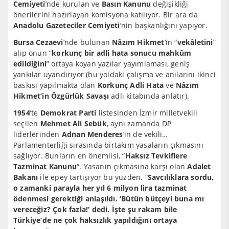
Cemiyeti
’nde kurulan ve
Basın Kanunu
değişikliği
önerilerini hazırlayan komisyona katılıyor. Bir ara da
Anadolu Gazeteciler Cemiyeti
’nin başkanlığını yapıyor.
Bursa Cezaevi
’nde bulunan
Nâzım Hikmet
’in “
vekâletini
”
alıp onun “
korkunç bir adli hata sonucu mahkûm
edildiğini
” ortaya koyan yazılar yayımlaması, geniş
yankılar uyandırıyor (bu yoldaki çalışma
ve anılarını ikinci
baskısı yapılmakta olan
Korkunç Adli Hata
ve
Nâzım
Hikmet’in Özgürlük Savaşı
adlı kitabında anlatır).
1954
’te
Demokrat Parti
listesinden İzmir milletvekili
seçilen
Mehmet Ali Sebük
, aynı zamanda DP
liderlerinden
Adnan Menderes
’in de vekili…
Parlamenterliği sırasında birtakım yasaların çıkmasını
sağlıyor. Bunların en önemlisi, “
Haksız Tevkiflere
Tazminat Kanunu
“. Yasanın çıkmasına karşı olan
Adalet
Bakanı
ile epey tartışıyor bu yüzden. “
Savcılıklara sordu,
o zamanki parayla her yıl 6 milyon lira tazminat
ödenmesi gerektiği anlaşıldı. ‘Bütün bütçeyi buna mı
vereceğiz? Çok fazla!’ dedi. İşte şu rakam bile
Türkiye’de ne çok haksızlık yapıldığını ortaya