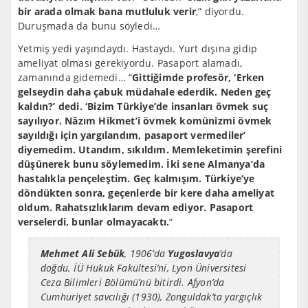
bir arada olmak bana mutluluk verir
,” diyordu.
Duruşmada da bunu söyledi…
Yetmiş yedi yaşındaydı. Hastaydı. Yurt dışına gidip
ameliyat olması gerekiyordu. Pasaport alamadı,
zamanında gidemedi… “
Gittiğimde profesör, ‘Erken
gelseydin daha çabuk müdahale ederdik. Neden
geç
kaldın?’ dedi. ‘Bizim Türkiye’de insanları övmek suç
sayılıyor. Nâzım Hikmet’i övmek komünizmi övmek
sayıldığı için yargılandım, pasaport vermediler’
diyemedim. Utandım, sıkıldım. Memleketimin şerefini
düşünerek bunu söylemedim. İki sene Almanya’da
hastalıkla pençeleştim. Geç kalmışım. Türkiye’ye
döndükten sonra, geçenlerde bir kere daha ameliyat
oldum. Rahatsızlıklarım devam ediyor. Pasaport
verselerdi, bunlar olmayacaktı.
“
Mehmet Ali Sebük
,
1906
’da
Yugoslavya
’da
doğdu. İÜ Hukuk Fakültesi’ni, Lyon Üniversitesi
Ceza Bilimleri Bölümü’nü bitirdi. Afyon’da
Cumhuriyet savcılığı (1930), Zonguldak’ta yargıçlık