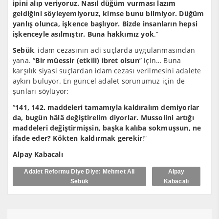
ipini alıp veriyoruz. Nasıl düğüm vurması lazım
geldiğini söyleyemiyoruz, kimse bunu bilmiyor. Düğüm
yanlış olunca, işkence başlıyor. Bizde insanların hepsi
işkenceyle asılmıştır. Buna hakkımız yok
.”
Sebük
, idam cezasının adi suçlarda uygulanmasından
yana. “
Bir müessir (etkili) ibret olsun
” için… Buna
karşılık siyasi suçlardan idam cezası verilmesini adalete
aykırı buluyor. En güncel adalet sorunumuz için de
şunları söylüyor:
“
141, 142. maddeleri tamamıyla kaldıralım demiyorlar
da, bugün hâlâ değiştirelim diyorlar. Mussolini artığı
maddeleri değiştirmişsin, başka kalıba sokmuşsun, ne
ifade eder? Kökten kaldırmak gerekir
!”
Alpay Kabacalı
Adalet Reformu Diye Diye: Mehmet Ali
Alpay
Sebük
Kabacalı