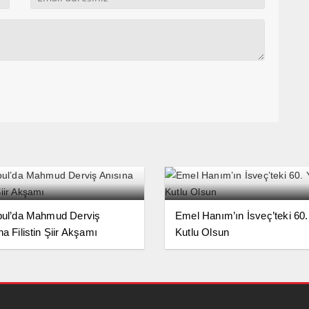
bul’da Mahmud Derviş
Emel Hanım’ın İsveç’teki 60. 
a Filistin Şiir Akşamı
Kutlu Olsun