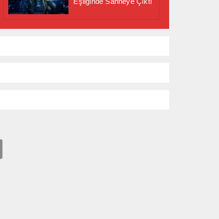
Eşliğinde Sahneye Çıktı