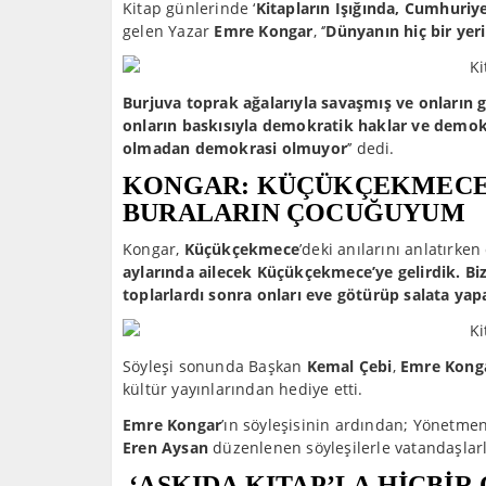
Kitap günlerinde ‘
Kitapların Işığında, Cumhuriye
gelen Yazar
Emre Kongar
, ‘’
Dünyanın hiç bir ye
Burjuva toprak ağalarıyla savaşmış ve onların g
onların baskısıyla demokratik haklar ve demokra
olmadan demokrasi olmuyor
’’ dedi.
KONGAR: KÜÇÜKÇEKMECE’D
BURALARIN ÇOCUĞUYUM
Kongar,
Küçükçekmece
’deki anılarını anlatırken d
aylarında ailecek Küçükçekmece’ye gelirdik. Bi
toplarlardı sonra onları eve götürüp salata yap
Söyleşi sonunda Başkan
Kemal Çebi
,
Emre Kong
kültür yayınlarından hediye etti.
Emre Kongar
’ın söyleşisinin ardından; Yönetme
Eren Aysan
düzenlenen söyleşilerle vatandaşlarl
‘ASKIDA KITAP’LA HİÇBİR