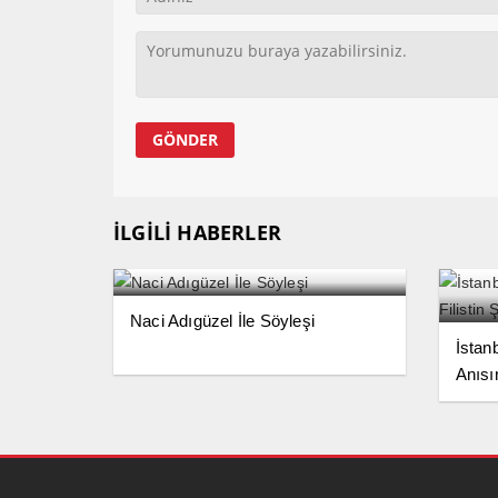
İLGİLİ HABERLER
Naci Adıgüzel İle Söyleşi
İstan
Anısın