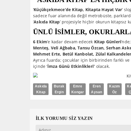
‘
Küçükçekmece’de Kitap, Kitapta Hayat Var
’ sl
sadece fuar alanında değil metrobüste, parklarda
‘
Askıda Kitap
’ projesiyle hiçbir okurun kitapsız
ÜNLÜ İSİMLER, OKURLARL
6 Ekim
’e kadar devam edecek
Kitap Günleri
’nde;
Menteş, Veli Ağbaba, Tansu Özcan, Serhan Aske
Mehmet Erte, Betül Kanbolat, Zülal Kalkandele
Ayrıca fuarda; çocuklar için birbirinden farklı ve 
içinde ‘
İmza Günü Etkinlikleri
’’ olacak.
Askıda
Burak
Emre
Eren
Kazım
K
Kitap
Ergin
Kongar
Aysan
Öz
Ç
İLK YORUMU SİZ YAZIN