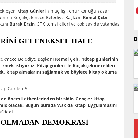
rçekleşen
Kitap Günleri
’nin açılışı, onur konuğu Yazar
rogramına Küçükçekmece Belediye Başkanı
Kemal Çebi
,
şkanı
Burak Ergin
, STK temsilcileri ve çok sayıda vatandaş
D
ERİNİ GELENEKSEL HALE
kçekmece Belediye Başkanı
Kemal Çeb
i, ‘’
Kitap günlerinin
tirmek istiyoruz. Kitap günleri ile Küçükçekmecelileri
ek, kitap almalarını sağlamak ve böylece kitap okuma
en önemli etkenlerinden birisidir. Gençler kitap
nmiş olacak. Bugün burada ‘Askıda Kitap’ uygulamasını
k’
’dedi.
FI OLMADAN DEMOKRASİ