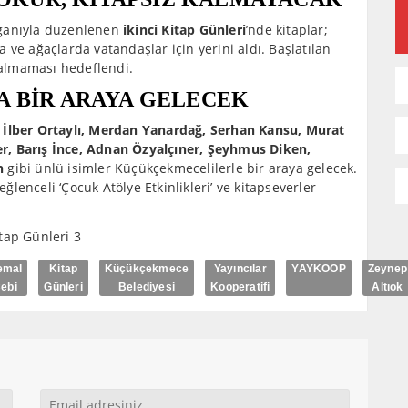
oganıyla düzenlenen
ikinci Kitap Günleri
’nde kitaplar;
 ve ağaçlarda vatandaşlar için yerini aldı. Başlatılan
 kalmaması hedeflendi.
A BİR ARAYA GELECEK
İlber Ortaylı, Merdan Yanardağ, Serhan Kansu, Murat
r, Barış İnce, Adnan Özyalçıner, Şeyhmus Diken,
n
gibi ünlü isimler Küçükçekmecelilerle bir araya gelecek.
eğlenceli ‘Çocuk Atölye Etkinlikleri’ ve kitapseverler
emal
Kitap
Küçükçekmece
Yayıncılar
YAYKOOP
Zeynep
ebi
Günleri
Belediyesi
Kooperatifi
Altıok