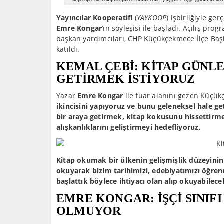
Yayıncılar Kooperatifi
(
YAYKOOP
) işbirliğiyle ge
Emre Kongar
’ın söyleşisi ile başladı. Açılış p
başkan yardımcıları, CHP Küçükçekmece İlçe Ba
katıldı.
KEMAL ÇEBİ: KİTAP GÜNL
GETİRMEK İSTİYORUZ
Yazar
Emre Kongar
ile fuar alanını gezen Küçü
ikincisini yapıyoruz ve bunu geleneksel hale ge
bir araya getirmek, kitap kokusunu hissettirm
alışkanlıklarını geliştirmeyi hedefliyoruz.
Kitap okumak bir ülkenin gelişmişlik düzeyinin 
okuyarak bizim tarihimizi, edebiyatımızı öğre
başlattık böylece ihtiyacı olan alıp okuyabilece
EMRE KONGAR: İŞÇİ SINI
OLMUYOR