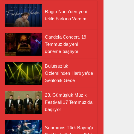
Ragıb Narin’den yeni
tekli: Farkına Vardım
Candela Concert, 19
Temmuz’da yeni
döneme başlıyor
Bulutsuzluk
Özlemi’nden Harbiye’de
Senfonik Gece
23. Gümüşlük Müzik
Festivali 17 Temmuz’da
başlıyor
Scorpıons Türk Bayrağı