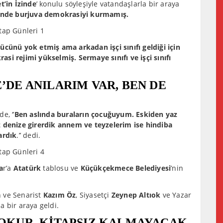
t’in İzinde
’ konulu söyleşiyle vatandaşlarla bir araya
rinde burjuva demokrasiyi kurmamış.
ücünü yok etmiş ama arkadan işçi sınıfı geldiği için
si rejimi yükselmiş. Sermaye sınıfı ve işçi sınıfı
E ANILARIM VAR, BEN DE
e, ‘’
Ben aslında buraların çocuğuyum. Eskiden yaz
z denize girerdik annem ve teyzelerim ise hindiba
ardık
.’’ dedi.
a
r’a
Atatürk
tablosu ve
Küçükçekmece Belediyesi
’nin
n ve Senarist
Kazım Öz
, Siyasetçi
Zeynep Altıok
ve Yazar
a bir araya geldi.
 OKUR, KİTAPSIZ KALMAYACAK