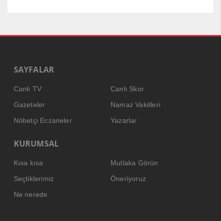
SAYFALAR
Canlı TV
Canlı Skor
Gazeteler
Namaz Vakitleri
Nöbetçi Eczaneler
Yazarlar
KURUMSAL
Kısa kısa
Mutlaka Görün
Seçtiklerimiz
Öneriyoruz
Ne nerede