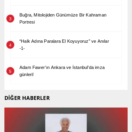
Buğra, Mitolojiden Günümüze Bir Kahraman
3
Portresi
“Halk Adına Paralara El Koyuyoruz” ve Anılar
4
-1-
Adam Fawer’ın Ankara ve İstanbul’da imza
5
günleri!
DİĞER HABERLER