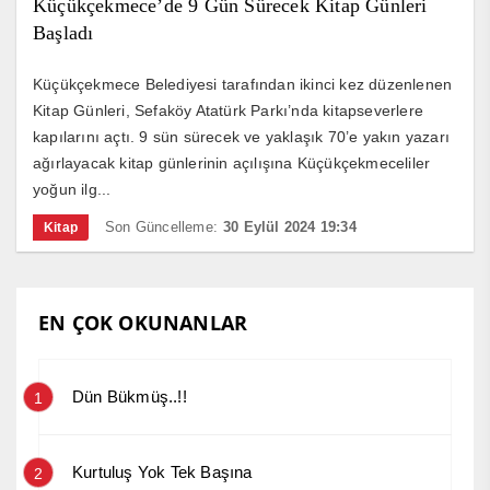
Küçükçekmece’de 9 Gün Sürecek Kitap Günleri
Başladı
Küçükçekmece Belediyesi tarafından ikinci kez düzenlenen
Kitap Günleri, Sefaköy Atatürk Parkı’nda kitapseverlere
kapılarını açtı. 9 sün sürecek ve yaklaşık 70’e yakın yazarı
ağırlayacak kitap günlerinin açılışına Küçükçekmeceliler
yoğun ilg...
Son Güncelleme:
30 Eylül 2024 19:34
Kitap
EN ÇOK OKUNANLAR
Dün Bükmüş..!!
1
Kurtuluş Yok Tek Başına
2