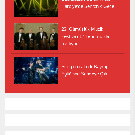
Harbiye’de Senfonik Gece
23. Gümüşlük Müzik
Festivali 17 Temmuz’da
başlıyor
Scorpıons Türk Bayrağı
Eşliğinde Sahneye Çıktı