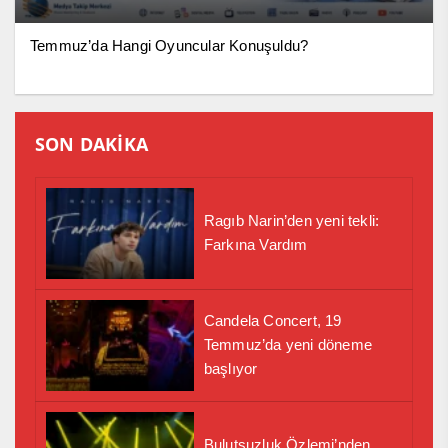
Temmuz’da Hangi Oyuncular Konuşuldu?
SON DAKİKA
Ragıb Narin’den yeni tekli:
Farkına Vardım
Candela Concert, 19
Temmuz’da yeni döneme
başlıyor
Bulutsuzluk Özlemi’nden