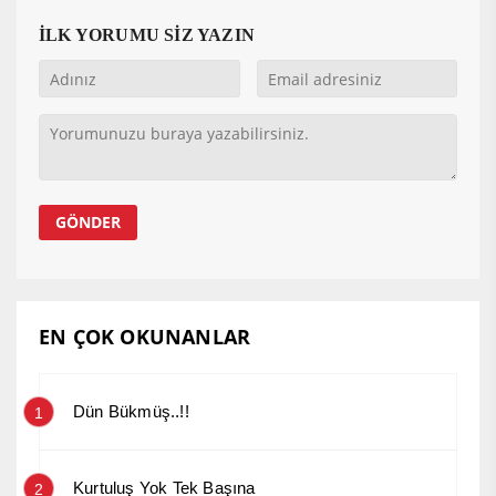
İLK YORUMU SİZ YAZIN
EN ÇOK OKUNANLAR
Dün Bükmüş..!!
1
Kurtuluş Yok Tek Başına
2