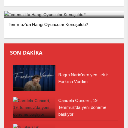
Temmuz’da Hangi Oyuncular Konuşuldu?
SON DAKİKA
Ragıb Narin’den yeni tekli:
Farkına Vardım
Candela Concert, 19
Temmuz’da yeni döneme
başlıyor