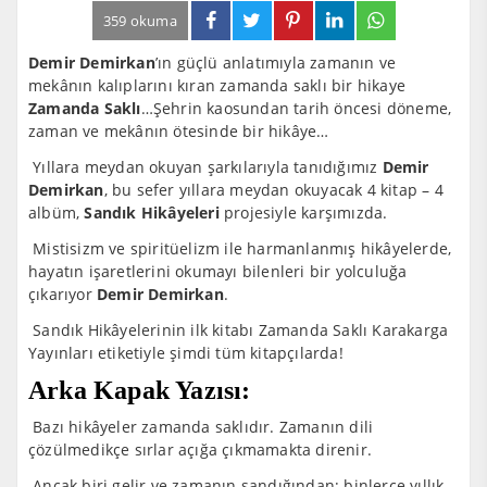
359 okuma
Demir Demirkan
’ın güçlü anlatımıyla zamanın ve
mekânın kalıplarını kıran zamanda saklı bir hikaye
Zamanda Saklı
…
Şehrin kaosundan tarih öncesi döneme,
zaman ve mekânın ötesinde bir hikâye…
Yıllara meydan okuyan şarkılarıyla tanıdığımız
Demir
Demirkan
, bu sefer yıllara meydan okuyacak 4 kitap – 4
albüm,
Sandık Hikâyeleri
projesiyle karşımızda.
Mistisizm ve spiritüelizm ile harmanlanmış hikâyelerde,
hayatın işaretlerini okumayı bilenleri bir yolculuğa
çıkarıyor
Demir Demirkan
.
Sandık Hikâyelerinin ilk kitabı Zamanda Saklı Karakarga
Yayınları etiketiyle şimdi tüm kitapçılarda!
Arka Kapak Yazısı:
Bazı hikâyeler zamanda saklıdır. Zamanın dili
çözülmedikçe sırlar açığa çıkmamakta direnir.
Ancak biri gelir ve zamanın sandığından; binlerce yıllık