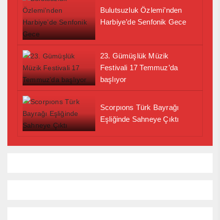
Bulutsuzluk Özlemi’nden
Harbiye’de Senfonik Gece
23. Gümüşlük Müzik
Festivali 17 Temmuz’da
başlıyor
Scorpıons Türk Bayrağı
Eşliğinde Sahneye Çıktı