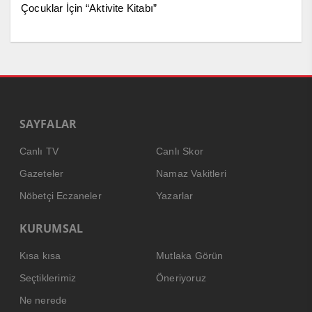
Çocuklar İçin “Aktivite Kitabı”
SAYFALAR
Canlı TV
Canlı Skor
Gazeteler
Namaz Vakitleri
Nöbetçi Eczaneler
Yazarlar
KURUMSAL
Kısa kısa
Mutlaka Görün
Seçtiklerimiz
Öneriyoruz
Ne nerede