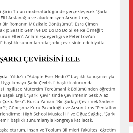
si Şirin Tufan moderatörlüğünde gerçekleşecek “Şarkı
a Elif Arslanoğlu ve akademisyen Arsun Uras,
nda Bir Romanın Müzikale Dönüşümü”; Esra Çimen
Bakış: Sessiz Gemi ve Do Do Do Do Si Re Re Örneği”;
un Elleri’: Anlam Eşdeğerliği ve Peter Low’un
 başlıklı sunumlarında şarkı çevirisinin edebiyatla
RKI ÇEVİRİSİNİ ELE
dar Yıldız’ın “Adapte Eser Nedir?” başlıklı konuşmasıyla
Uygulamaya Şarkı Çevirisi” başlıklı oturumda
esi İngilizce Mütercim Tercümanlık Bölümü’nden öğretim
Başak Ergil, “Şarkı Çevirisinde Çevirmenin Sesi: Alaz
n Çoklu Sesi”; Burcu Yaman “Bir Şarkıyı Çevirmek Sadece
ır?”; Güneşnaz Kuru Pazarlıoğlu ve Arsun Uras “Pentatlon
rlendirme: High School Musical II” ve Oğuz Sağdıç, “Şarkı
emi” başlıklı sunumlarıyla kongreye katılacak.
 başka oturum, İnsan ve Toplum Bilimleri Fakültesi öğretim