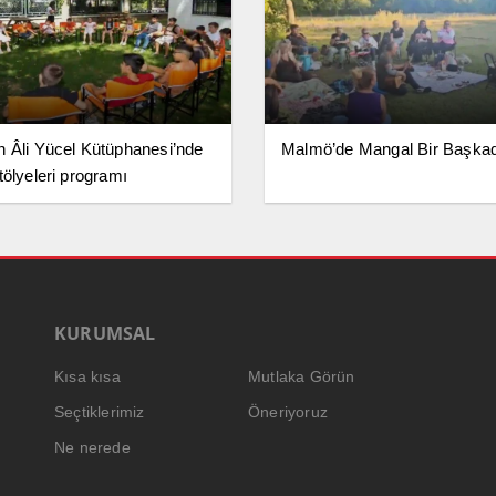
 Âli Yücel Kütüphanesi’nde
Malmö’de Mangal Bir Başkad
tölyeleri programı
KURUMSAL
Kısa kısa
Mutlaka Görün
Seçtiklerimiz
Öneriyoruz
Ne nerede