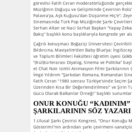
görevlisi Fatih Ceran moderatörlüğünde gerçekle
Müziğinin Doğuşu ve Gelişiminde Çevirinin Rolü”;
Palavra’ya, Aşk Kuğusu’dan Düşünme Hiç’e”; Ze
Sinemasında Türk Pop Müziğinde Şarkı Çeviriler
Serhan Altan ve Naci Serhat Başkan “Yapay Zekan
Bakış” başlıklı konu başlıklarıyla kongrede yer al
Çağrılı konuşmacı Boğaziçi Üniversitesi Çeviribi
Bıldırcına, Mavişelim’den Baby Blue’ya: İngilizce
ve Toplum Bilimleri Fakültesi öğretim üyesi Gök
“(Kül)türlerarası Diyalog, Sinema ve Politika” b
et Chat Noir isimli Animasyon Filmi Şarkılarının 
İmge Yıldırım “Şarkıdan Romana, Romandan Sinem
Fatih Ceran “1980 sonrası Türkiye’sinde Seçim Şar
Üzerinden Kısa Bir Değerlendirilmesi” ve Şirin Tuf
Gücü Olarak Balkanlar Örneği” başlıklı sunumları
ONUR KONUĞU “KADINIM” 
ŞARKILARININ SÖZ YAZA
1.Ulusal Şarkı Çevirisi Kongresi, “Onur Konuğu 
Gösterimi”nin ardından şarkı çevirmeni-sanatçıla