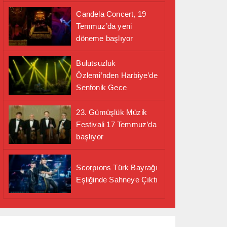
Candela Concert, 19
Temmuz’da yeni
döneme başlıyor
Bulutsuzluk
Özlemi’nden Harbiye’de
Senfonik Gece
23. Gümüşlük Müzik
Festivali 17 Temmuz’da
başlıyor
Scorpıons Türk Bayrağı
Eşliğinde Sahneye Çıktı