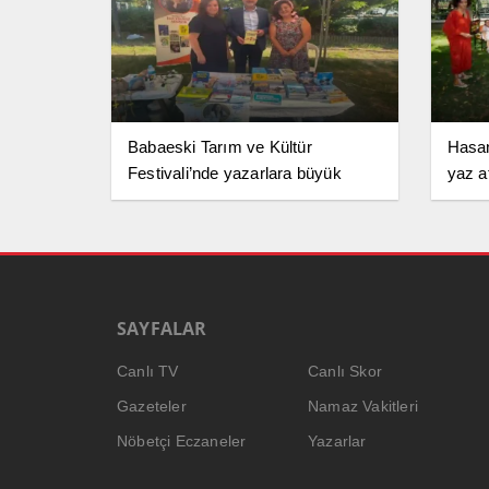
Babaeski Tarım ve Kültür
Hasan
Festivali’nde yazarlara büyük
yaz a
destek
SAYFALAR
Canlı TV
Canlı Skor
Gazeteler
Namaz Vakitleri
Nöbetçi Eczaneler
Yazarlar