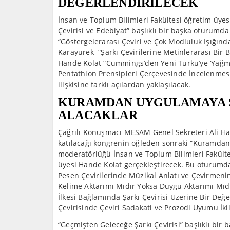
DEĞERLENDİRİLECEK
İnsan ve Toplum Bilimleri Fakültesi öğretim üye
Çevirisi ve Edebiyat” başlıklı bir başka oturumd
“Göstergelerarası Çeviri ve Çok Modluluk Işığı
Karayürek “Şarkı Çevirilerine Metinlerarası Bir 
Hande Kolat “Cummings’den Yeni Türkü’ye ‘Yağmur
Pentathlon Prensipleri Çerçevesinde İncelenmesi”
ilişkisine farklı açılardan yaklaşılacak.
KURAMDAN UYGULAMAYA ŞA
ALACAKLAR
Çağrılı Konuşmacı MESAM Genel Sekreteri Ali Hay
katılacağı kongrenin öğleden sonraki “Kuramdan 
moderatörlüğü İnsan ve Toplum Bilimleri Fakült
üyesi Hande Kolat gerçekleştirecek. Bu oturumda 
Pesen Çevirilerinde Müzikal Anlatı ve Çevirmeni
Kelime Aktarımı Mıdır Yoksa Duygu Aktarımı Mıd
İlkesi Bağlamında Şarkı Çevirisi Üzerine Bir Değe
Çevirisinde Çeviri Sadakati ve Prozodi Uyumu İkil
“Geçmişten Geleceğe Şarkı Çevirisi” başlıklı bir