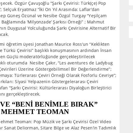
şecek. Özgür Çavuşoğlu “Şarkı Çevirisi: Türk(çe) Pop
 Selçuk Eryatmaz “İki On Yıl Arasında: Laflar’dan
ynep Güneş Özünal ve Nesibe Özgül Turgay “Yeşilçam
i Bağlamında ‘Milyonzade’ Şarkısı Örneği” ; Mahmut
ın Duygusal Yolculuğunda Şarkı Çevirisine Alternatif Bir
acak.
limi öğretim üyesi Jonathan Maurice Ross’un “Keklikten
ye Türkü Çevirisi” başlıklı konuşmasının ardından İnsan
ben Güçlü moderatörlüğünde gerçekleştirilecek
aşlıklı oturumda Nesibe Çakır, “Les aventures de Ladybug
Çevirileri Üzerine Göstergebilimsel Bir Değerlendirme”;
aya: Türlerarası Çeviri Örneği Olarak Fosforlu Cevriye”;
kıları: Siyasi Yelpazenin Göstergelerarası Çeviri
an “Şarkı Çevirisi: Kültürlerarası Diyaloğun Birleştirici
nı gerçekleştirecek.
VE “BENİ BENİMLE BIRAK”
RI MEHMET TEOMAN
Mehmet Teoman: Pop Müzik ve Şarkı Çevirisi Özel Video
r Sanat Deliorman, Sitare Bilge ve Alaz Pesen’in Tadımlık