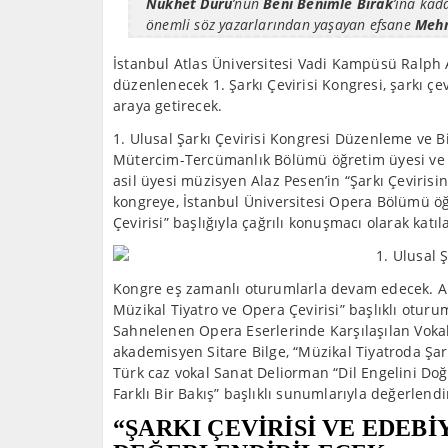
Nükhet Duru
’nun
Beni Benimle Bırak
’ına kad
önemli söz yazarlarından yaşayan efsane
Mehm
İstanbul Atlas Üniversitesi Vadi Kampüsü Ralph
düzenlenecek 1. Şarkı Çevirisi Kongresi, şarkı çe
araya getirecek.
1. Ulusal Şarkı Çevirisi Kongresi Düzenleme ve Bi
Mütercim-Tercümanlık Bölümü öğretim üyesi ve T
asil üyesi müzisyen Alaz Pesen’in “Şarkı Çevirisin
kongreye, İstanbul Üniversitesi Opera Bölümü ö
Çevirisi” başlığıyla çağrılı konuşmacı olarak katıl
Kongre eş zamanlı oturumlarla devam edecek. Al
Müzikal Tiyatro ve Opera Çevirisi” başlıklı otur
Sahnelenen Opera Eserlerinde Karşılaşılan Vokal
akademisyen Sitare Bilge, “Müzikal Tiyatroda Şa
Türk caz vokal Sanat Deliorman “Dil Engelini Do
Farklı Bir Bakış” başlıklı sunumlarıyla değerlen
“ŞARKI ÇEVİRİSİ VE EDEBİY