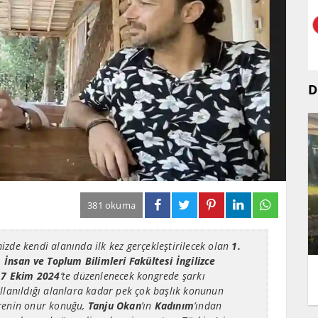
D
381 okuma
zde kendi alanında ilk kez gerçekleştirilecek olan
1.
.
İnsan ve Toplum Bilimleri Fakültesi İngilizce
7 Ekim 2024
’te düzenlenecek kongrede şarkı
llanıldığı alanlara kadar pek çok başlık konunun
renin onur konuğu,
Tanju Okan
’ın
Kadınım
’ından