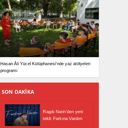
Hasan Âli Yücel Kütüphanesi’nde yaz atölyeleri
programı
SON DAKİKA
Ragıb Narin’den yeni
tekli: Farkına Vardım