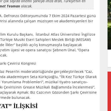
ar çok sayıda önemli şarkıya imza atan, Türkiye’nin en
et Teoman
olacak.
 A. Defronzo Oditoryumu’nda 7 Ekim 2024 Pazartesi günü
virisi alanında çalışan müzisyen ve akademisyenleri bir
lim Kurulu Başkanı, İstanbul Atlas Üniversitesi İngilizce
ürkiye Musiki Eseri Sahipleri Meslek Birliği (MESAM)
de İlkler” başlıklı açılış konuşmasıyla başlayacak
ğretim üyesi ve opera sanatçısı Şebnem Ünal, “Opera
acak.
az Pesen’in moderatörlüğünde gerçekleştirilecek “Caz,
umda akademisyen Seta Kürkçüoğlu, “İlk Kez Türkçe Olarak
 Yorumlama Problemleri”, müzikal tiyatro sanatçısı-
rkı Çevirisinin Grease Müzikali Bağlamında İncelenmesi”,
ğaçlayarak Aşmak: Biz Cazcının Gözünden Şarkı Çevirisine
dirmede bulunacak.
AT” İLİŞKİSİ