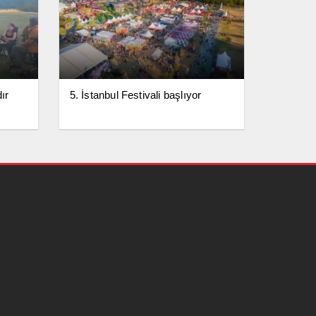
ır
5. İstanbul Festivali başlıyor