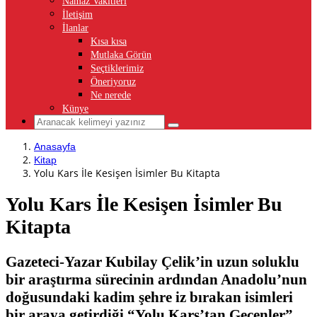
Namaz Vakitleri
İletişim
İlanlar
Kısa kısa
Mutlaka Görün
Seçtiklerimiz
Öneriyoruz
Ne nerede
Künye
Anasayfa
Kitap
Yolu Kars İle Kesişen İsimler Bu Kitapta
Yolu Kars İle Kesişen İsimler Bu
Kitapta
Gazeteci-Yazar Kubilay Çelik’in uzun soluklu
bir araştırma sürecinin ardından Anadolu’nun
doğusundaki kadim şehre iz bırakan isimleri
bir araya getirdiği “Yolu Kars’tan Geçenler”,