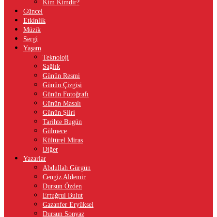
Kim Kimdir?
Güncel
Etkinlik
Müzik
Sergi
Yaşam
Teknoloji
Sağlık
Günün Resmi
Günün Çizgisi
Günün Fotoğrafı
Günün Masalı
Günün Şiiri
Tarihte Bugün
Gülmece
Kültürel Miras
Diğer
Yazarlar
Abdullah Gürgün
Cengiz Aldemir
Dursun Özden
Ertuğrul Bulut
Gazanfer Eryüksel
Dursun Sonyaz