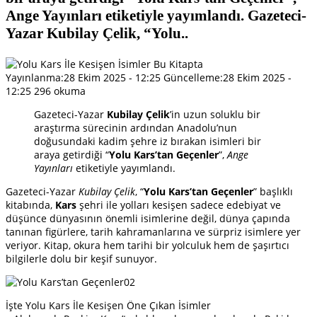
Ange Yayınları etiketiyle yayımlandı. Gazeteci-
Yazar Kubilay Çelik, “Yolu..
Yayınlanma:
28 Ekim 2025 - 12:25
Güncelleme:
28 Ekim 2025 -
12:25
296 okuma
Gazeteci-Yazar
Kubilay Çelik
’in uzun soluklu bir
araştırma sürecinin ardından Anadolu’nun
doğusundaki kadim şehre iz bırakan isimleri bir
araya getirdiği “
Yolu Kars’tan Geçenler
”,
Ange
Yayınları
etiketiyle yayımlandı.
Gazeteci-Yazar
Kubilay Çelik
, “
Yolu Kars’tan Geçenler
” başlıklı
kitabında,
Kars
şehri ile yolları kesişen sadece edebiyat ve
düşünce dünyasının önemli isimlerine değil, dünya çapında
tanınan figürlere, tarih kahramanlarına ve sürpriz isimlere yer
veriyor. Kitap, okura hem tarihi bir yolculuk hem de şaşırtıcı
bilgilerle dolu bir keşif sunuyor.
İşte Yolu Kars İle Kesişen Öne Çıkan İsimler