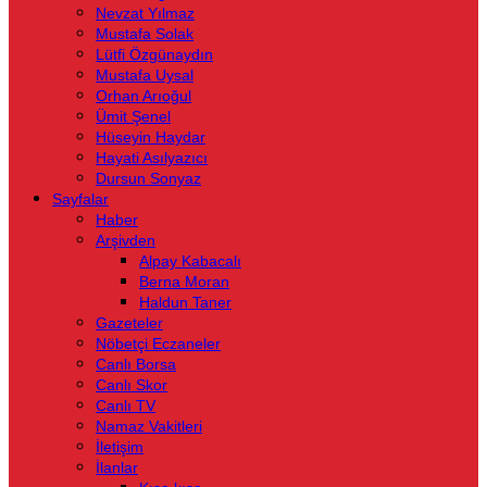
Nevzat Yılmaz
Mustafa Solak
Lütfi Özgünaydın
Mustafa Uysal
Orhan Arıoğul
Ümit Şenel
Hüseyin Haydar
Hayati Asılyazıcı
Dursun Sonyaz
Sayfalar
Haber
Arşivden
Alpay Kabacalı
Berna Moran
Haldun Taner
Gazeteler
Nöbetçi Eczaneler
Canlı Borsa
Canlı Skor
Canlı TV
Namaz Vakitleri
İletişim
İlanlar