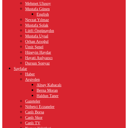
Mehmet Ulusoy
Mustafa Günen
English
Nevzat Yılmaz
Mustafa Solak
Lütfi Özgünaydın
Mustafa Uysal
Orhan Arıoğul
Ümit Şenel
Hüseyin Haydar
Hayati Asılyazıcı
Dursun Sonyaz
Sayfalar
Haber
Arşivden
Alpay Kabacalı
Berna Moran
Haldun Taner
Gazeteler
Nöbetçi Eczaneler
Canlı Borsa
Canlı Skor
Canlı TV