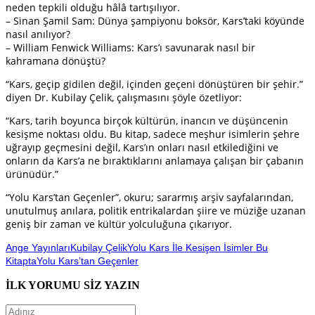
neden tepkili olduğu hâlâ tartışılıyor.
– Sinan Şamil Sam: Dünya şampiyonu boksör, Kars’taki köyünde
nasıl anılıyor?
– William Fenwick Williams: Kars’ı savunarak nasıl bir
kahramana dönüştü?
“Kars, geçip gidilen değil, içinden geçeni dönüştüren bir şehir.”
diyen Dr. Kubilay Çelik, çalışmasını şöyle özetliyor:
“Kars, tarih boyunca birçok kültürün, inancın ve düşüncenin
kesişme noktası oldu. Bu kitap, sadece meşhur isimlerin şehre
uğrayıp geçmesini değil, Kars’ın onları nasıl etkilediğini ve
onların da Kars’a ne bıraktıklarını anlamaya çalışan bir çabanın
ürünüdür.”
“Yolu Kars’tan Geçenler”, okuru; sararmış arşiv sayfalarından,
unutulmuş anılara, politik entrikalardan şiire ve müziğe uzanan
geniş bir zaman ve kültür yolculuğuna çıkarıyor.
Ange Yayınları
Kubilay Çelik
Yolu Kars İle Kesişen İsimler Bu
Kitapta
Yolu Kars’tan Geçenler
İLK YORUMU SİZ YAZIN