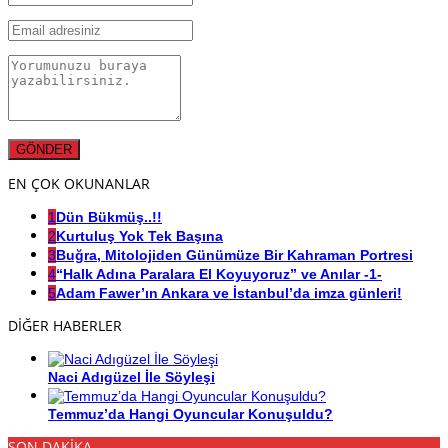
EN ÇOK OKUNANLAR
1
Dün Bükmüş..!!
2
Kurtuluş Yok Tek Başına
3
Buğra, Mitolojiden Günümüze Bir Kahraman Portresi
4
“Halk Adına Paralara El Koyuyoruz” ve Anılar -1-
5
Adam Fawer’ın Ankara ve İstanbul’da imza günleri!
DİĞER HABERLER
Naci Adıgüzel İle Söyleşi
Temmuz’da Hangi Oyuncular Konuşuldu?
SON DAKİKA