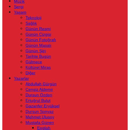
Müzik
Sergi
Yaşam
Teknoloji
Sağlık
Günün Resmi
Günün Çizgisi
Günün Fotoğrafı
Günün Masalı
Günün Şiiri
Tarihte Bugün
Gülmece
Kültürel Miras
Diğer
Yazarlar
Abdullah Gürgün
Cengiz Aldemir
Dursun Özden
Ertuğrul Bulut
Gazanfer Eryüksel
Dursun Sonyaz
Mehmet Ulusoy
Mustafa Günen
English