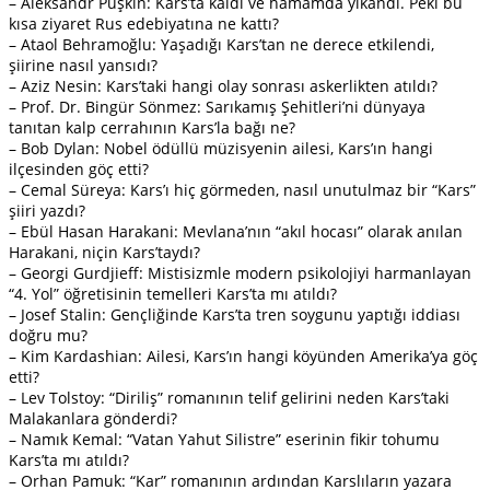
– Aleksandr Puşkin: Kars’ta kaldı ve hamamda yıkandı. Peki bu
kısa ziyaret Rus edebiyatına ne kattı?
– Ataol Behramoğlu: Yaşadığı Kars’tan ne derece etkilendi,
şiirine nasıl yansıdı?
– Aziz Nesin: Kars’taki hangi olay sonrası askerlikten atıldı?
– Prof. Dr. Bingür Sönmez: Sarıkamış Şehitleri’ni dünyaya
tanıtan kalp cerrahının Kars’la bağı ne?
– Bob Dylan: Nobel ödüllü müzisyenin ailesi, Kars’ın hangi
ilçesinden göç etti?
– Cemal Süreya: Kars’ı hiç görmeden, nasıl unutulmaz bir “Kars”
şiiri yazdı?
– Ebül Hasan Harakani: Mevlana’nın “akıl hocası” olarak anılan
Harakani, niçin Kars’taydı?
– Georgi Gurdjieff: Mistisizmle modern psikolojiyi harmanlayan
“4. Yol” öğretisinin temelleri Kars’ta mı atıldı?
– Josef Stalin: Gençliğinde Kars’ta tren soygunu yaptığı iddiası
doğru mu?
– Kim Kardashian: Ailesi, Kars’ın hangi köyünden Amerika’ya göç
etti?
– Lev Tolstoy: “Diriliş” romanının telif gelirini neden Kars’taki
Malakanlara gönderdi?
– Namık Kemal: “Vatan Yahut Silistre” eserinin fikir tohumu
Kars’ta mı atıldı?
– Orhan Pamuk: “Kar” romanının ardından Karslıların yazara