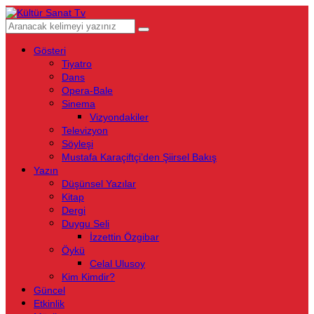
Gösteri
Tiyatro
Dans
Opera-Bale
Sinema
Vizyondakiler
Televizyon
Söyleşi
Mustafa Karaçiftçi’den Şiirsel Bakış
Yazın
Düşünsel Yazılar
Kitap
Dergi
Duygu Seli
İzzettin Özgibar
Öykü
Celal Ulusoy
Kim Kimdir?
Güncel
Etkinlik