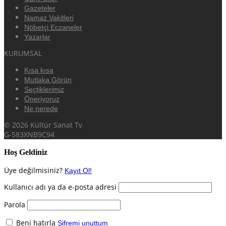
Gazeteler
Namaz Vakitleri
Nöbetçi Eczaneler
Yazarlar
KURUMSAL
Kısa kısa
Mutlaka Görün
Seçtiklerimiz
Öneriyoruz
Ne nerede
© 2026 Kültür Sanat Tv
G-583XNB9C94
Hoş Geldiniz
Üye değilmisiniz?
Kayıt Ol!
Kullanıcı adı ya da e-posta adresi
Parola
Beni hatırla
Şifremi unuttum