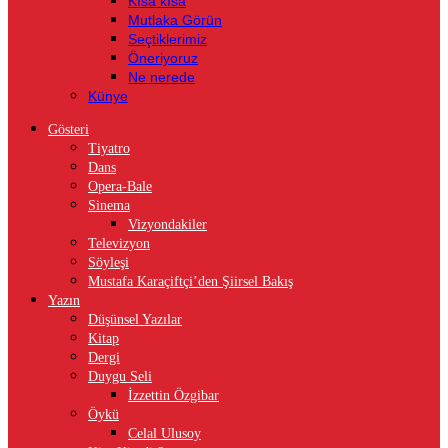
Kısa kısa
Mutlaka Görün
Seçtiklerimiz
Öneriyoruz
Ne nerede
Künye
Gösteri
Tiyatro
Dans
Opera-Bale
Sinema
Vizyondakiler
Televizyon
Söyleşi
Mustafa Karaçiftçi’den Şiirsel Bakış
Yazın
Düşünsel Yazılar
Kitap
Dergi
Duygu Seli
İzzettin Özgibar
Öykü
Celal Ulusoy