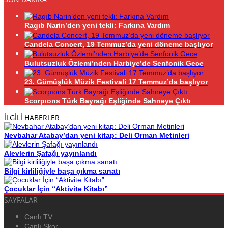
Ragıb Narin’den yeni tekli: Farkına Vardım
Candela Concert, 19 Temmuz’da yeni döneme başlıyor
Bulutsuzluk Özlemi’nden Harbiye’de Senfonik Gece
23. Gümüşlük Müzik Festivali 17 Temmuz’da başlıyor
Scorpıons Türk Bayrağı Eşliğinde Sahneye Çıktı
İLGİLİ HABERLER
Nevbahar Atabay’dan yeni kitap: Deli Orman Metinleri
Alevlerin Şafağı yayınlandı
Bilgi kirliliğiyle başa çıkma sanatı
Çocuklar İçin “Aktivite Kitabı”
SAYFALAR
Canlı TV
Canlı Skor