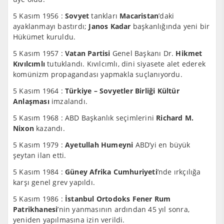
5 Kasım 1956 :
Sovyet
tankları
Macaristan
’daki
ayaklanmayı bastırdı;
Janos Kadar
başkanlığında yeni bir
Hükümet kuruldu.
5 Kasım 1957 :
Vatan Partisi
Genel Başkanı Dr.
Hikmet
Kıvılcımlı
tutuklandı. Kıvılcımlı, dini siyasete alet ederek
komünizm propagandası yapmakla suçlanıyordu.
5 Kasım 1964 :
Türkiye – Sovyetler Birliği Kültür
Anlaşması
imzalandı.
5 Kasım 1968 : ABD Başkanlık seçimlerini
Richard M.
Nixon
kazandı.
5 Kasım 1979 :
Ayetullah Humeyni
ABD’yi en büyük
şeytan ilan etti.
5 Kasım 1984 :
Güney Afrika Cumhuriyeti
’nde ırkçılığa
karşı genel grev yapıldı.
5 Kasım 1986 :
İstanbul Ortodoks Fener Rum
Patrikhanesi
’nin yanmasının ardından 45 yıl sonra,
yeniden yapılmasına izin verildi.