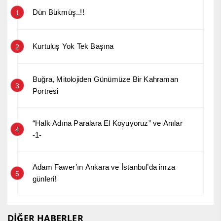
Dün Bükmüş..!!
1
Kurtuluş Yok Tek Başına
2
Buğra, Mitolojiden Günümüze Bir Kahraman
3
Portresi
“Halk Adına Paralara El Koyuyoruz” ve Anılar
4
-1-
Adam Fawer’ın Ankara ve İstanbul’da imza
5
günleri!
DİĞER HABERLER