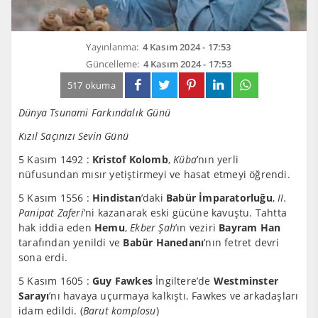
Yayınlanma:
4 Kasım 2024 - 17:53
Güncelleme:
4 Kasım 2024 - 17:53
517 okuma
Dünya Tsunami Farkındalık Günü
Kızıl Saçınızı Sevin Günü
5 Kasım 1492 :
Kristof Kolomb
,
Küba
’nın yerli
nüfusundan mısır yetiştirmeyi ve hasat etmeyi öğrendi.
5 Kasım 1556 :
Hindistan
’daki
Babür İmparatorluğu
,
II.
Panipat Zaferi
’ni kazanarak eski gücüne kavuştu. Tahtta
hak iddia eden
Hemu
,
Ekber Şah
’ın veziri
Bayram Han
tarafından yenildi ve
Babür Hanedanı
’nın fetret devri
sona erdi.
5 Kasım 1605 :
Guy Fawkes
İngiltere’de
Westminster
Sarayı
’nı havaya uçurmaya kalkıştı. Fawkes ve arkadaşları
idam edildi. (
Barut komplosu
)