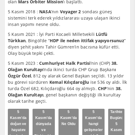
olan
Mars Orbiter Mission
’ı başlattı.
5 Kasım 2018 :
NASA
’nın
Voyager 2
sondası güneş
sistemini terk ederek yıldızlararası uzaya ulaşan ikinci
insan yapımı nesne oldu.
5 Kasım 2021 : İyi Parti Kocaeli Milletvekili
Lütfü
Türkkan
, Bingöl’de “
HDP ile neden ittifak yapıyorsunuz
”
diyen şehit yakını Tahir Gümren’in bacısına küfür etti.
Olay büyük tepki çekti.
5 Kasım 2023 :
Cumhuriyet Halk Partisi
’nin (CHP)
38.
Olağan Kurultayı
’nda ikinci turda CHP Grup Başkan
ı
Özgür Özel
, 812 oy alarak Genel Başkan seçildi. 13 yıldır
bu görevi sürdüren
Kemal Kılıçdaroğlu
ise 536 oy aldı. İlk
turda Özel 682, Kılıçdaroğlu 664 oy almıştı.
CHP
’nin
38.
Olağan Kurultayı
, genel başkanın değiştiği ilk kurultay
olarak tarihe geçti.
5
5
5
5
Tarihte
Kasım'da
Kasım'da
Kasım'da
Kasım’da
Bugün:
doğan ve
dünyada
Ne Oldu
hangi
5
hayatını
ve
gelişmeler
Kasım