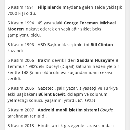
5 Kasım 1991 :
Filipinler
’de meydana gelen selde yaklaşık
7000 kişi öldü.
5 Kasım 1994 : 45 yaşındaki
George Foreman
,
Michael
Moorer
’ı nakavt ederek en yaşlı ağır sıklet boks
şampiyonu oldu.
5 Kasım 1996 : ABD Başkanlık seçimlerini
Bill Clinton
kazandı.
5 Kasım 2006 :
Irak
’ın devrik lideri
Saddam Hüseyin
’e 8
Temmuz 1982’deki Duceyl (Dujail) katliamı nedeniyle bir
kentte 148 Şiinin öldürülmesi suçundan idam cezası
verildi.
5 Kasım 2006 : Gazeteci, şair, yazar, siyasetçi ve Türkiye
eski Başbakanı
Bülent Ecevit
, dolaşım ve solunum
yetmezliği sonucu yaşamını yitirdi. (
d. 1925
)
5 Kasım 2007 :
Android mobil işletim sistemi
Google
tarafından tanıtıldı.
5 Kasım 2013 : Hindistan ilk gezegenler arası sondası