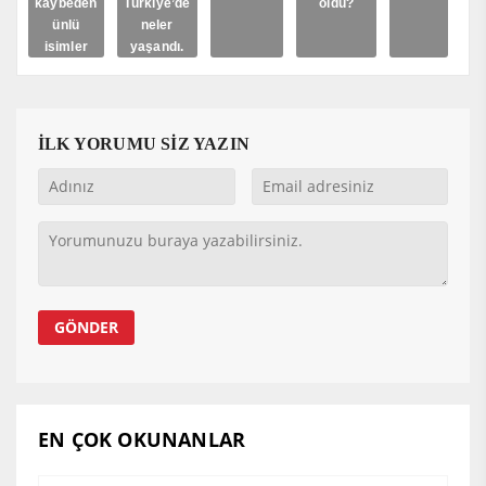
kaybeden
Türkiye’de
oldu?
ünlü
neler
isimler
yaşandı.
İLK YORUMU SİZ YAZIN
EN ÇOK OKUNANLAR