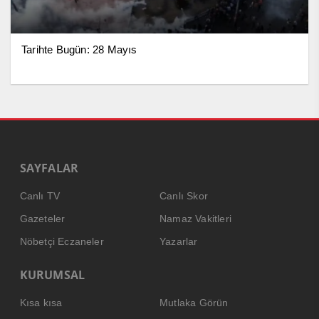
Tarihte Bugün: 28 Mayıs
SAYFALAR
Canlı TV
Canlı Skor
Gazeteler
Namaz Vakitleri
Nöbetçi Eczaneler
Yazarlar
KURUMSAL
Kısa kısa
Mutlaka Görün