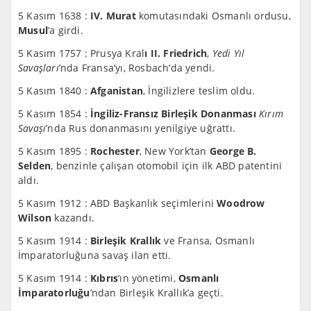
5 Kasım 1638 :
IV. Murat
komutasındaki Osmanlı ordusu,
Musul
’a girdi.
5 Kasım 1757 : Prusya Kral
ı II. Friedrich
,
Yedi Yıl
Savaşları
’nda Fransa’yı, Rosbach’da yendi.
5 Kasım 1840 :
Afganistan
, İngilizlere teslim oldu.
5 Kasım 1854 :
İngiliz-Fransız Birleşik Donanması
Kırım
Savaşı
’nda Rus donanmasını yenilgiye uğrattı.
5 Kasım 1895 :
Rochester
, New York’tan
George B.
Selden
, benzinle çalışan otomobil için ilk ABD patentini
aldı.
5 Kasım 1912 : ABD Başkanlık seçimlerini
Woodrow
Wilson
kazandı.
5 Kasım 1914 :
Birleşik Krallık
ve Fransa, Osmanlı
İmparatorluğuna savaş ilan etti.
5 Kasım 1914 :
Kıbrıs
’ın yönetimi,
Osmanlı
İmparatorluğu
’ndan Birleşik Krallık’a geçti.