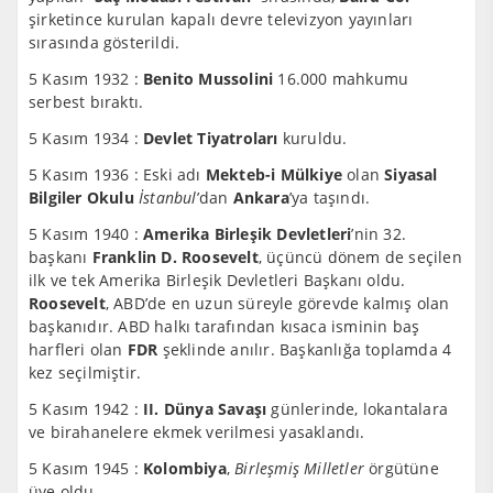
şirketince kurulan kapalı devre televizyon yayınları
sırasında gösterildi.
5 Kasım 1932 :
Benito Mussolini
16.000 mahkumu
serbest bıraktı.
5 Kasım 1934 :
Devlet Tiyatroları
kuruldu.
5 Kasım 1936 : Eski adı
Mekteb-i Mülkiye
olan
Siyasal
Bilgiler Okulu
İstanbul
’dan
Ankara
’ya taşındı.
5 Kasım 1940 :
Amerika Birleşik Devletleri
’nin 32.
başkanı
Franklin D. Roosevelt
, üçüncü dönem de seçilen
ilk ve tek Amerika Birleşik Devletleri Başkanı oldu.
Roosevelt
, ABD’de en uzun süreyle görevde kalmış olan
başkanıdır. ABD halkı tarafından kısaca isminin baş
harfleri olan
FDR
şeklinde anılır. Başkanlığa toplamda 4
kez seçilmiştir.
5 Kasım 1942 :
II. Dünya Savaşı
günlerinde, lokantalara
ve birahanelere ekmek verilmesi yasaklandı.
5 Kasım 1945 :
Kolombiya
,
Birleşmiş Milletler
örgütüne
üye oldu.