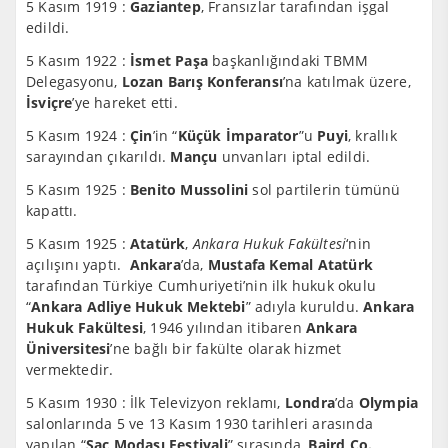
5 Kasım 1919 :
Gaziantep
, Fransızlar tarafından işgal
edildi.
5 Kasım 1922 :
İsmet Paşa
başkanlığındaki TBMM
Delegasyonu,
Lozan Barış Konferansı
’na katılmak üzere,
İsviçre
’ye hareket etti.
5 Kasım 1924 :
Çin
’in “
Küçük İmparator
”u
Puyi
, krallık
sarayından çıkarıldı.
Mançu
unvanları iptal edildi.
5 Kasım 1925 :
Benito Mussolini
sol partilerin tümünü
kapattı.
5 Kasım 1925 :
Atatürk
,
Ankara Hukuk Fakültesi
‘nin
açılışını yaptı.
Ankara
’da,
Mustafa Kemal Atatürk
tarafından Türkiye Cumhuriyeti’nin ilk hukuk okulu
“
Ankara Adliye Hukuk Mektebi
” adıyla kuruldu.
Ankara
Hukuk Fakültesi
, 1946 yılından itibaren
Ankara
Üniversitesi
’ne bağlı bir fakülte olarak hizmet
vermektedir.
5 Kasım 1930 : İlk Televizyon reklamı,
Londra
’da
Olympia
salonlarında 5 ve 13 Kasım 1930 tarihleri arasında
yapılan “
Saç Modası Festivali
” sırasında,
Baird Co.