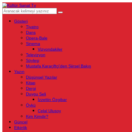
Gösteri
Tiyatro
Dans
Opera-Bale
Sinema
Vizyondakiler
Televizyon
Söyleşi
Mustafa Karaçiftçi’den Şiirsel Bakış
Yazın
Düşünsel Yazılar
Kitap
Dergi
Duygu Seli
İzzettin Özgibar
Öykü
Celal Ulusoy
Kim Kimdir?
Güncel
Etkinlik