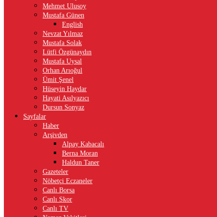
Mehmet Ulusoy
Mustafa Günen
English
Nevzat Yılmaz
Mustafa Solak
Lütfi Özgünaydın
Mustafa Uysal
Orhan Arıoğul
Ümit Şenel
Hüseyin Haydar
Hayati Asılyazıcı
Dursun Sonyaz
Sayfalar
Haber
Arşivden
Alpay Kabacalı
Berna Moran
Haldun Taner
Gazeteler
Nöbetçi Eczaneler
Canlı Borsa
Canlı Skor
Canlı TV