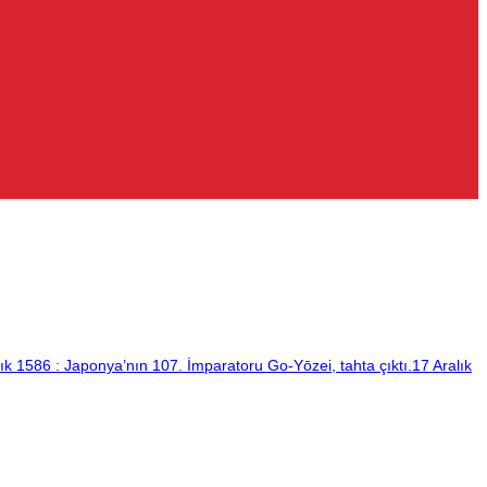
ık 1586 : Japonya’nın 107. İmparatoru Go-Yōzei, tahta çıktı.17 Aralık