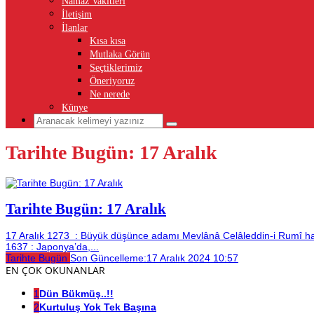
Namaz Vakitleri
İletişim
İlanlar
Kısa kısa
Mutlaka Görün
Seçtiklerimiz
Öneriyoruz
Ne nerede
Künye
Tarihte Bugün: 17 Aralık
Tarihte Bugün: 17 Aralık
17 Aralık 1273 : Büyük düşünce adamı Mevlânâ Celâleddin-i Rumî hayatı
1637 : Japonya’da,...
Tarihte Bugün
Son Güncelleme:
17 Aralık 2024 10:57
EN ÇOK OKUNANLAR
1
Dün Bükmüş..!!
2
Kurtuluş Yok Tek Başına