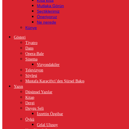
Kısa kısa
Mutlaka Görün
Seçtiklerimiz
Öneriyoruz
Ne nerede
Künye
Gösteri
Tiyatro
Dans
Opera-Bale
Sinema
Vizyondakiler
Televizyon
Söyleşi
Mustafa Karaçiftçi’den Şiirsel Bakış
Yazın
Düşünsel Yazılar
Kitap
Dergi
Duygu Seli
İzzettin Özgibar
Öykü
Celal Ulusoy