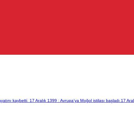
nı kaybetti. 17 Aralık 1399 : Avrupa’ya Moğol istilası başladı.17 Aral