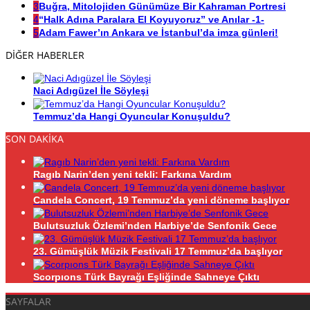
3
Buğra, Mitolojiden Günümüze Bir Kahraman Portresi
4
“Halk Adına Paralara El Koyuyoruz” ve Anılar -1-
5
Adam Fawer’ın Ankara ve İstanbul’da imza günleri!
DİĞER HABERLER
Naci Adıgüzel İle Söyleşi
Temmuz’da Hangi Oyuncular Konuşuldu?
SON DAKİKA
Ragıb Narin’den yeni tekli: Farkına Vardım
Candela Concert, 19 Temmuz’da yeni döneme başlıyor
Bulutsuzluk Özlemi’nden Harbiye’de Senfonik Gece
23. Gümüşlük Müzik Festivali 17 Temmuz’da başlıyor
Scorpıons Türk Bayrağı Eşliğinde Sahneye Çıktı
SAYFALAR