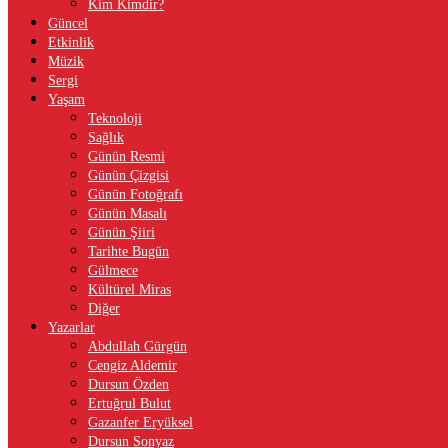
Kim Kimdir?
Güncel
Etkinlik
Müzik
Sergi
Yaşam
Teknoloji
Sağlık
Günün Resmi
Günün Çizgisi
Günün Fotoğrafı
Günün Masalı
Günün Şiiri
Tarihte Bugün
Gülmece
Kültürel Miras
Diğer
Yazarlar
Abdullah Gürgün
Cengiz Aldemir
Dursun Özden
Ertuğrul Bulut
Gazanfer Eryüksel
Dursun Sonyaz