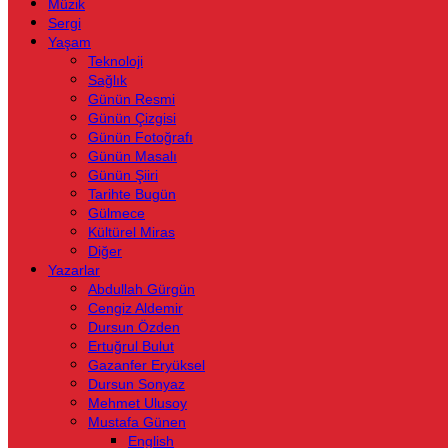
Müzik
Sergi
Yaşam
Teknoloji
Sağlık
Günün Resmi
Günün Çizgisi
Günün Fotoğrafı
Günün Masalı
Günün Şiiri
Tarihte Bugün
Gülmece
Kültürel Miras
Diğer
Yazarlar
Abdullah Gürgün
Cengiz Aldemir
Dursun Özden
Ertuğrul Bulut
Gazanfer Eryüksel
Dursun Sonyaz
Mehmet Ulusoy
Mustafa Günen
English