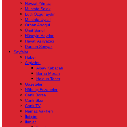
Nevzat Yılmaz
Mustafa Solak
Lütfi Özgünaydın
Mustafa Uysal
Orhan Arıoğul
Ümit Şenel
Hüseyin Haydar
Hayati Asılyazıcı
Dursun Sonyaz
Sayfalar
Haber
Arşivden
Alpay Kabacalı
Berna Moran
Haldun Taner
Gazeteler
Nöbetçi Eczaneler
Canlı Borsa
Canlı Skor
Canlı TV
Namaz Vakitleri
İletişim
İlanlar