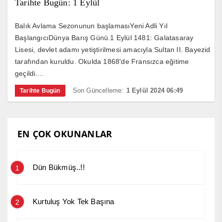
Tarihte Bugün: 1 Eylül
Balık Avlama Sezonunun başlamasıYeni Adli Yıl
BaşlangıcıDünya Barış Günü.1 Eylül 1481: Galatasaray
Lisesi, devlet adamı yetiştirilmesi amacıyla Sultan II. Bayezid
tarafından kuruldu. Okulda 1868'de Fransızca eğitime
geçildi....
Son Güncelleme:
1 Eylül 2024 06:49
Tarihte Bugün
EN ÇOK OKUNANLAR
Dün Bükmüş..!!
1
Kurtuluş Yok Tek Başına
2