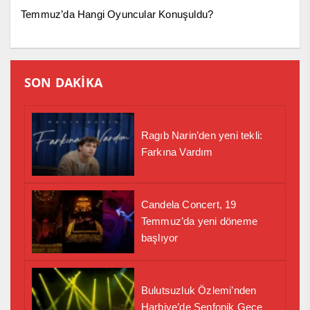
Temmuz’da Hangi Oyuncular Konuşuldu?
SON DAKİKA
Ragıb Narin’den yeni tekli:
Farkına Vardım
Candela Concert, 19
Temmuz’da yeni döneme
başlıyor
Bulutsuzluk Özlemi’nden
Harbiye’de Senfonik Gece