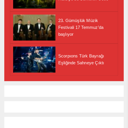
23. Gümüşlük Müzik
Festivali 17 Temmuz’da
başlıyor
Scorpıons Türk Bayrağı
Eşliğinde Sahneye Çıktı