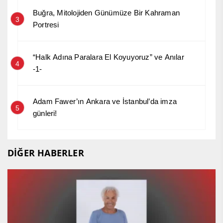
Buğra, Mitolojiden Günümüze Bir Kahraman
3
Portresi
“Halk Adına Paralara El Koyuyoruz” ve Anılar
4
-1-
Adam Fawer’ın Ankara ve İstanbul’da imza
5
günleri!
DİĞER HABERLER