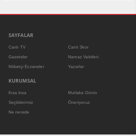
SAYFALAR
Canlı TV
Canlı Skor
Gazeteler
Namaz Vakitleri
Nöbetçi Eczaneler
Yazarlar
KURUMSAL
Kısa kısa
Mutlaka Görün
Seçtiklerimiz
Öneriyoruz
Ne nerede