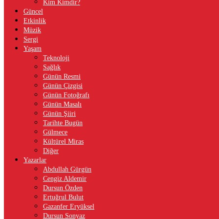
Kim Kimdir?
Güncel
Etkinlik
Müzik
Sergi
Yaşam
Teknoloji
Sağlık
Günün Resmi
Günün Çizgisi
Günün Fotoğrafı
Günün Masalı
Günün Şiiri
Tarihte Bugün
Gülmece
Kültürel Miras
Diğer
Yazarlar
Abdullah Gürgün
Cengiz Aldemir
Dursun Özden
Ertuğrul Bulut
Gazanfer Eryüksel
Dursun Sonyaz