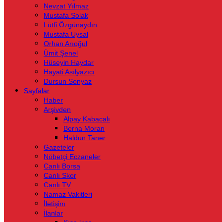
Nevzat Yılmaz
Mustafa Solak
Lütfi Özgünaydın
Mustafa Uysal
Orhan Arıoğul
Ümit Şenel
Hüseyin Haydar
Hayati Asılyazıcı
Dursun Sonyaz
Sayfalar
Haber
Arşivden
Alpay Kabacalı
Berna Moran
Haldun Taner
Gazeteler
Nöbetçi Eczaneler
Canlı Borsa
Canlı Skor
Canlı TV
Namaz Vakitleri
İletişim
İlanlar