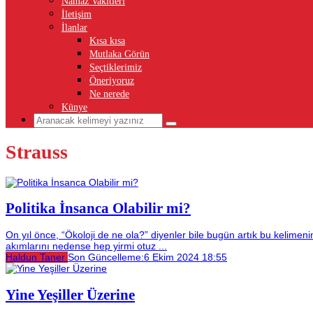
Namaz Vakitleri
İletişim
İlanlar
Kısa kısa
Mutlaka Görün
Seçtiklerimiz
Öneriyoruz
Ne nerede
Künye
Strauss
Politika İnsanca Olabilir mi?
On yıl önce, “Ökoloji de ne ola?” diyenler bile bugün artık bu kelime
akımlarını nedense hep yirmi otuz ...
Haldun Taner
Son Güncelleme:
6 Ekim 2024 18:55
Yine Yeşiller Üzerine