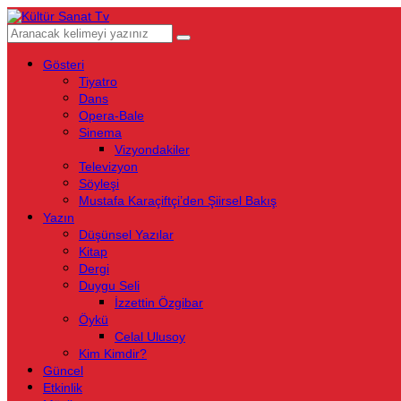
Gösteri
Tiyatro
Dans
Opera-Bale
Sinema
Vizyondakiler
Televizyon
Söyleşi
Mustafa Karaçiftçi’den Şiirsel Bakış
Yazın
Düşünsel Yazılar
Kitap
Dergi
Duygu Seli
İzzettin Özgibar
Öykü
Celal Ulusoy
Kim Kimdir?
Güncel
Etkinlik