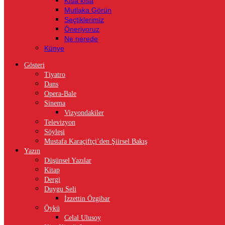
Kısa kısa
Mutlaka Görün
Seçtiklerimiz
Öneriyoruz
Ne nerede
Künye
Gösteri
Tiyatro
Dans
Opera-Bale
Sinema
Vizyondakiler
Televizyon
Söyleşi
Mustafa Karaçiftçi’den Şiirsel Bakış
Yazın
Düşünsel Yazılar
Kitap
Dergi
Duygu Seli
İzzettin Özgibar
Öykü
Celal Ulusoy