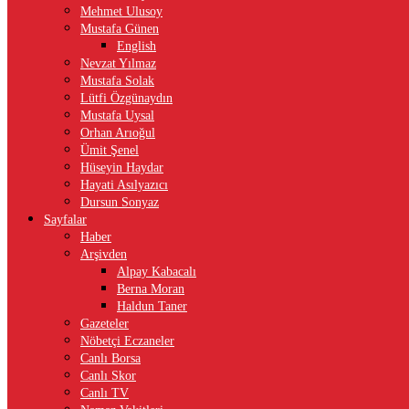
Mehmet Ulusoy
Mustafa Günen
English
Nevzat Yılmaz
Mustafa Solak
Lütfi Özgünaydın
Mustafa Uysal
Orhan Arıoğul
Ümit Şenel
Hüseyin Haydar
Hayati Asılyazıcı
Dursun Sonyaz
Sayfalar
Haber
Arşivden
Alpay Kabacalı
Berna Moran
Haldun Taner
Gazeteler
Nöbetçi Eczaneler
Canlı Borsa
Canlı Skor
Canlı TV