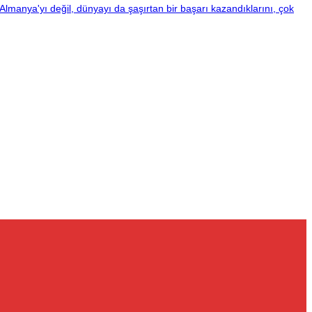
Almanya'yı değil, dünyayı da şaşırtan bir başarı kazandıklarını, çok