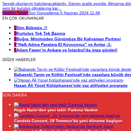
Sevgili okurlarım hatırlayacaklardır. Geçen aralık ayında, Almanya dö
yeni bir kuruluş olmalarına kar...
Haldun Taner
Son Güncelleme:
5 Haziran 2024 11:48
EN ÇOK OKUNANLAR
1
Dün Bükmüş..!!
2
Kurtuluş Yok Tek Başına
3
Buğra, Mitolojiden Günümüze Bir Kahraman Portresi
4
“Halk Adına Paralara El Koyuyoruz” ve Anılar -1-
5
Adam Fawer’ın Ankara ve İstanbul’da imza günleri!
DİĞER HABERLER
Babaeski Tarım ve Kültür Festivali’nde yazarlara büyük de
Hasan Âli Yücel Kütüphanesi’nde yaz atölyeleri programı
SON DAKİKA
Ragıb Narin’den yeni tekli: Farkına Vardım
Candela Concert, 19 Temmuz’da yeni döneme başlıyor