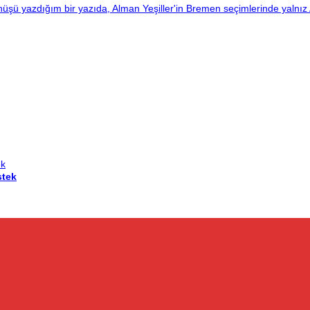
nüşü yazdığım bir yazıda, Alman Yeşiller'in Bremen seçimlerinde yalnız 
stek