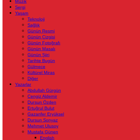
Müzik
Sergi
Yaşam
Teknoloji
Sağlık
Günün Resmi
Günün Çizgisi
Günün Fotoğrafı
Günün Masalı
Günün Şiiri
Tarihte Bugün
Gülmece
Kültürel Miras
Diğer
Yazarlar
Abdullah Gürgün
Cengiz Aldemir
Dursun Özden
Ertuğrul Bulut
Gazanfer Eryüksel
Dursun Sonyaz
Mehmet Ulusoy
Mustafa Günen
English