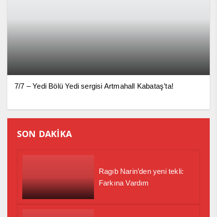
7/7 – Yedi Bölü Yedi sergisi Artmahall Kabataş’ta!
SON DAKİKA
Ragıb Narin’den yeni tekli:
Farkına Vardım