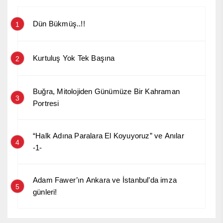
Dün Bükmüş..!!
1
Kurtuluş Yok Tek Başına
2
Buğra, Mitolojiden Günümüze Bir Kahraman
3
Portresi
“Halk Adına Paralara El Koyuyoruz” ve Anılar
4
-1-
Adam Fawer’ın Ankara ve İstanbul’da imza
5
günleri!