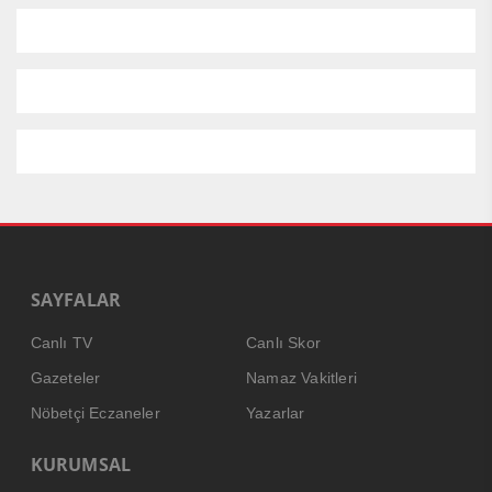
SAYFALAR
Canlı TV
Canlı Skor
Gazeteler
Namaz Vakitleri
Nöbetçi Eczaneler
Yazarlar
KURUMSAL