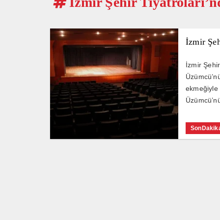
İzmir Şehir Tiyatroları’
İzmir Şeh
İzmir Şehi
Üzümcü’nün
ekmeğiyle 
Üzümcü’nün
SonDakik