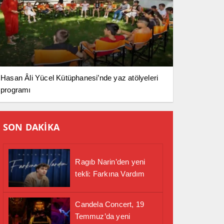
Hasan Âli Yücel Kütüphanesi’nde yaz atölyeleri
programı
SON DAKİKA
Ragıb Narin’den yeni
tekli: Farkına Vardım
Candela Concert, 19
Temmuz’da yeni