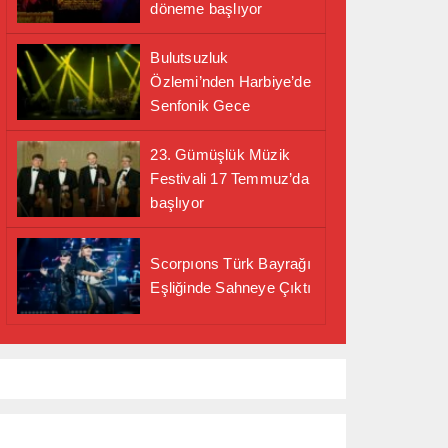
döneme başlıyor
Bulutsuzluk
Özlemi’nden Harbiye’de
Senfonik Gece
23. Gümüşlük Müzik
Festivali 17 Temmuz’da
başlıyor
Scorpıons Türk Bayrağı
Eşliğinde Sahneye Çıktı