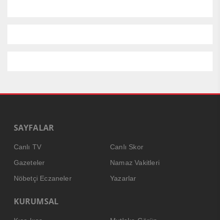
SAYFALAR
Canlı TV
Canlı Skor
Gazeteler
Namaz Vakitleri
Nöbetçi Eczaneler
Yazarlar
KURUMSAL