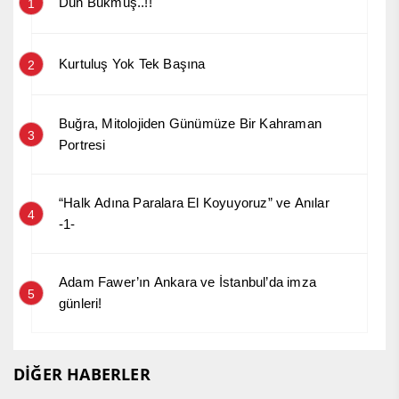
Dün Bükmüş..!!
1
Kurtuluş Yok Tek Başına
2
Buğra, Mitolojiden Günümüze Bir Kahraman
3
Portresi
“Halk Adına Paralara El Koyuyoruz” ve Anılar
4
-1-
Adam Fawer’ın Ankara ve İstanbul’da imza
5
günleri!
DİĞER HABERLER