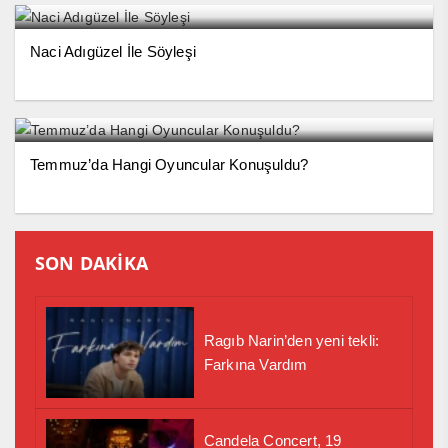
Naci Adıgüzel İle Söyleşi
Temmuz’da Hangi Oyuncular Konuşuldu?
SON DAKİKA
Ragıb Narin’den yeni tekli:
Farkına Vardım
Candela Concert, 19