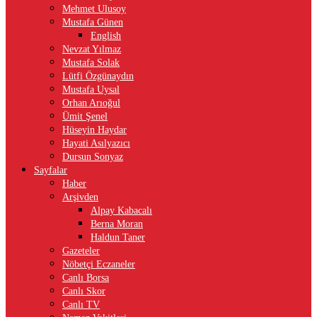
Mehmet Ulusoy
Mustafa Günen
English
Nevzat Yılmaz
Mustafa Solak
Lütfi Özgünaydın
Mustafa Uysal
Orhan Arıoğul
Ümit Şenel
Hüseyin Haydar
Hayati Asılyazıcı
Dursun Sonyaz
Sayfalar
Haber
Arşivden
Alpay Kabacalı
Berna Moran
Haldun Taner
Gazeteler
Nöbetçi Eczaneler
Canlı Borsa
Canlı Skor
Canlı TV