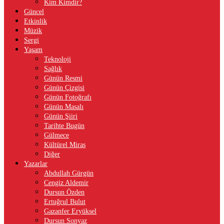
Kim Kimdir?
Güncel
Etkinlik
Müzik
Sergi
Yaşam
Teknoloji
Sağlık
Günün Resmi
Günün Çizgisi
Günün Fotoğrafı
Günün Masalı
Günün Şiiri
Tarihte Bugün
Gülmece
Kültürel Miras
Diğer
Yazarlar
Abdullah Gürgün
Cengiz Aldemir
Dursun Özden
Ertuğrul Bulut
Gazanfer Eryüksel
Dursun Sonyaz