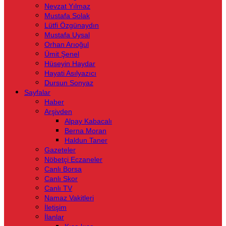
Nevzat Yılmaz
Mustafa Solak
Lütfi Özgünaydın
Mustafa Uysal
Orhan Arıoğul
Ümit Şenel
Hüseyin Haydar
Hayati Asılyazıcı
Dursun Sonyaz
Sayfalar
Haber
Arşivden
Alpay Kabacalı
Berna Moran
Haldun Taner
Gazeteler
Nöbetçi Eczaneler
Canlı Borsa
Canlı Skor
Canlı TV
Namaz Vakitleri
İletişim
İlanlar