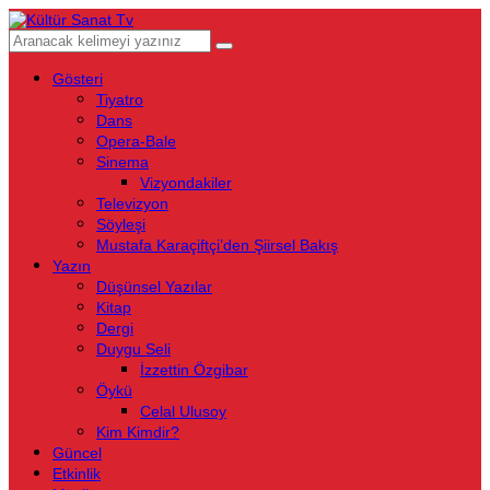
Gösteri
Tiyatro
Dans
Opera-Bale
Sinema
Vizyondakiler
Televizyon
Söyleşi
Mustafa Karaçiftçi’den Şiirsel Bakış
Yazın
Düşünsel Yazılar
Kitap
Dergi
Duygu Seli
İzzettin Özgibar
Öykü
Celal Ulusoy
Kim Kimdir?
Güncel
Etkinlik