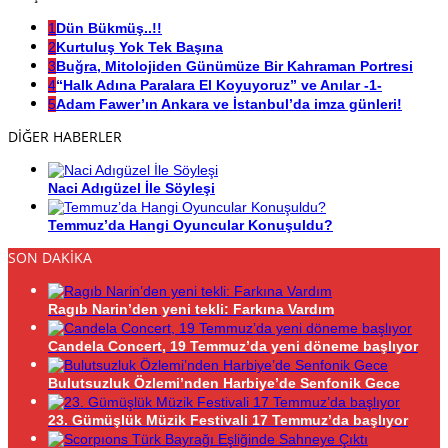
1
Dün Bükmüş..!!
2
Kurtuluş Yok Tek Başına
3
Buğra, Mitolojiden Günümüze Bir Kahraman Portresi
4
“Halk Adına Paralara El Koyuyoruz” ve Anılar -1-
5
Adam Fawer’ın Ankara ve İstanbul’da imza günleri!
DİĞER HABERLER
Naci Adıgüzel İle Söyleşi
Temmuz’da Hangi Oyuncular Konuşuldu?
SON DAKİKA
Ragıb Narin’den yeni tekli: Farkına Vardım
Candela Concert, 19 Temmuz’da yeni döneme başlıyor
Bulutsuzluk Özlemi’nden Harbiye’de Senfonik Gece
23. Gümüşlük Müzik Festivali 17 Temmuz’da başlıyor