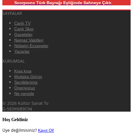
Scorpıons Türk Bayrağı Eşliğinde Sahneye Çıktı
SAYFALAR
Canlı TV
Canlı Skor
Gazeteler
Namaz Vakitleri
Nöbetçi Eczaneler
Yazarlar
KURUMSAL
Kısa kısa
Mutlaka Görün
Seçtiklerimiz
Öneriyoruz
Ne nerede
© 2026 Kültür Sanat Tv
G-583XNB9C94
Hoş Geldiniz
Üye değilmisiniz?
Kayıt Ol!