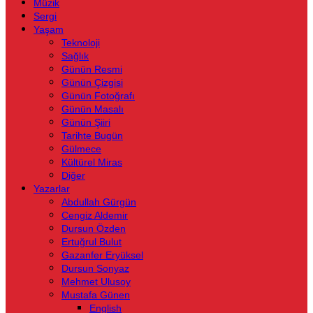
Müzik
Sergi
Yaşam
Teknoloji
Sağlık
Günün Resmi
Günün Çizgisi
Günün Fotoğrafı
Günün Masalı
Günün Şiiri
Tarihte Bugün
Gülmece
Kültürel Miras
Diğer
Yazarlar
Abdullah Gürgün
Cengiz Aldemir
Dursun Özden
Ertuğrul Bulut
Gazanfer Eryüksel
Dursun Sonyaz
Mehmet Ulusoy
Mustafa Günen
English