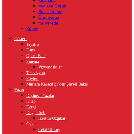
Kısa kısa
Mutlaka Görün
Seçtiklerimiz
Öneriyoruz
Ne nerede
Künye
Gösteri
Tiyatro
Dans
Opera-Bale
Sinema
Vizyondakiler
Televizyon
Söyleşi
Mustafa Karaçiftçi’den Şiirsel Bakış
Yazın
Düşünsel Yazılar
Kitap
Dergi
Duygu Seli
İzzettin Özgibar
Öykü
Celal Ulusoy