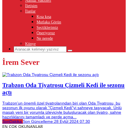
Namaz Vakitleri
İletişim
İlanlar
Kısa kısa
Mutlaka Görün
Seçtiklerimiz
Öneriyoruz
Ne nerede
Künye
İrem Sever
Trabzon Oda Tiyatrosu Çizmeli Kedi ile sezonu
açtı
Trabzon’un önemli özel tiyatrolarından biri olan Oda Tiyatrosu, bu
sezonun ilk oyunu olarak "Çizmeli Kedi"yi sahneye taşıyacak. Ünlü
masalı yeni bir yorumla izleyiciyle buluşturacak olan tiyatro, sahne
hazırlıklarını tamamladı ve perde açma...
SonDakika
Son Güncelleme:
28 Eylül 2024 07:30
EN ÇOK OKUNANLAR