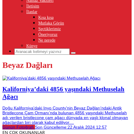
Namaz Vakitleri
İletişim
İlanlar
Kısa kısa
Mutlaka Görün
Seçtiklerimiz
Öneriyoruz
Ne nerede
Künye
Beyaz Dağları
Kaliforniya’daki 4856 yaşındaki Methuselah
Ağacı
Doğu Kaliforniya'daki Inyo County'nin Beyaz Dağları'ndaki Antik
Bristlecone Çam Ormanı’nda bulunan 4856 yaşındaki Methuselah
adı verilen bristlecone çam ağacı dünyada en yaşlı klonal olmayan
ağaçlardan biri olarak kabul ediliyor....
Günün Fotoğrafı
Son Güncelleme:
22 Aralık 2024 12:57
EN ÇOK OKUNANLAR