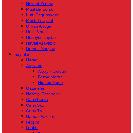
Nevzat Yılmaz
Mustafa Solak
Lütfi Özgünaydın
Mustafa Uysal
Orhan Arıoğul
Ümit Şenel
Hüseyin Haydar
Hayati Asılyazıcı
Dursun Sonyaz
Sayfalar
Haber
Arşivden
Alpay Kabacalı
Berna Moran
Haldun Taner
Gazeteler
Nöbetçi Eczaneler
Canlı Borsa
Canlı Skor
Canlı TV
Namaz Vakitleri
İletişim
İlanlar