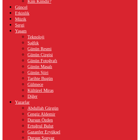
Kim Kimdir?
Güncel
Etkinlik
Müzik
Sergi
Yaşam
Teknoloji
Sağlık
Günün Resmi
Günün Çizgisi
Günün Fotoğrafı
Günün Masalı
Günün Şiiri
Tarihte Bugün
Gülmece
Kültürel Miras
Diğer
Yazarlar
Abdullah Gürgün
Cengiz Aldemir
Dursun Özden
Ertuğrul Bulut
Gazanfer Eryüksel
Dursun Sonyaz