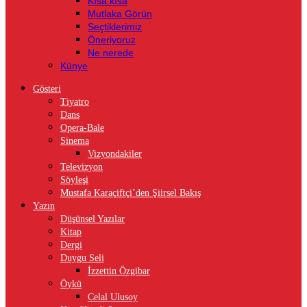
Kısa kısa
Mutlaka Görün
Seçtiklerimiz
Öneriyoruz
Ne nerede
Künye
Gösteri
Tiyatro
Dans
Opera-Bale
Sinema
Vizyondakiler
Televizyon
Söyleşi
Mustafa Karaçiftçi’den Şiirsel Bakış
Yazın
Düşünsel Yazılar
Kitap
Dergi
Duygu Seli
İzzettin Özgibar
Öykü
Celal Ulusoy