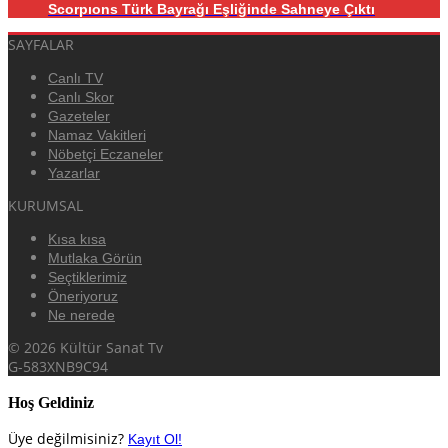
Scorpıons Türk Bayrağı Eşliğinde Sahneye Çıktı
SAYFALAR
Canlı TV
Canlı Skor
Gazeteler
Namaz Vakitleri
Nöbetçi Eczaneler
Yazarlar
KURUMSAL
Kısa kısa
Mutlaka Görün
Seçtiklerimiz
Öneriyoruz
Ne nerede
© 2026 Kültür Sanat Tv
G-583XNB9C94
Hoş Geldiniz
Üye değilmisiniz?
Kayıt Ol!