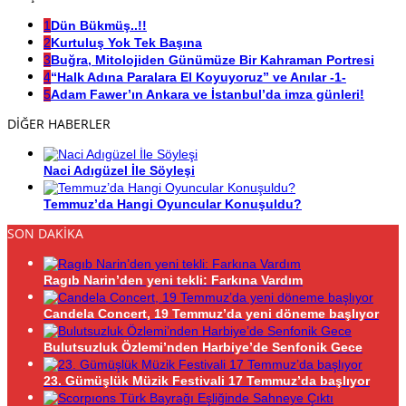
1
Dün Bükmüş..!!
2
Kurtuluş Yok Tek Başına
3
Buğra, Mitolojiden Günümüze Bir Kahraman Portresi
4
“Halk Adına Paralara El Koyuyoruz” ve Anılar -1-
5
Adam Fawer’ın Ankara ve İstanbul’da imza günleri!
DİĞER HABERLER
Naci Adıgüzel İle Söyleşi
Temmuz’da Hangi Oyuncular Konuşuldu?
SON DAKİKA
Ragıb Narin’den yeni tekli: Farkına Vardım
Candela Concert, 19 Temmuz’da yeni döneme başlıyor
Bulutsuzluk Özlemi’nden Harbiye’de Senfonik Gece
23. Gümüşlük Müzik Festivali 17 Temmuz’da başlıyor