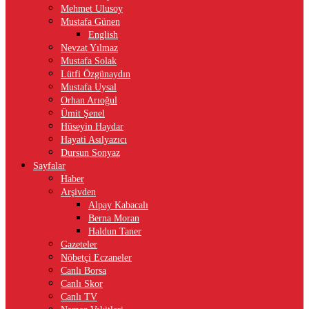
Mehmet Ulusoy
Mustafa Günen
English
Nevzat Yılmaz
Mustafa Solak
Lütfi Özgünaydın
Mustafa Uysal
Orhan Arıoğul
Ümit Şenel
Hüseyin Haydar
Hayati Asılyazıcı
Dursun Sonyaz
Sayfalar
Haber
Arşivden
Alpay Kabacalı
Berna Moran
Haldun Taner
Gazeteler
Nöbetçi Eczaneler
Canlı Borsa
Canlı Skor
Canlı TV