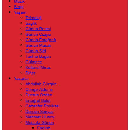
Müzik
Sergi
Yaşam
Teknoloji
Sağlık
Günün Resmi
Günün Çizgisi
Günün Fotoğrafı
Günün Masalı
Günün Şiiri
Tarihte Bugün
Gülmece
Kültürel Miras
Diğer
Yazarlar
Abdullah Gürgün
Cengiz Aldemir
Dursun Özden
Ertuğrul Bulut
Gazanfer Eryüksel
Dursun Sonyaz
Mehmet Ulusoy
Mustafa Günen
English