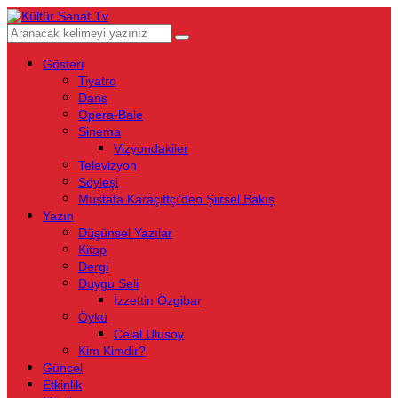
Gösteri
Tiyatro
Dans
Opera-Bale
Sinema
Vizyondakiler
Televizyon
Söyleşi
Mustafa Karaçiftçi’den Şiirsel Bakış
Yazın
Düşünsel Yazılar
Kitap
Dergi
Duygu Seli
İzzettin Özgibar
Öykü
Celal Ulusoy
Kim Kimdir?
Güncel
Etkinlik