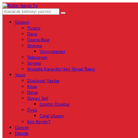
Gösteri
Tiyatro
Dans
Opera-Bale
Sinema
Vizyondakiler
Televizyon
Söyleşi
Mustafa Karaçiftçi’den Şiirsel Bakış
Yazın
Düşünsel Yazılar
Kitap
Dergi
Duygu Seli
İzzettin Özgibar
Öykü
Celal Ulusoy
Kim Kimdir?
Güncel
Etkinlik