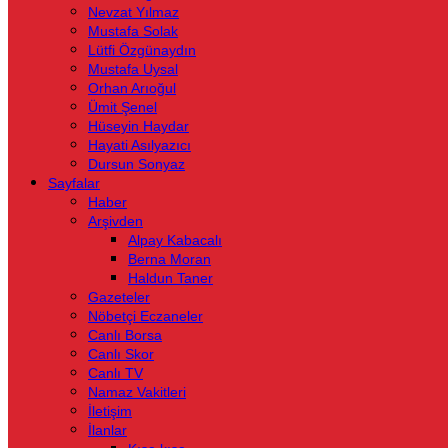
Nevzat Yılmaz
Mustafa Solak
Lütfi Özgünaydın
Mustafa Uysal
Orhan Arıoğul
Ümit Şenel
Hüseyin Haydar
Hayati Asılyazıcı
Dursun Sonyaz
Sayfalar
Haber
Arşivden
Alpay Kabacalı
Berna Moran
Haldun Taner
Gazeteler
Nöbetçi Eczaneler
Canlı Borsa
Canlı Skor
Canlı TV
Namaz Vakitleri
İletişim
İlanlar