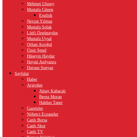
Mehmet Ulusoy
Mustafa Günen
English
Nevzat Yılmaz
Mustafa Solak
Lütfi Özgünaydın
Mustafa Uysal
Orhan Arıoğul
Ümit Şenel
Hüseyin Haydar
Hayati Asılyazıcı
Dursun Sonyaz
Sayfalar
Haber
Arşivden
Alpay Kabacalı
Berna Moran
Haldun Taner
Gazeteler
Nöbetçi Eczaneler
Canlı Borsa
Canlı Skor
Canlı TV