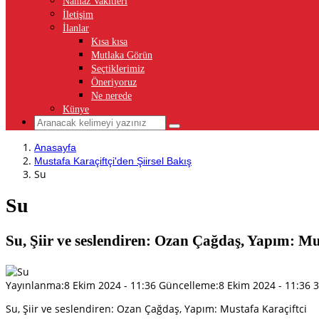
Namaz Vakitleri
İletişim
İlanlar
Kısa kısa
Mutlaka Görün
Seçtiklerimiz
Öneriyoruz
Ne nerede
Künye
Anasayfa
Mustafa Karaçiftçi'den Şiirsel Bakış
Su
Su
Su, Şiir ve seslendiren: Ozan Çağdaş, Yapım: 
Yayınlanma:
8 Ekim 2024 - 11:36
Güncelleme:
8 Ekim 2024 - 11:36
Su, Şiir ve seslendiren: Ozan Çağdaş, Yapım: Mustafa Karaçiftci