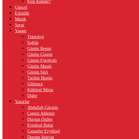
Kim Kimdir?
Güncel
Etkinlik
Müzik
Sergi
Yaşam
Teknoloji
Sağlık
Günün Resmi
Günün Çizgisi
Günün Fotoğrafı
Günün Masalı
Günün Şiiri
Tarihte Bugün
Gülmece
Kültürel Miras
Diğer
Yazarlar
Abdullah Gürgün
Cengiz Aldemir
Dursun Özden
Ertuğrul Bulut
Gazanfer Eryüksel
Dursun Sonyaz