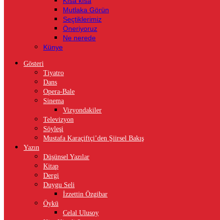
Kısa kısa
Mutlaka Görün
Seçtiklerimiz
Öneriyoruz
Ne nerede
Künye
Gösteri
Tiyatro
Dans
Opera-Bale
Sinema
Vizyondakiler
Televizyon
Söyleşi
Mustafa Karaçiftçi’den Şiirsel Bakış
Yazın
Düşünsel Yazılar
Kitap
Dergi
Duygu Seli
İzzettin Özgibar
Öykü
Celal Ulusoy