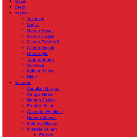
Müzik
Sergi
Yaşam
Teknoloji
Sağlık
Günün Resmi
Günün Çizgisi
Günün Fotoğrafı
Günün Masalı
Günün Şiiri
Tarihte Bugün
Gülmece
Kültürel Miras
Diğer
Yazarlar
Abdullah Gürgün
Cengiz Aldemir
Dursun Özden
Ertuğrul Bulut
Gazanfer Eryüksel
Dursun Sonyaz
Mehmet Ulusoy
Mustafa Günen
English