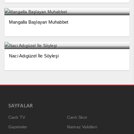
Mangalla Başlayan Muhabbet
Naci Adıgüzel İle Söyleşi
SAYFALAR
Canlı TV
Canlı Skor
Gazeteler
Namaz Vakitleri