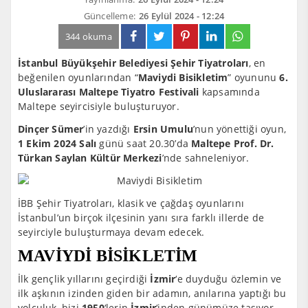
Güncelleme:
26 Eylül 2024 - 12:24
344 okuma
İstanbul Büyükşehir Belediyesi Şehir Tiyatroları
, en
beğenilen oyunlarından “
Maviydi Bisikletim
” oyununu
6.
Uluslararası Maltepe Tiyatro Festivali
kapsamında
Maltepe seyircisiyle buluşturuyor.
Dinçer Sümer
’in yazdığı
Ersin Umulu
’nun yönettiği oyun,
1 Ekim 2024
Salı
günü saat 20.30’da
Maltepe Prof. Dr.
Türkan Saylan Kültür Merkezi
’nde sahneleniyor.
İBB Şehir Tiyatroları, klasik ve çağdaş oyunlarını
İstanbul’un birçok ilçesinin yanı sıra farklı illerde de
seyirciyle buluşturmaya devam edecek.
MAVİYDİ BİSİKLETİM
İlk gençlik yıllarını geçirdiği
İzmir
‘e duyduğu özlemin ve
ilk aşkının izinden giden bir adamın, anılarına yaptığı bu
yolculuk, bizi
1950
‘lerin
İzmir
‘inden günümüze taşıyor.