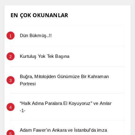
EN ÇOK OKUNANLAR
Dün Bükmüş..!!
1
Kurtuluş Yok Tek Başına
2
Buğra, Mitolojiden Günümüze Bir Kahraman
3
Portresi
“Halk Adına Paralara El Koyuyoruz” ve Anılar
4
-1-
Adam Fawer’ın Ankara ve İstanbul’da imza
5