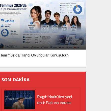
Temmuz’da Hangi Oyuncular Konuşuldu?
SON DAKİKA
Ragıb Narin’den yeni
tekli: Farkına Vardım