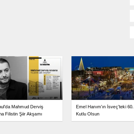
bul’da Mahmud Derviş
Emel Hanım’ın İsveç’teki 60. 
a Filistin Şiir Akşamı
Kutlu Olsun