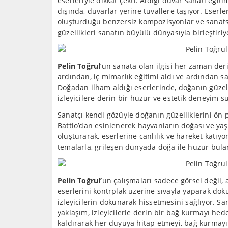
eserleriyle dikkat çekti. Aldığı duvar sanatı eğit
dışında, duvarlar yerine tuvallere taşıyor. Eserl
oluşturduğu benzersiz kompozisyonlar ve sanats
güzellikleri sanatın büyülü dünyasıyla birleştiriy
Pelin Toğrul
’un sanata olan ilgisi her zaman der
ardından, iç mimarlık eğitimi aldı ve ardından sa
Doğadan ilham aldığı eserlerinde, doğanın güzelli
izleyicilere derin bir huzur ve estetik deneyim s
Sanatçı kendi gözüyle doğanın güzelliklerini ön 
Battlo’dan esinlenerek hayvanların doğası ve ya
oluşturarak, eserlerine canlılık ve hareket katıy
temalarla, grileşen dünyada doğa ile huzur bula
Pelin Toğrul’
un çalışmaları sadece görsel değil
eserlerini kontrplak üzerine sıvayla yaparak doku
izleyicilerin dokunarak hissetmesini sağlıyor. 
yaklaşım, izleyicilerle derin bir bağ kurmayı hed
kaldırarak her duyuya hitap etmeyi, bağ kurmay