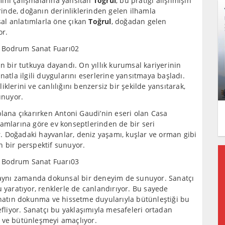
imini çalışmalarına yansıtan
Toğrul
, bu pratiği alışılmışın
erinde, doğanın derinliklerinden gelen ilhamla
al anlatımlarla öne çıkan
Toğrul
, doğadan gelen
or.
in bir tutkuya dayandı. On yıllık kurumsal kariyerinin
natla ilgili duygularını eserlerine yansıtmaya başladı.
klerini ve canlılığını benzersiz bir şekilde yansıtarak,
unuyor.
plana çıkarırken Antoni Gaudi’nin eseri olan Casa
şamlarına göre ev konseptlerinden de bir seri
or. Doğadaki hayvanlar, deniz yaşamı, kuşlar ve orman gibi
n bir perspektif sunuyor.
, aynı zamanda dokunsal bir deneyim de sunuyor. Sanatçı
 yaratıyor, renklerle de canlandırıyor. Bu sayede
Sanatın dokunma ve hissetme duyularıyla bütünleştiği bu
efliyor. Sanatçı bu yaklaşımıyla mesafeleri ortadan
ı ve bütünleşmeyi amaçlıyor.