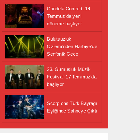
Candela Concert, 19
Temmuz’da yeni
döneme başlıyor
Bulutsuzluk
Özlemi’nden Harbiye’de
Senfonik Gece
23. Gümüşlük Müzik
Festivali 17 Temmuz’da
başlıyor
Scorpıons Türk Bayrağı
Eşliğinde Sahneye Çıktı