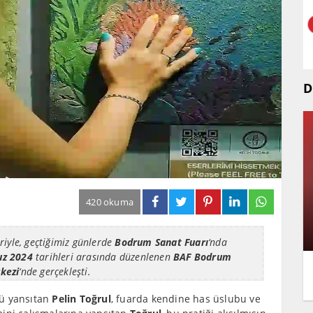
D
420 okuma
riyle, geçtiğimiz günlerde
Bodrum Sanat Fuarı
‘nda
z 2024
tarihleri arasında düzenlenen
BAF Bodrum
kezi
‘nde gerçekleşti.
nü yansıtan
Pelin Toğrul
, fuarda kendine has üslubu ve