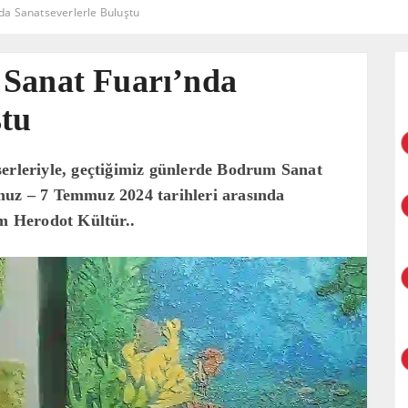
da Sanatseverlerle Buluştu
 Sanat Fuarı’nda
ştu
serleriyle, geçtiğimiz günlerde Bodrum Sanat
muz – 7 Temmuz 2024 tarihleri arasında
 Herodot Kültür..