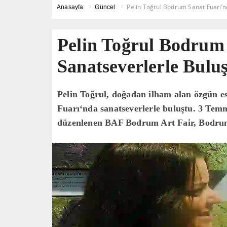
Pelin Toğrul Bodrum Sanat Fuarı’n
Anasayfa
Güncel
Pelin Toğrul Bodrum
Sanatseverlerle Bulu
Pelin Toğrul, doğadan ilham alan özgün e
Fuarı‘nda sanatseverlerle buluştu. 3 Tem
düzenlenen BAF Bodrum Art Fair, Bodrum