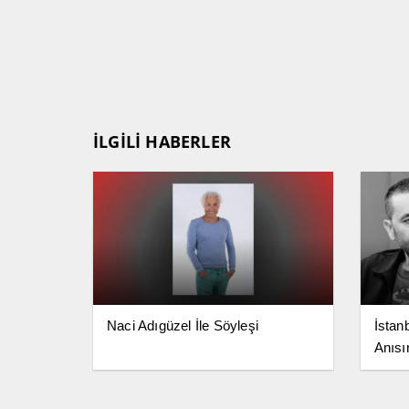
İLGİLİ HABERLER
Naci Adıgüzel İle Söyleşi
İstan
Anısın