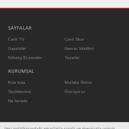
SAYFALAR
Canlı TV
Canlı Skor
Gazeteler
Namaz Vakitleri
Nöbetçi Eczaneler
Yazarlar
KURUMSAL
Kısa kısa
Mutlaka Görün
Seçtiklerimiz
Öneriyoruz
Ne nerede
Veri politikasındaki amaçlarla sınırlı ve mevzuata uygun