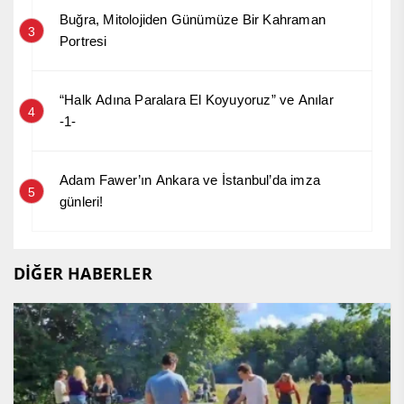
Buğra, Mitolojiden Günümüze Bir Kahraman
3
Portresi
“Halk Adına Paralara El Koyuyoruz” ve Anılar
4
-1-
Adam Fawer’ın Ankara ve İstanbul’da imza
5
günleri!
DİĞER HABERLER