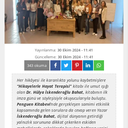
Yayınlanma:
30 Ekim 2024 - 11:41
Güncelleme:
30 Ekim 2024 - 11:41
343 okuma
Her hikâyesi ile karanlıkta yolunu kaybetmişlere
“Hikayelerle Hayat Terapisi”
kitabı ile umut ışığı
olan
Dr. Hülya İskenderoğlu Bahat,
kitabının ilk
imza günü ve söyleşisiyle okuyucularıyla buluştu.
Penguen Kitabevi
‘nde gerçekleşen samimi etkinlik
kapsamında gelen sorulara da cevap veren Yazar
İskenderoğlu Bahat,
dijital dünyanın getirdiği
yalnızlık sorununa dikkat çekerken eskiden