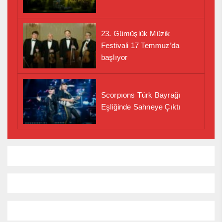
23. Gümüşlük Müzik
Festivali 17 Temmuz’da
başlıyor
Scorpıons Türk Bayrağı
Eşliğinde Sahneye Çıktı