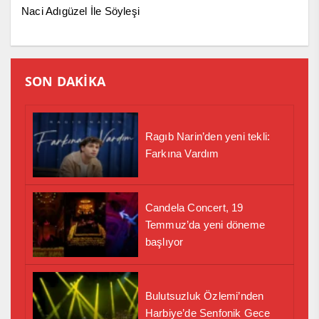
Naci Adıgüzel İle Söyleşi
SON DAKİKA
Ragıb Narin’den yeni tekli:
Farkına Vardım
Candela Concert, 19
Temmuz’da yeni döneme
başlıyor
Bulutsuzluk Özlemi’nden
Harbiye’de Senfonik Gece