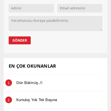
EN ÇOK OKUNANLAR
Dün Bükmüş..!!
1
Kurtuluş Yok Tek Başına
2