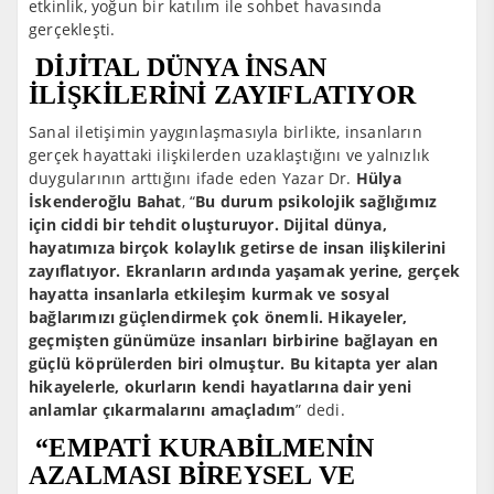
etkinlik, yoğun bir katılım ile sohbet havasında
gerçekleşti.
DİJİTAL DÜNYA İNSAN
İLİŞKİLERİNİ ZAYIFLATIYOR
Sanal iletişimin yaygınlaşmasıyla birlikte, insanların
gerçek hayattaki ilişkilerden uzaklaştığını ve yalnızlık
duygularının arttığını ifade eden Yazar Dr.
Hülya
İskenderoğlu Bahat
, “
Bu durum psikolojik sağlığımız
için ciddi bir tehdit oluşturuyor. Dijital dünya,
hayatımıza birçok kolaylık getirse de insan ilişkilerini
zayıflatıyor. Ekranların ardında yaşamak yerine, gerçek
hayatta insanlarla etkileşim kurmak ve sosyal
bağlarımızı güçlendirmek çok önemli. Hikayeler,
geçmişten günümüze insanları birbirine bağlayan en
güçlü köprülerden biri olmuştur. Bu kitapta yer alan
hikayelerle, okurların kendi hayatlarına dair yeni
anlamlar çıkarmalarını amaçladım
” dedi.
“EMPATİ KURABİLMENİN
AZALMASI BİREYSEL VE