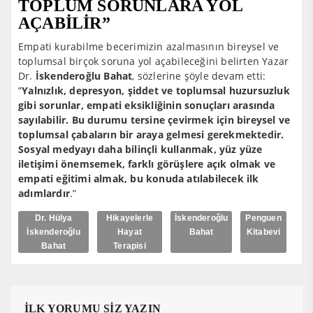
TOPLUM SORUNLARA YOL
AÇABİLİR”
Empati kurabilme becerimizin azalmasının bireysel ve
toplumsal birçok soruna yol açabileceğini belirten Yazar
Dr.
İskenderoğlu Bahat
, sözlerine şöyle devam etti:
”
Yalnızlık, depresyon, şiddet ve toplumsal huzursuzluk
gibi sorunlar, empati eksikliğinin sonuçları arasında
sayılabilir. Bu durumu tersine çevirmek için bireysel ve
toplumsal çabaların bir araya gelmesi gerekmektedir.
Sosyal medyayı daha bilinçli kullanmak, yüz yüze
iletişimi önemsemek, farklı görüşlere açık olmak ve
empati eğitimi almak, bu konuda atılabilecek ilk
adımlardır
.”
Dr. Hülya
Hikayelerle
İskenderoğlu
Penguen
İskenderoğlu
Hayat
Bahat
Kitabevi
Bahat
Terapisi
İLK YORUMU SİZ YAZIN