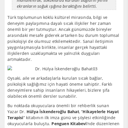
mahallelerde, sokaklarda kurulan bağların yerini
ekranların soğuk ışığına bıraktığını belirtti.
Türk toplumunun köklü kültürel mirasında, bilgi ve
deneyim paylaşımına dayalı sıcak ilişkiler her zaman
önemli bir yer tutmuştur. Ancak günümüzde bireyler
arasındaki mesafe giderek artarken bu durum toplumsal
psikolojiyi de olumsuz etkilemektedir. Sanal iletişimin
yaygınlaşmasıyla birlikte, insanlar gerçek hayattaki
ilişkilerden uzaklaşmakta ve yalnızlık duyguları
artmaktadır.
Oysaki, aile ve arkadaşlarla kurulan sıcak bağlar,
psikolojik sağlığımız için hayati öneme sahiptir. Farklı
deneyimlere sahip insanların hikayeleri, bizlere şifa
olabilecek önemli dersler sunabilir.
Bu noktada okuyuculara önemli bir rehberlik sunan
Yazar Dr.
Hülya İskenderoğlu Bahat
, “
Hikayelerle Hayat
Terapisi
” kitabının ilk imza günü ve şöylesi etkinliğinde
okuyucularla buluştu.
Penguen Kitabevi
’nde düzenlenen