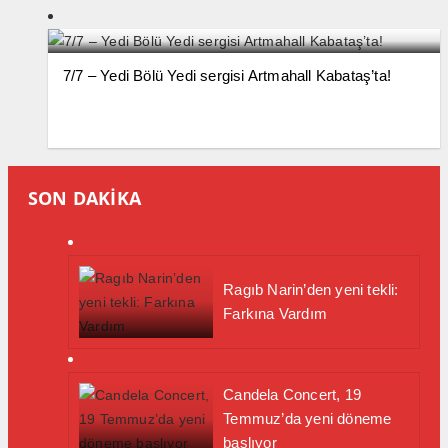
7/7 – Yedi Bölü Yedi sergisi Artmahall Kabataş’ta!
SON DAKİKA
Ragıb Narin’den yeni tekli:
Farkına Vardım
Candela Concert, 19
Temmuz’da yeni döneme
başlıyor