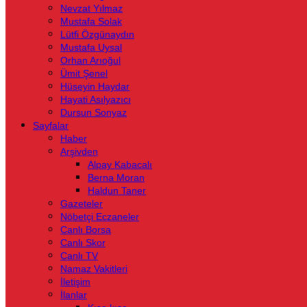
Nevzat Yılmaz
Mustafa Solak
Lütfi Özgünaydın
Mustafa Uysal
Orhan Arıoğul
Ümit Şenel
Hüseyin Haydar
Hayati Asılyazıcı
Dursun Sonyaz
Sayfalar
Haber
Arşivden
Alpay Kabacalı
Berna Moran
Haldun Taner
Gazeteler
Nöbetçi Eczaneler
Canlı Borsa
Canlı Skor
Canlı TV
Namaz Vakitleri
İletişim
İlanlar