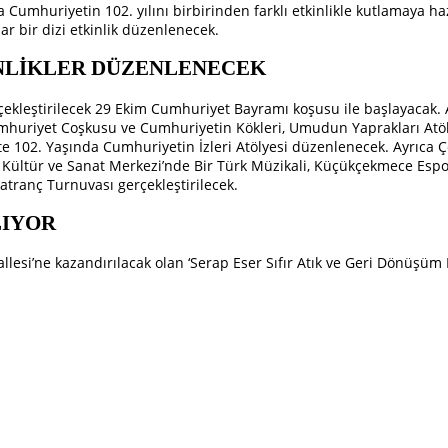
umhuriyetin 102. yılını birbirinden farklı etkinlikle kutlamaya haz
ar bir dizi etkinlik düzenlenecek.
NLİKLER DÜZENLENECEK
çekleştirilecek 29 Ekim Cumhuriyet Bayramı koşusu ile başlayacak. 
huriyet Coşkusu ve Cumhuriyetin Kökleri, Umudun Yaprakları Atöly
e 102. Yaşında Cumhuriyetin İzleri Atölyesi düzenlenecek. Ayrıca Ço
et Kültür ve Sanat Merkezi’nde Bir Türk Müzikali, Küçükçekmece Es
tranç Turnuvası gerçekleştirilecek.
LIYOR
esi’ne kazandırılacak olan ‘Serap Eser Sıfır Atık ve Geri Dönüşüm 