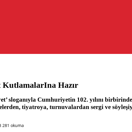
 KutlamalarIna Hazır
 sloganıyla Cumhuriyetin 102. yılını birbirinden
elerden, tiyatroya, turnuvalardan sergi ve söyleş
8
281 okuma