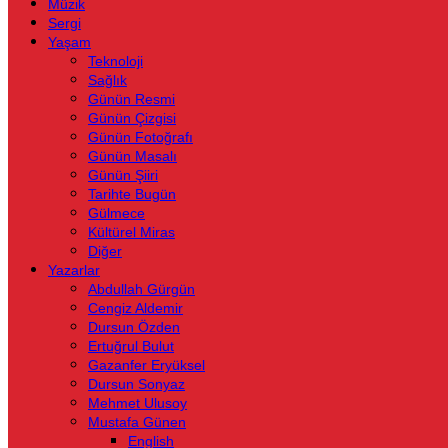
Müzik
Sergi
Yaşam
Teknoloji
Sağlık
Günün Resmi
Günün Çizgisi
Günün Fotoğrafı
Günün Masalı
Günün Şiiri
Tarihte Bugün
Gülmece
Kültürel Miras
Diğer
Yazarlar
Abdullah Gürgün
Cengiz Aldemir
Dursun Özden
Ertuğrul Bulut
Gazanfer Eryüksel
Dursun Sonyaz
Mehmet Ulusoy
Mustafa Günen
English