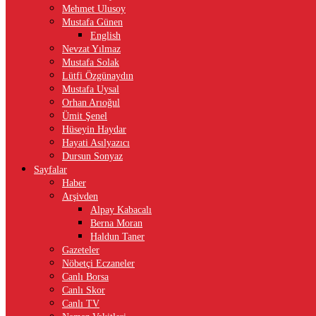
Mehmet Ulusoy
Mustafa Günen
English
Nevzat Yılmaz
Mustafa Solak
Lütfi Özgünaydın
Mustafa Uysal
Orhan Arıoğul
Ümit Şenel
Hüseyin Haydar
Hayati Asılyazıcı
Dursun Sonyaz
Sayfalar
Haber
Arşivden
Alpay Kabacalı
Berna Moran
Haldun Taner
Gazeteler
Nöbetçi Eczaneler
Canlı Borsa
Canlı Skor
Canlı TV