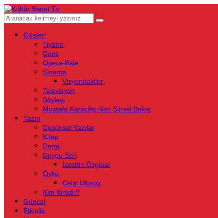
Gösteri
Tiyatro
Dans
Opera-Bale
Sinema
Vizyondakiler
Televizyon
Söyleşi
Mustafa Karaçiftçi’den Şiirsel Bakış
Yazın
Düşünsel Yazılar
Kitap
Dergi
Duygu Seli
İzzettin Özgibar
Öykü
Celal Ulusoy
Kim Kimdir?
Güncel
Etkinlik