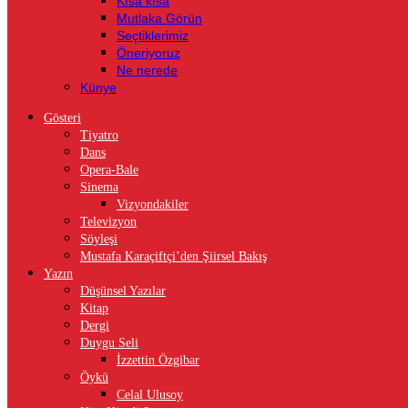
Kısa kısa
Mutlaka Görün
Seçtiklerimiz
Öneriyoruz
Ne nerede
Künye
Gösteri
Tiyatro
Dans
Opera-Bale
Sinema
Vizyondakiler
Televizyon
Söyleşi
Mustafa Karaçiftçi’den Şiirsel Bakış
Yazın
Düşünsel Yazılar
Kitap
Dergi
Duygu Seli
İzzettin Özgibar
Öykü
Celal Ulusoy