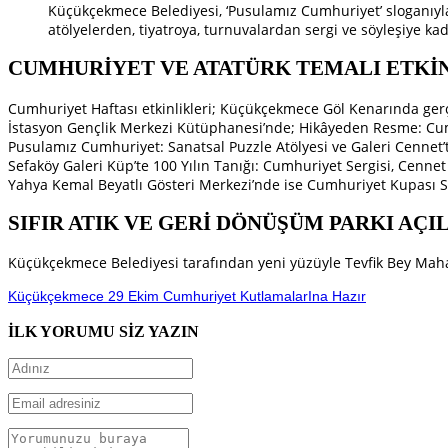
Küçükçekmece Belediyesi, ‘Pusulamız Cumhuriyet’ sloganıyla C
atölyelerden, tiyatroya, turnuvalardan sergi ve söyleşiye kad
CUMHURİYET VE ATATÜRK TEMALI ETKİ
Cumhuriyet Haftası etkinlikleri; Küçükçekmece Göl Kenarında ger
İstasyon Gençlik Merkezi Kütüphanesi’nde; Hikâyeden Resme: Cum
Pusulamız Cumhuriyet: Sanatsal Puzzle Atölyesi ve Galeri Cennet’t
Sefaköy Galeri Küp’te 100 Yılın Tanığı: Cumhuriyet Sergisi, Cenn
Yahya Kemal Beyatlı Gösteri Merkezi’nde ise Cumhuriyet Kupası Sa
SIFIR ATIK VE GERİ DÖNÜŞÜM PARKI AÇI
Küçükçekmece Belediyesi tarafından yeni yüzüyle Tevfik Bey Mahall
Küçükçekmece 29 Ekim Cumhuriyet KutlamalarIna Hazır
İLK YORUMU SİZ YAZIN