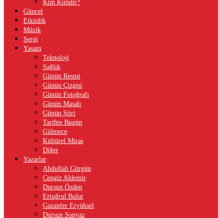
Kim Kimdir?
Güncel
Etkinlik
Müzik
Sergi
Yaşam
Teknoloji
Sağlık
Günün Resmi
Günün Çizgisi
Günün Fotoğrafı
Günün Masalı
Günün Şiiri
Tarihte Bugün
Gülmece
Kültürel Miras
Diğer
Yazarlar
Abdullah Gürgün
Cengiz Aldemir
Dursun Özden
Ertuğrul Bulut
Gazanfer Eryüksel
Dursun Sonyaz