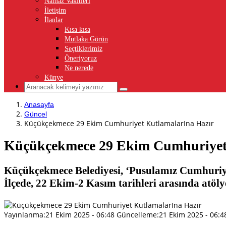
Namaz Vakitleri
İletişim
İlanlar
Kısa kısa
Mutlaka Görün
Seçtiklerimiz
Öneriyoruz
Ne nerede
Künye
Anasayfa
Güncel
Küçükçekmece 29 Ekim Cumhuriyet KutlamalarIna Hazır
Küçükçekmece 29 Ekim Cumhuriyet
Küçükçekmece Belediyesi, ‘Pusulamız Cumhuriyet’
İlçede, 22 Ekim-2 Kasım tarihleri arasında atöly
Yayınlanma:
21 Ekim 2025 - 06:48
Güncelleme:
21 Ekim 2025 - 06:4