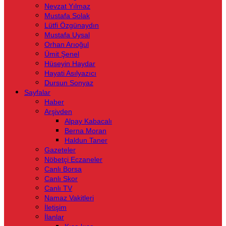
Nevzat Yılmaz
Mustafa Solak
Lütfi Özgünaydın
Mustafa Uysal
Orhan Arıoğul
Ümit Şenel
Hüseyin Haydar
Hayati Asılyazıcı
Dursun Sonyaz
Sayfalar
Haber
Arşivden
Alpay Kabacalı
Berna Moran
Haldun Taner
Gazeteler
Nöbetçi Eczaneler
Canlı Borsa
Canlı Skor
Canlı TV
Namaz Vakitleri
İletişim
İlanlar