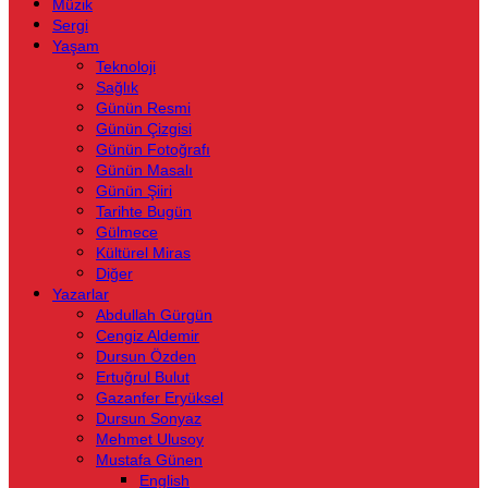
Müzik
Sergi
Yaşam
Teknoloji
Sağlık
Günün Resmi
Günün Çizgisi
Günün Fotoğrafı
Günün Masalı
Günün Şiiri
Tarihte Bugün
Gülmece
Kültürel Miras
Diğer
Yazarlar
Abdullah Gürgün
Cengiz Aldemir
Dursun Özden
Ertuğrul Bulut
Gazanfer Eryüksel
Dursun Sonyaz
Mehmet Ulusoy
Mustafa Günen
English