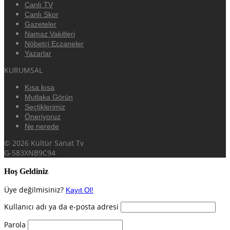
Canlı TV
Canlı Skor
Gazeteler
Namaz Vakitleri
Nöbetçi Eczaneler
Yazarlar
KURUMSAL
Kısa kısa
Mutlaka Görün
Seçtiklerimiz
Öneriyoruz
Ne nerede
© 2026 Kültür Sanat Tv
G-583XNB9C94
Hoş Geldiniz
Üye değilmisiniz?
Kayıt Ol!
Kullanıcı adı ya da e-posta adresi
Parola