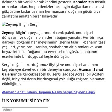
dokunan bir varlık olarak kendini gösterir.
Karadeniz
’in mistik
ormanlarından, hırçın denizlerine, engin dağlardan masmavi
gökyüzüne kadar uzanan her manzara, doğanın gücünü ve
zarafetini anlatan birer hikayedir.
Zeynep Bilgin
’in peyzajlarındaki renk paleti, onun içsel
dünyasını ve doğa ile olan derin bağını yansıtır. Her bir fırça
darbesi, doğanın her mevsiminin izlerini taşır: İlkbaharın taze
yeşilleri, yazın canlı sarıları, sonbaharın altın tonları ve kışın
beyaz örtüsü… Doğanın bu evrensel döngüsü, sanatçının
eserlerinde bir duygusal keşfe dönüşür.
Sergi, doğa ile kurduğumuz ilişkiyi ve onun içsel anlamını
keşfetmeye davet eden bir deneyim sunuyor.
Ataman Sanat
Galerisi
‘nde gerçekleşecek bu sergi, sadece görsel bir gösteri
değil, izleyiciyi derin bir duygusal yolculuğa çağıran bir sanat
etkinliğidir.
Ataman Sanat Galerisi
Doğanın Resmi sergisi
Zeynep Bilgin
İLK YORUMU SİZ YAZIN