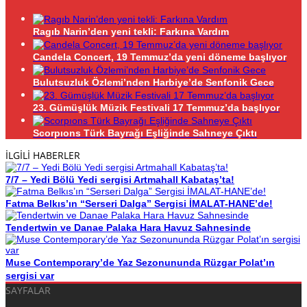
Ragıb Narin’den yeni tekli: Farkına Vardım
Candela Concert, 19 Temmuz’da yeni döneme başlıyor
Bulutsuzluk Özlemi’nden Harbiye’de Senfonik Gece
23. Gümüşlük Müzik Festivali 17 Temmuz’da başlıyor
Scorpıons Türk Bayrağı Eşliğinde Sahneye Çıktı
İLGİLİ HABERLER
7/7 – Yedi Bölü Yedi sergisi Artmahall Kabataş’ta!
Fatma Belkıs’ın “Serseri Dalga” Sergisi İMALAT-HANE’de!
Tendertwin ve Danae Palaka Hara Havuz Sahnesinde
Muse Contemporary’de Yaz Sezonununda Rüzgar Polat’ın
sergisi var
SAYFALAR