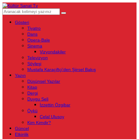
Gösteri
Tiyatro
Dans
Opera-Bale
Sinema
Vizyondakiler
Televizyon
Söyleşi
Mustafa Karaçiftçi’den Şiirsel Bakış
Yazın
Düşünsel Yazılar
Kitap
Dergi
Duygu Seli
İzzettin Özgibar
Öykü
Celal Ulusoy
Kim Kimdir?
Güncel
Etkinlik