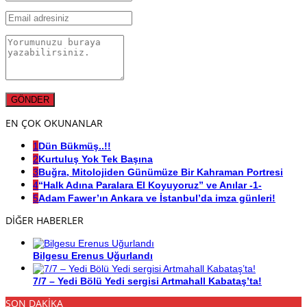
EN ÇOK OKUNANLAR
1
Dün Bükmüş..!!
2
Kurtuluş Yok Tek Başına
3
Buğra, Mitolojiden Günümüze Bir Kahraman Portresi
4
“Halk Adına Paralara El Koyuyoruz” ve Anılar -1-
5
Adam Fawer’ın Ankara ve İstanbul’da imza günleri!
DİĞER HABERLER
Bilgesu Erenus Uğurlandı
7/7 – Yedi Bölü Yedi sergisi Artmahall Kabataş’ta!
SON DAKİKA