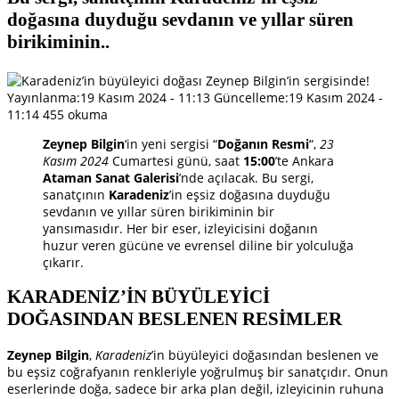
doğasına duyduğu sevdanın ve yıllar süren
birikiminin..
Yayınlanma:
19 Kasım 2024 - 11:13
Güncelleme:
19 Kasım 2024 -
11:14
455 okuma
Zeynep Bilgin
‘in yeni sergisi “
Doğanın Resmi
“,
23
Kasım 2024
Cumartesi günü, saat
15:00
’te Ankara
Ataman Sanat Galerisi
’nde açılacak. Bu sergi,
sanatçının
Karadeniz
’in eşsiz doğasına duyduğu
sevdanın ve yıllar süren birikiminin bir
yansımasıdır. Her bir eser, izleyicisini doğanın
huzur veren gücüne ve evrensel diline bir yolculuğa
çıkarır.
KARADENİZ’İN BÜYÜLEYİCİ
DOĞASINDAN BESLENEN RESİMLER
Zeynep Bilgin
,
Karadeniz
’in büyüleyici doğasından beslenen ve
bu eşsiz coğrafyanın renkleriyle yoğrulmuş bir sanatçıdır. Onun
eserlerinde doğa, sadece bir arka plan değil, izleyicinin ruhuna