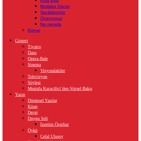
Kısa kısa
Mutlaka Görün
Seçtiklerimiz
Öneriyoruz
Ne nerede
Künye
Gösteri
Tiyatro
Dans
Opera-Bale
Sinema
Vizyondakiler
Televizyon
Söyleşi
Mustafa Karaçiftçi’den Şiirsel Bakış
Yazın
Düşünsel Yazılar
Kitap
Dergi
Duygu Seli
İzzettin Özgibar
Öykü
Celal Ulusoy