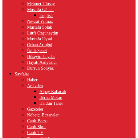
Mehmet Ulusoy
Mustafa Günen
English
Nevzat Yılmaz
Mustafa Solak
Lütfi Özgünaydın
Mustafa Uysal
Orhan Arıoğul
Ümit Şenel
Hüseyin Haydar
Hayati Asılyazıcı
Dursun Sonyaz
Sayfalar
Haber
Arşivden
Alpay Kabacalı
Berna Moran
Haldun Taner
Gazeteler
Nöbetçi Eczaneler
Canlı Borsa
Canlı Skor
Canlı TV