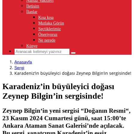
Namaz Vakitleri
İletişim
İlanlar
Kısa kısa
Mutlaka Görün
Seçtiklerimiz
Öneriyoruz
Ne nerede
Künye
Anasayfa
Sergi
Karadeniz’in büyüleyici doğası Zeynep Bilgin’in sergisinde!
Karadeniz’in büyüleyici doğası
Zeynep Bilgin’in sergisinde!
Zeynep Bilgin‘in yeni sergisi “Doğanın Resmi“,
23 Kasım 2024 Cumartesi günü, saat 15:00’te
Ankara Ataman Sanat Galerisi’nde açılacak.
Bu sergi, sanatçının Karadeniz’in eşsiz