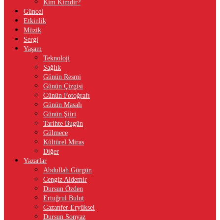
Kim Kimdir?
Güncel
Etkinlik
Müzik
Sergi
Yaşam
Teknoloji
Sağlık
Günün Resmi
Günün Çizgisi
Günün Fotoğrafı
Günün Masalı
Günün Şiiri
Tarihte Bugün
Gülmece
Kültürel Miras
Diğer
Yazarlar
Abdullah Gürgün
Cengiz Aldemir
Dursun Özden
Ertuğrul Bulut
Gazanfer Eryüksel
Dursun Sonyaz