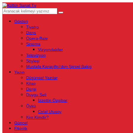
Gösteri
Tiyatro
Dans
Opera-Bale
Sinema
Vizyondakiler
Televizyon
Söyleşi
Mustafa Karaçiftçi’den Şiirsel Bakış
Yazın
Düşünsel Yazılar
Kitap
Dergi
Duygu Seli
İzzettin Özgibar
Öykü
Celal Ulusoy
Kim Kimdir?
Güncel
Etkinlik