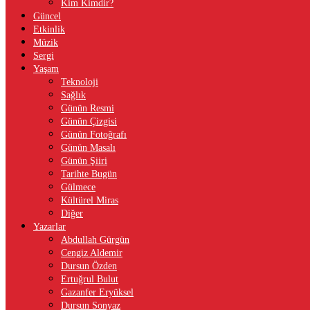
Kim Kimdir?
Güncel
Etkinlik
Müzik
Sergi
Yaşam
Teknoloji
Sağlık
Günün Resmi
Günün Çizgisi
Günün Fotoğrafı
Günün Masalı
Günün Şiiri
Tarihte Bugün
Gülmece
Kültürel Miras
Diğer
Yazarlar
Abdullah Gürgün
Cengiz Aldemir
Dursun Özden
Ertuğrul Bulut
Gazanfer Eryüksel
Dursun Sonyaz