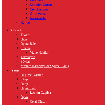
Kısa kısa
Mutlaka Görün
Seçtiklerimiz
Öneriyoruz
Ne nerede
Künye
Gösteri
Tiyatro
Dans
Opera-Bale
Sinema
Vizyondakiler
Televizyon
Söyleşi
Mustafa Karaçiftçi’den Şiirsel Bakış
Yazın
Düşünsel Yazılar
Kitap
Dergi
Duygu Seli
İzzettin Özgibar
Öykü
Celal Ulusoy