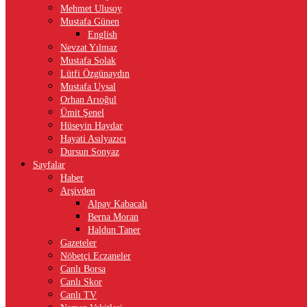
Mehmet Ulusoy
Mustafa Günen
English
Nevzat Yılmaz
Mustafa Solak
Lütfi Özgünaydın
Mustafa Uysal
Orhan Arıoğul
Ümit Şenel
Hüseyin Haydar
Hayati Asılyazıcı
Dursun Sonyaz
Sayfalar
Haber
Arşivden
Alpay Kabacalı
Berna Moran
Haldun Taner
Gazeteler
Nöbetçi Eczaneler
Canlı Borsa
Canlı Skor
Canlı TV