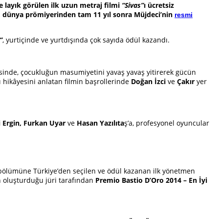
e layık görülen ilk uzun metraj filmi
“Sivas”
ı ücretsiz
, dünya prömiyerinden tam 11 yıl sonra Müjdeci’nin
resmi
”
, yurtiçinde ve yurtdışında çok sayıda ödül kazandı.
gesinde, çocukluğun masumiyetini yavaş yavaş yitirerek gücün
 hikâyesini anlatan filmin başrollerinde
Doğan İzci
ve
Çakır
yer
 Ergin, Furkan
Uyar
ve
Hasan Yazılıta
ş’a, profesyonel oyuncular
ma bölümüne Türkiye’den seçilen ve ödül kazanan ilk yönetmen
n oluşturduğu jüri tarafından
Premio Bastio D’Oro 2014 – En İyi