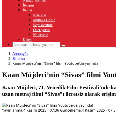
Namaz Vakitleri
İletişim
İlanlar
Kısa kısa
Mutlaka Görün
Seçtiklerimiz
Öneriyoruz
Ne nerede
Künye
Anasayfa
Sinema
Kaan Müjdeci’nin “Sivas” filmi Youtube’da yayında!
Kaan Müjdeci’nin “Sivas” filmi You
Kaan Müjdeci, 71. Venedik Film Festivali’nde ka
uzun metraj filmi “Sivas”ı ücretsiz olarak erişime
Yayınlanma:
4 Kasım 2025 - 07:36
Güncelleme:
4 Kasım 2025 - 07:3