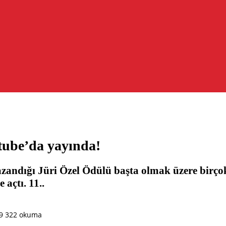
tube’da yayında!
zandığı Jüri Özel Ödülü başta olmak üzere birçok 
 açtı. 11..
9
322 okuma