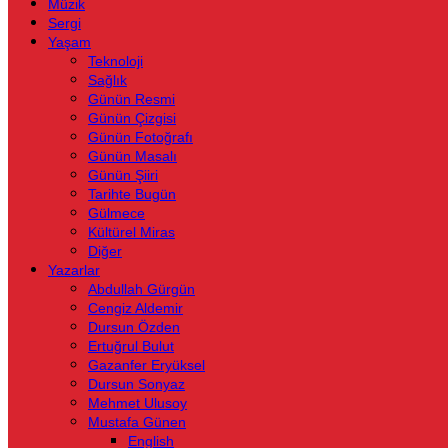
Müzik
Sergi
Yaşam
Teknoloji
Sağlık
Günün Resmi
Günün Çizgisi
Günün Fotoğrafı
Günün Masalı
Günün Şiiri
Tarihte Bugün
Gülmece
Kültürel Miras
Diğer
Yazarlar
Abdullah Gürgün
Cengiz Aldemir
Dursun Özden
Ertuğrul Bulut
Gazanfer Eryüksel
Dursun Sonyaz
Mehmet Ulusoy
Mustafa Günen
English