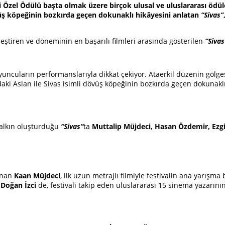
i Özel Ödülü başta olmak üzere birçok ulusal ve uluslararası ödül
övüş köpeğinin bozkırda geçen dokunaklı hikâyesini anlatan
“Sivas”
eştiren ve döneminin en başarılı filmleri arasında gösterilen
“Sivas
oyuncuların performanslarıyla dikkat çekiyor. Ataerkil düzenin göl
aki Aslan ile Sivas isimli dövüş köpeğinin bozkırda geçen dokunaklı
alkın oluşturduğu
“Sivas”
ta
Muttalip Müjdeci, Hasan Özdemir, Ezgi
anan
Kaan Müjdeci
, ilk uzun metrajlı filmiyle festivalin ana yarış
u
Doğan İzci
de, festivali takip eden uluslararası 15 sinema yazarını