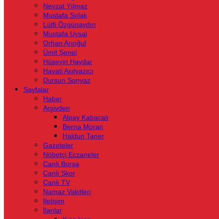
Nevzat Yılmaz
Mustafa Solak
Lütfi Özgünaydın
Mustafa Uysal
Orhan Arıoğul
Ümit Şenel
Hüseyin Haydar
Hayati Asılyazıcı
Dursun Sonyaz
Sayfalar
Haber
Arşivden
Alpay Kabacalı
Berna Moran
Haldun Taner
Gazeteler
Nöbetçi Eczaneler
Canlı Borsa
Canlı Skor
Canlı TV
Namaz Vakitleri
İletişim
İlanlar