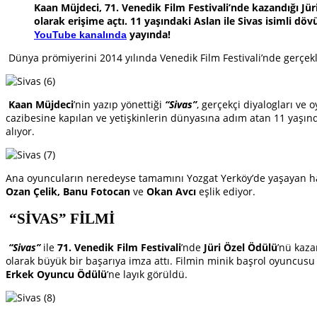
Kaan Müjdeci, 71. Venedik Film Festivali’nde kazandığı Jür
olarak erişime açtı. 11 yaşındaki Aslan ile Sivas isimli d
yayında!
YouTube kanalında
Dünya prömiyerini 2014 yılında Venedik Film Festivali’nde gerçekl
Kaan Müjdeci
’nin yazıp yönettiği
“Sivas”
,
gerçekçi diyalogları ve 
cazibesine kapılan ve yetişkinlerin dünyasına adım atan 11 yaşınd
alıyor.
Ana oyuncuların neredeyse tamamını Yozgat Yerköy’de yaşayan h
Ozan Çelik, Banu Fotocan
ve
Okan Avcı
eşlik ediyor.
“SİVAS” FİLMİ
“Sivas”
ile
71. Venedik Film Festivali
’nde
Jüri Özel Ödülü
’nü kaz
olarak büyük bir başarıya imza attı. Filmin minik başrol oyuncus
Erkek Oyuncu Ödülü
’ne layık görüldü.