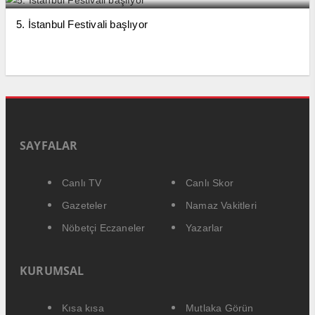
5. İstanbul Festivali başlıyor
SAYFALAR
Canlı TV
Canlı Skor
Gazeteler
Namaz Vakitleri
Nöbetçi Eczaneler
Yazarlar
KURUMSAL
Kısa kısa
Mutlaka Görün