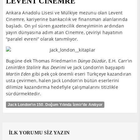
LEVENT CİNEMRE
Ankara Anadolu Lisesi ve Mülkiye mezunu olan Levent
Cinemre, kariyerine bankacılık ve finansman alanlarında
başladı. On yıl süren gazetecilik deneyiminin ardından
yayın dünyasına adım atan Cinemre, çeviriyi hayatının
“paralel evreni” olarak tanımlıyor.
Bugüne dek Thomas Friedman’ın
Dünya Düzdür
, E.H. Carr’ın
Lenin’den Stalin’e Rus Devrimi
ve Jack London’ın başyapıtı
Martin Eden
gibi pek çok önemli eseri Türkçeye kazandıran
usta çevirmen, halen Jack London’ın bütün eserlerini
dilimize kazandırma hedefiyle çalışmalarını titizlikle
sürdürmektedir.
Jack London’ın 150. Doğum Yılında İzmir’de Anılıyor
İLK YORUMU SİZ YAZIN