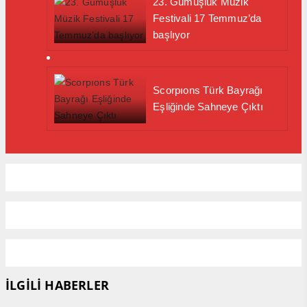
23. Gümüşlük Müzik
Festivali 17 Temmuz’da
başlıyor
Scorpıons Türk Bayrağı
Eşliğinde Sahneye Çıktı
İLGİLİ HABERLER