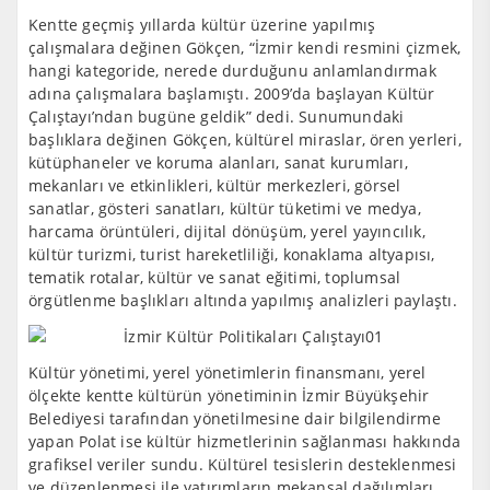
Kentte geçmiş yıllarda kültür üzerine yapılmış
çalışmalara değinen Gökçen, “İzmir kendi resmini çizmek,
hangi kategoride, nerede durduğunu anlamlandırmak
adına çalışmalara başlamıştı. 2009’da başlayan Kültür
Çalıştayı’ndan bugüne geldik” dedi. Sunumundaki
başlıklara değinen Gökçen, kültürel miraslar, ören yerleri,
kütüphaneler ve koruma alanları, sanat kurumları,
mekanları ve etkinlikleri, kültür merkezleri, görsel
sanatlar, gösteri sanatları, kültür tüketimi ve medya,
harcama örüntüleri, dijital dönüşüm, yerel yayıncılık,
kültür turizmi, turist hareketliliği, konaklama altyapısı,
tematik rotalar, kültür ve sanat eğitimi, toplumsal
örgütlenme başlıkları altında yapılmış analizleri paylaştı.
Kültür yönetimi, yerel yönetimlerin finansmanı, yerel
ölçekte kentte kültürün yönetiminin İzmir Büyükşehir
Belediyesi tarafından yönetilmesine dair bilgilendirme
yapan Polat ise kültür hizmetlerinin sağlanması hakkında
grafiksel veriler sundu. Kültürel tesislerin desteklenmesi
ve düzenlenmesi ile yatırımların mekansal dağılımları