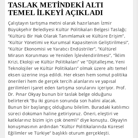
TASLAK METİNDEKİ ALTI
TEMEL İLKEYİ AÇIKLADI
Çalıştayın tartışma metni olarak hazırlanan İzmir
Büyükşehir Belediyesi Kültür Politikaları Belgesi Taslağı;
“Kültürü Bir Hak Olarak Tanımlamak ve Kültüre Erişim”,
“Kültür Yönetimi ve Kurumsal Kapasitenin Geliştirilmesi”,
“Kültür Ekonomisi ve Yaratıcı Endüstriler”, “Kültürel
Mirasın Korunması ve Yeniden İşlevlendirilmesi”, “İklim
Krizi, Ekoloji ve Kültür Politikaları” ve “Dijitalleşme, Yeni
Teknolojiler ve Kültür Politikaları” olmak üzere altı temel
eksen üzerine inşa edildi. Her eksen hem somut politika
önerileri hem de gerçek tercih alanlarını ve yapısal
gerilimleri işaret eden tartışma sorularını içeriyor. Prof.
Dr. Pınar Okyay bunun bir taslak belge olduğunu
belirterek “Bu iki günün sonunda son halini alacak.
Bunun bir başlangıç olduğunu bilelim. Buradaki katılımcı
süreci doküman haline getiriyoruz. Öneri, eleştiri ve
katkılarınız bizim için çok önemli” diye konuştu. Okyay’ın
konuşmasının ardından “Kültür Politikalarında Küresel
Eğilimler ve Türkiye” başlıklı oturum gerçekleşti.