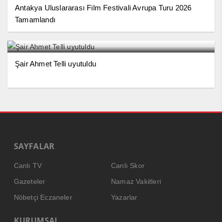
Antakya Uluslararası Film Festivali Avrupa Turu 2026
Tamamlandı
Şair Ahmet Telli uyutuldu
SAYFALAR
Canlı TV
Canlı Skor
Gazeteler
Namaz Vakitleri
Nöbetçi Eczaneler
Yazarlar
KURUMSAL