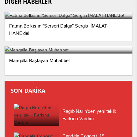
DİĞER HABERLER
Fatma Belkıs’ın “Serseri Dalga” Sergisi İMALAT-
HANE’de!
Mangalla Başlayan Muhabbet
SON DAKİKA
Ragıb Narin’den yeni tekli:
Farkına Vardım
Candela Concert, 19