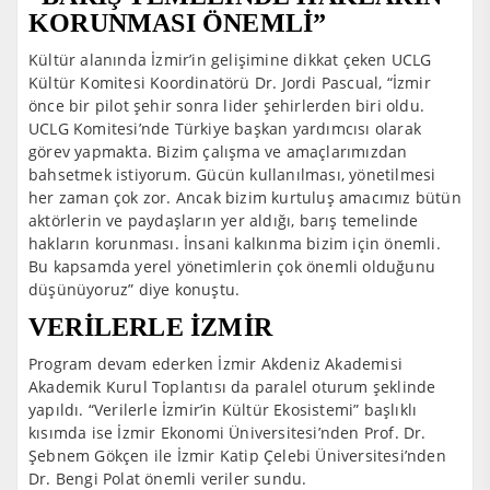
KORUNMASI ÖNEMLİ”
Kültür alanında İzmir’in gelişimine dikkat çeken UCLG
Kültür Komitesi Koordinatörü Dr. Jordi Pascual, “İzmir
önce bir pilot şehir sonra lider şehirlerden biri oldu.
UCLG Komitesi’nde Türkiye başkan yardımcısı olarak
görev yapmakta. Bizim çalışma ve amaçlarımızdan
bahsetmek istiyorum. Gücün kullanılması, yönetilmesi
her zaman çok zor. Ancak bizim kurtuluş amacımız bütün
aktörlerin ve paydaşların yer aldığı, barış temelinde
hakların korunması. İnsani kalkınma bizim için önemli.
Bu kapsamda yerel yönetimlerin çok önemli olduğunu
düşünüyoruz” diye konuştu.
VERİLERLE İZMİR
Program devam ederken İzmir Akdeniz Akademisi
Akademik Kurul Toplantısı da paralel oturum şeklinde
yapıldı. “Verilerle İzmir’in Kültür Ekosistemi” başlıklı
kısımda ise İzmir Ekonomi Üniversitesi’nden Prof. Dr.
Şebnem Gökçen ile İzmir Katip Çelebi Üniversitesi’nden
Dr. Bengi Polat önemli veriler sundu.