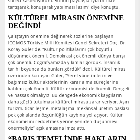
süreci kastediyorum. Bunun paydaşlarıyla birlikte
tartışarak, konuşarak yapılması lazım” diye konuştu.
KÜLTÜREL MİRASIN ÖNEMİNE
DEĞİNDİ
Çalıştayın önemine değinerek sözlerine başlayan
ICOMOS Türkiye Milli Komitesi Genel Sekreteri Doç. Dr.
Koray Güler de, “Kültür politikalarını çok boyutlu
düşünmek önemli. Demokrasi çok önemli dünya barışı
çok önemli. Coğrafyamızda yıkımlar gördük. İnsanlık
tarihi boyunca da bunları gördük” dedi. Kültürel miras
üzerinden konuşan Güler, “Yerel yönetimlerin ve
bağımsız kültür aktörlerinin karar alma süreçlerine
katılımı çok önemli. Kültür ekonomisi de önemli. Dengeli
ve hassas olmalıyız. Bu dengede ekonomik kaygıların
daha güçlü tutulması kültürel mirasa zarar veriyor. Aşırı
turizm, ticarileşme, metalaşma, mekânsal üretim baskısı
pek çok alanda özgünlüğün kaybına yol açıyor. Kültür
ekonomisini reddetmek yerine yeniden düşünmeyi
önermeliyiz” açıklamasına imza attı.
“BARIŞ TEMELİNDE HAKLARIN