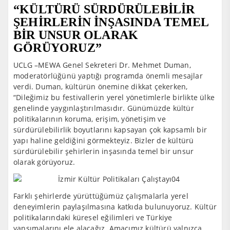
“KÜLTÜRÜ SÜRDÜRÜLEBİLİR
ŞEHİRLERİN İNŞASINDA TEMEL
BİR UNSUR OLARAK
GÖRÜYORUZ”
UCLG –MEWA Genel Sekreteri Dr. Mehmet Duman,
moderatörlüğünü yaptığı programda önemli mesajlar
verdi. Duman, kültürün önemine dikkat çekerken,
“Dileğimiz bu festivallerin yerel yönetimlerle birlikte ülke
genelinde yaygınlaştırılmasıdır. Günümüzde kültür
politikalarının koruma, erişim, yönetişim ve
sürdürülebilirlik boyutlarını kapsayan çok kapsamlı bir
yapı haline geldiğini görmekteyiz. Bizler de kültürü
sürdürülebilir şehirlerin inşasında temel bir unsur
olarak görüyoruz.
Farklı şehirlerde yürüttüğümüz çalışmalarla yerel
deneyimlerin paylaşılmasına katkıda bulunuyoruz. Kültür
politikalarındaki küresel eğilimleri ve Türkiye
yansımalarını ele alacağız. Amacımız kültürü yalnızca