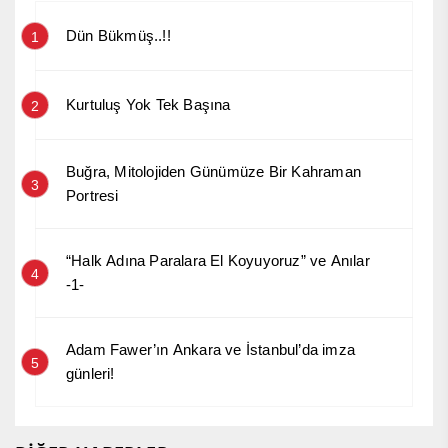
Dün Bükmüş..!!
1
Kurtuluş Yok Tek Başına
2
Buğra, Mitolojiden Günümüze Bir Kahraman
3
Portresi
“Halk Adına Paralara El Koyuyoruz” ve Anılar
4
-1-
Adam Fawer’ın Ankara ve İstanbul’da imza
5
günleri!