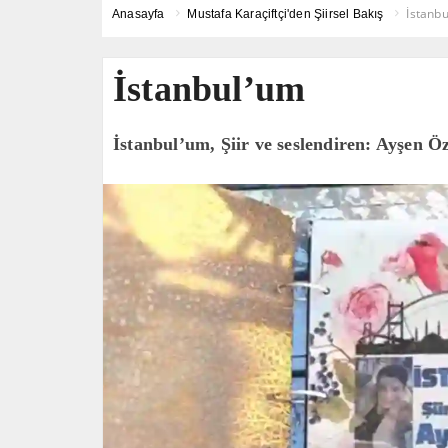
İstanb
Anasayfa
Mustafa Karaçiftçi'den Şiirsel Bakış
İstanbul’um
İstanbul’um, Şiir ve seslendiren: Ayşen Ö