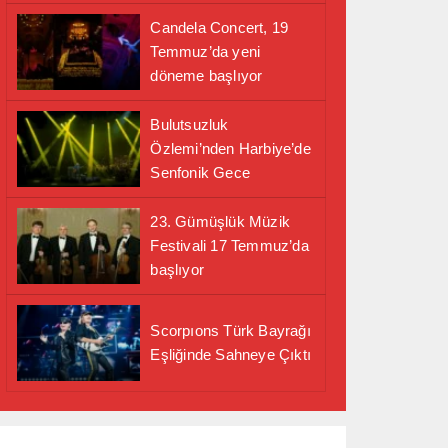
Candela Concert, 19
Temmuz’da yeni
döneme başlıyor
Bulutsuzluk
Özlemi’nden Harbiye’de
Senfonik Gece
23. Gümüşlük Müzik
Festivali 17 Temmuz’da
başlıyor
Scorpıons Türk Bayrağı
Eşliğinde Sahneye Çıktı