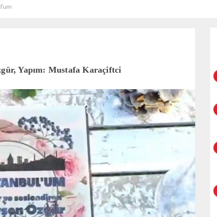
ul’um
zgür, Yapım: Mustafa Karaçiftci