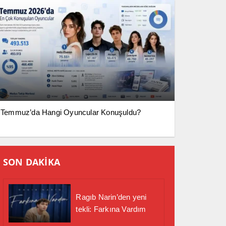
Temmuz’da Hangi Oyuncular Konuşuldu?
SON DAKİKA
Ragıb Narin’den yeni
tekli: Farkına Vardım