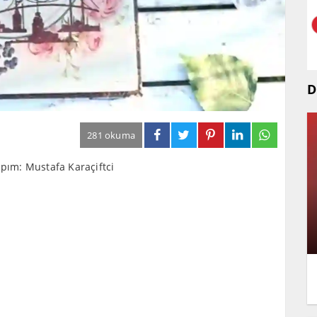
D
281 okuma
apım: Mustafa Karaçiftci