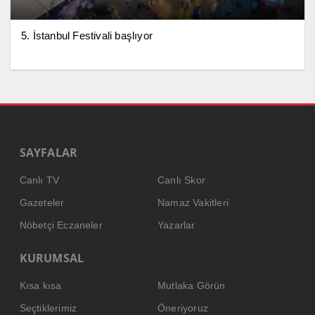
5. İstanbul Festivali başlıyor
SAYFALAR
Canlı TV
Canlı Skor
Gazeteler
Namaz Vakitleri
Nöbetçi Eczaneler
Yazarlar
KURUMSAL
Kısa kısa
Mutlaka Görün
Seçtiklerimiz
Öneriyoruz