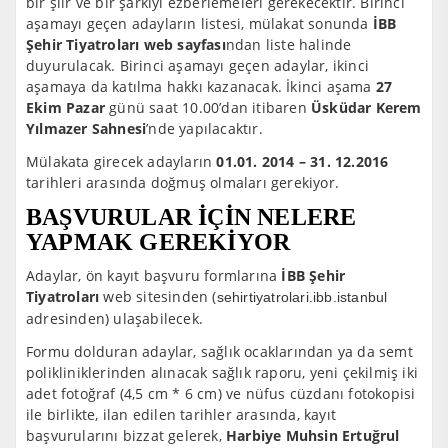
bir şiir ve bir şarkıyı ezberlemeleri gerekecektir. Birinci
aşamayı geçen adayların listesi, mülakat sonunda
İBB
Şehir Tiyatroları web sayfası
ndan liste halinde
duyurulacak. Birinci aşamayı geçen adaylar, ikinci
aşamaya da katılma hakkı kazanacak. İkinci aşama
27
Ekim Pazar
günü saat 10.00’dan itibaren
Üsküdar Kerem
Yılmazer Sahnesi
’nde yapılacaktır.
Mülakata girecek adayların
01.01. 2014 – 31. 12.2016
tarihleri arasında doğmuş olmaları gerekiyor
.
BAŞVURULAR İÇİN NELERE
YAPMAK GEREKİYOR
Adaylar, ön kayıt başvuru formlarına
İBB Şehir
Tiyatroları
web sitesinden (
sehirtiyatrolari.ibb.istanbul
adresinden) ulaşabilecek.
Formu dolduran adaylar, sağlık ocaklarından ya da semt
polikliniklerinden alınacak sağlık raporu, yeni çekilmiş iki
adet fotoğraf (4,5 cm * 6 cm) ve nüfus cüzdanı fotokopisi
ile birlikte, ilan edilen tarihler arasında, kayıt
başvurularını bizzat gelerek,
Harbiye Muhsin Ertuğrul