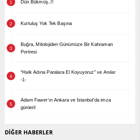
Dün Bükmüş..!!
1
Kurtuluş Yok Tek Başına
2
Buğra, Mitolojiden Günümüze Bir Kahraman
3
Portresi
“Halk Adına Paralara El Koyuyoruz” ve Anılar
4
-1-
Adam Fawer’ın Ankara ve İstanbul’da imza
5
günleri!
DİĞER HABERLER