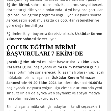
Eğitim Birimi
, sahne, dans, müzik, tasarım, sosyal beceri,
dramaturgi, diksiyon alanlarında iki yıl boyunca çocuklar
için özel bir eğitim programı uyguluyor. Başvuru sonrası
gerçekleştirilecek mülakatta da çocuklar yeteneklerine
göre değerlendiriliyor.
Eğitimler iki yıl boyunca ücretsiz olarak,
Üsküdar Kerem
Yılmazer Sahnesi
’de veriliyor.
ÇOCUK EĞİTİM BİRİMİ
BAŞVURULARI 7 EKİM’DE
Çocuk Eğitim Birimi
mülakat başvuruları
7 Ekim 2024
Pazartesi
günü başlayacak ve
14 Ekim Pazartesi
günü
mesai bitiminde sona erecek. İki aşamalı olarak yapılacak
mülakatın birinci aşaması
Üsküdar Kerem Yılmazer
Sahnesi
’nde
19-20 Ekim 2024
tarihlerinde, saat
10.00
’da
başlayacak. Başvuru yoğunluğu olması durumunda yeni
sınav tarihleri de ayrıca web sayfamız ve sosyal medya
hesaplarımızdan duyurulacak.
Birinci aşama mülakatı için adayların kendi seçecekleri