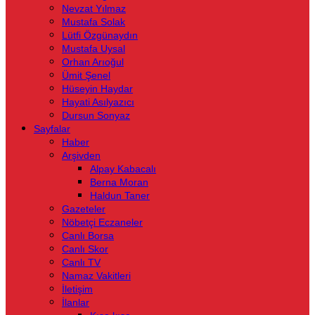
Nevzat Yılmaz
Mustafa Solak
Lütfi Özgünaydın
Mustafa Uysal
Orhan Arıoğul
Ümit Şenel
Hüseyin Haydar
Hayati Asılyazıcı
Dursun Sonyaz
Sayfalar
Haber
Arşivden
Alpay Kabacalı
Berna Moran
Haldun Taner
Gazeteler
Nöbetçi Eczaneler
Canlı Borsa
Canlı Skor
Canlı TV
Namaz Vakitleri
İletişim
İlanlar