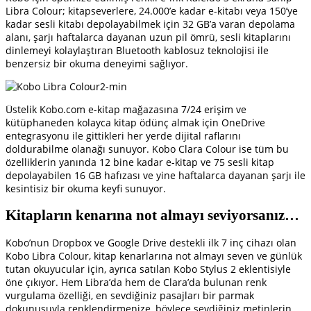
Libra Colour; kitapseverlere, 24.000’e kadar e-kitabı veya 150’ye
kadar sesli kitabı depolayabilmek için 32 GB’a varan depolama
alanı, şarjı haftalarca dayanan uzun pil ömrü, sesli kitaplarını
dinlemeyi kolaylaştıran Bluetooth kablosuz teknolojisi ile
benzersiz bir okuma deneyimi sağlıyor.
Üstelik Kobo.com e-kitap mağazasına 7/24 erişim ve
kütüphaneden kolayca kitap ödünç almak için OneDrive
entegrasyonu ile gittikleri her yerde dijital raflarını
doldurabilme olanağı sunuyor. Kobo Clara Colour ise tüm bu
özelliklerin yanında 12 bine kadar e-kitap ve 75 sesli kitap
depolayabilen 16 GB hafızası ve yine haftalarca dayanan şarjı ile
kesintisiz bir okuma keyfi sunuyor.
Kitapların kenarına not almayı seviyorsanız…
Kobo’nun Dropbox ve Google Drive destekli ilk 7 inç cihazı olan
Kobo Libra Colour, kitap kenarlarına not almayı seven ve günlük
tutan okuyucular için, ayrıca satılan Kobo Stylus 2 eklentisiyle
öne çıkıyor. Hem Libra’da hem de Clara’da bulunan renk
vurgulama özelliği, en sevdiğiniz pasajları bir parmak
dokunuşuyla renklendirmenize, böylece sevdiğiniz metinlerin