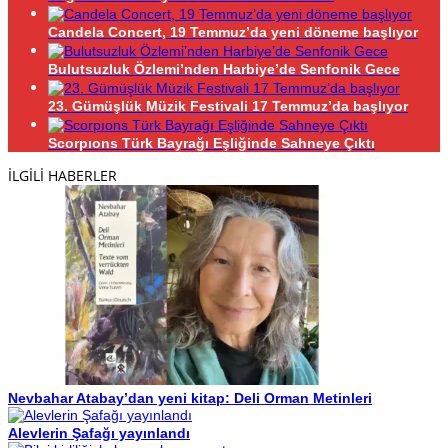
Candela Concert, 19 Temmuz’da yeni döneme başlıyor
Bulutsuzluk Özlemi’nden Harbiye’de Senfonik Gece
23. Gümüşlük Müzik Festivali 17 Temmuz’da başlıyor
Scorpıons Türk Bayrağı Eşliğinde Sahneye Çıktı
İLGİLİ HABERLER
Nevbahar Atabay’dan yeni kitap: Deli Orman Metinleri
Alevlerin Şafağı yayınlandı