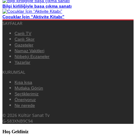
Bilgi kirliliğiyle başa çıkma sanatı
Çocuklar İçin “Aktivite Kitabı”
SAYFALAR
Canlı TV
Canlı Skor
Gazeteler
Namaz Vakitleri
Nöbetçi Eczaneler
Yazarlar
KURUMSAL
Kısa kısa
Mutlaka Görün
Seçtiklerimiz
Öneriyoruz
Ne nerede
© 2026 Kültür Sanat Tv
G-583XNB9C94
Hoş Geldiniz