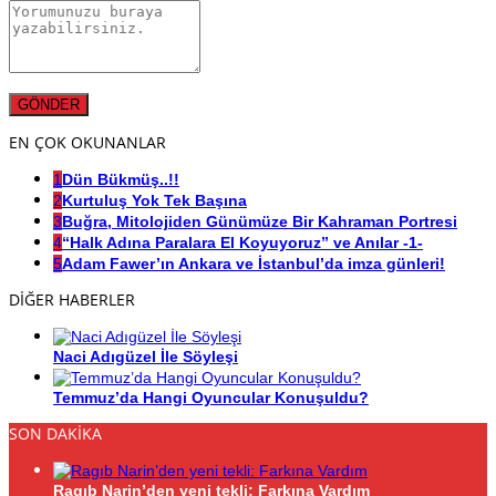
EN ÇOK OKUNANLAR
1
Dün Bükmüş..!!
2
Kurtuluş Yok Tek Başına
3
Buğra, Mitolojiden Günümüze Bir Kahraman Portresi
4
“Halk Adına Paralara El Koyuyoruz” ve Anılar -1-
5
Adam Fawer’ın Ankara ve İstanbul’da imza günleri!
DİĞER HABERLER
Naci Adıgüzel İle Söyleşi
Temmuz’da Hangi Oyuncular Konuşuldu?
SON DAKİKA
Ragıb Narin’den yeni tekli: Farkına Vardım