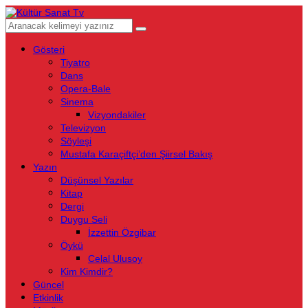
Gösteri
Tiyatro
Dans
Opera-Bale
Sinema
Vizyondakiler
Televizyon
Söyleşi
Mustafa Karaçiftçi’den Şiirsel Bakış
Yazın
Düşünsel Yazılar
Kitap
Dergi
Duygu Seli
İzzettin Özgibar
Öykü
Celal Ulusoy
Kim Kimdir?
Güncel
Etkinlik