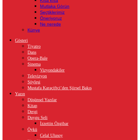
Kısa kısa
Mutlaka Görün
Seçtiklerimiz
Öneriyoruz
Ne nerede
Künye
Gösteri
Tiyatro
Dans
Opera-Bale
Sinema
Vizyondakiler
Televizyon
Söyleşi
Mustafa Karaçiftçi’den Şiirsel Bakış
Yazın
Düşünsel Yazılar
Kitap
Dergi
Duygu Seli
İzzettin Özgibar
Öykü
Celal Ulusoy