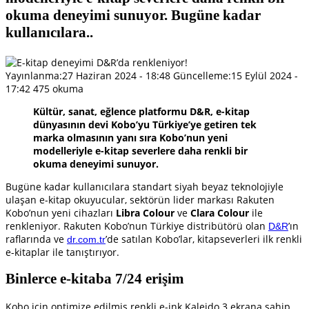
okuma deneyimi sunuyor. Bugüne kadar
kullanıcılara..
Yayınlanma:
27 Haziran 2024 - 18:48
Güncelleme:
15 Eylül 2024 -
17:42
475 okuma
Kültür, sanat, eğlence platformu D&R, e-kitap
dünyasının devi Kobo’yu Türkiye’ye getiren tek
marka olmasının yanı sıra Kobo’nun yeni
modelleriyle e-kitap severlere daha renkli bir
okuma deneyimi sunuyor.
Bugüne kadar kullanıcılara standart siyah beyaz teknolojiyle
ulaşan e-kitap okuyucular, sektörün lider markası Rakuten
Kobo’nun yeni cihazları
Libra Colour
ve
Clara Colour
ile
renkleniyor. Rakuten Kobo’nun Türkiye distribütörü olan
’ın
D&R
raflarında ve
’de satılan Kobo’lar, kitapseverleri ilk renkli
dr.com.tr
e-kitaplar ile tanıştırıyor.
Binlerce e-kitaba 7/24 erişim
Kobo için optimize edilmiş renkli e-ink Kaleido 3 ekrana sahip