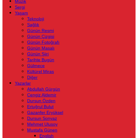
Müzik
Sergi
Yaşam
Teknoloji
Sağlık
Günün Resmi
Günün Çizgisi
Günün Fotoğrafı
Günün Masalı
Günün Şiiri
Tarihte Bugün
Gülmece
Kültürel Miras
Diğer
Yazarlar
Abdullah Gürgün
Cengiz Aldemir
Dursun Özden
Ertuğrul Bulut
Gazanfer Eryüksel
Dursun Sonyaz
Mehmet Ulusoy
Mustafa Günen
English