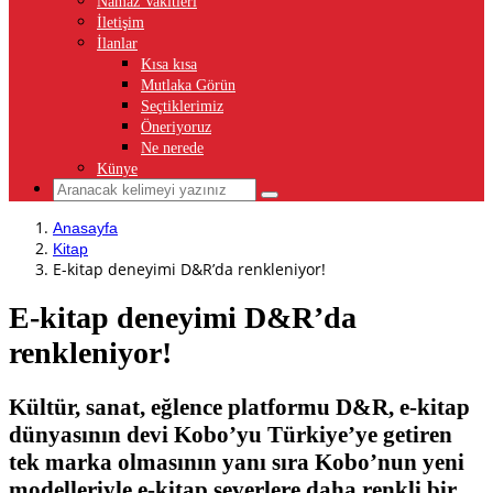
Namaz Vakitleri
İletişim
İlanlar
Kısa kısa
Mutlaka Görün
Seçtiklerimiz
Öneriyoruz
Ne nerede
Künye
Anasayfa
Kitap
E-kitap deneyimi D&R’da renkleniyor!
E-kitap deneyimi D&R’da
renkleniyor!
Kültür, sanat, eğlence platformu D&R, e-kitap
dünyasının devi Kobo’yu Türkiye’ye getiren
tek marka olmasının yanı sıra Kobo’nun yeni
modelleriyle e-kitap severlere daha renkli bir