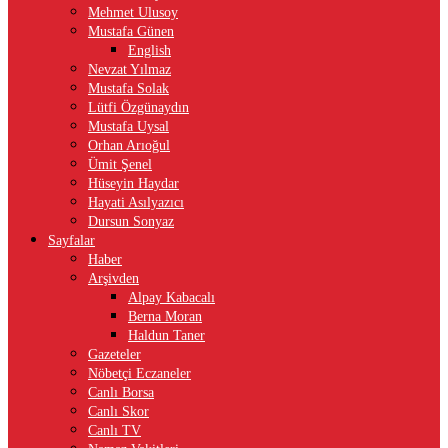
Mehmet Ulusoy
Mustafa Günen
English
Nevzat Yılmaz
Mustafa Solak
Lütfi Özgünaydın
Mustafa Uysal
Orhan Arıoğul
Ümit Şenel
Hüseyin Haydar
Hayati Asılyazıcı
Dursun Sonyaz
Sayfalar
Haber
Arşivden
Alpay Kabacalı
Berna Moran
Haldun Taner
Gazeteler
Nöbetçi Eczaneler
Canlı Borsa
Canlı Skor
Canlı TV