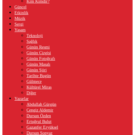
Kim Kimdir?
Güncel
Etkinlik
Müzik
Sergi
Yaşam
Teknoloji
Sağlık
Günün Resmi
Günün Çizgisi
Günün Fotoğrafı
Günün Masalı
Günün Şiiri
Tarihte Bugün
Gülmece
Kültürel Miras
Diğer
Yazarlar
Abdullah Gürgün
Cengiz Aldemir
Dursun Özden
Ertuğrul Bulut
Gazanfer Eryüksel
Dursun Sonyaz