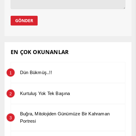
EN ÇOK OKUNANLAR
Dün Bükmüş..!!
1
Kurtuluş Yok Tek Başına
2
Buğra, Mitolojiden Günümüze Bir Kahraman
3
Portresi