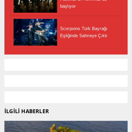
başlıyor
Scorpıons Türk Bayrağı
Eşliğinde Sahneye Çıktı
İLGİLİ HABERLER