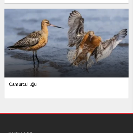
Çamurçulluğu