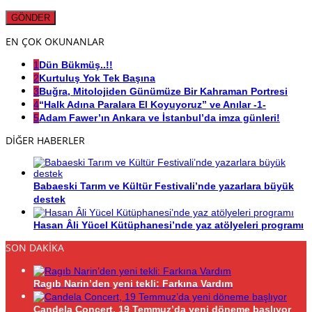
EN ÇOK OKUNANLAR
1
Dün Bükmüş..!!
2
Kurtuluş Yok Tek Başına
3
Buğra, Mitolojiden Günümüze Bir Kahraman Portresi
4
“Halk Adına Paralara El Koyuyoruz” ve Anılar -1-
5
Adam Fawer’ın Ankara ve İstanbul’da imza günleri!
DİĞER HABERLER
Babaeski Tarım ve Kültür Festivali’nde yazarlara büyük
destek
Hasan Âli Yücel Kütüphanesi’nde yaz atölyeleri programı
SON DAKİKA
Ragıb Narin’den yeni tekli: Farkına Vardım
Candela Concert, 19 Temmuz’da yeni döneme başlıyor