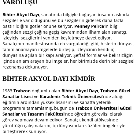
VAROLUŞU
Bihter Akyol Dayı
, sanatında bilgiyle boğuşan insanın aslında
sezgilerle var olduğunu ve bu sezgilerin giderek daha fazla
bastırıldığını gözler önüne seriyor.
Penney Peirce
’in bilgi
çağından sezgi çağına geçiş kavramından ilham alan sanatçı,
izleyiciyi sezgilerini yeniden keşfetmeye davet ediyor.
Sanatçının manifestosunda da vurguladığı gibi, hislerin dünyası,
tanımlanamayan imgelerle birleşip, izleyicinin kendi iç
dünyasına açılan bir kapı aralıyor. Şeffaf formlar ve belirsizliğin
içinde anlam arayan bu imgeler, her birimizde derin bir sezgisel
rezonansa dokunuyor.
BİHTER AKYOL DAYI KİMDİR
1983
Trabzon
doğumlu olan
Bihter Akyol Dayı
,
Trabzon Güzel
Sanatlar Lisesi
ve
Karadeniz Teknik Üniversitesi
’nde aldığı
eğitimin ardından yüksek lisansını ve sanatta yeterlik
programını tamamlamış, bugün de
Trabzon Üniversitesi Güzel
Sanatlar ve Tasarım Fakültesi
’nde öğretim görevlisi olarak
görev yapmaya devam ediyor. Sanatçı, kendi atölyesinde
yürüttüğü çalışmalarını, iç dünyasından süzülen imgeleriyle
birleştirerek sunuyor.