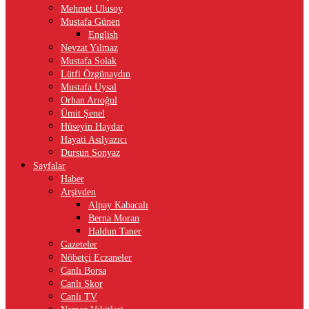
Mehmet Ulusoy
Mustafa Günen
English
Nevzat Yılmaz
Mustafa Solak
Lütfi Özgünaydın
Mustafa Uysal
Orhan Arıoğul
Ümit Şenel
Hüseyin Haydar
Hayati Asılyazıcı
Dursun Sonyaz
Sayfalar
Haber
Arşivden
Alpay Kabacalı
Berna Moran
Haldun Taner
Gazeteler
Nöbetçi Eczaneler
Canlı Borsa
Canlı Skor
Canlı TV