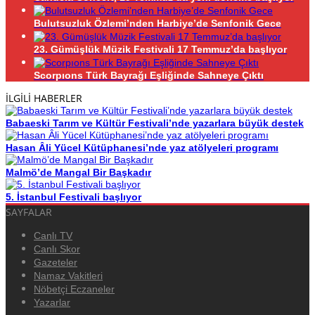
Bulutsuzluk Özlemi’nden Harbiye’de Senfonik Gece
23. Gümüşlük Müzik Festivali 17 Temmuz’da başlıyor
Scorpıons Türk Bayrağı Eşliğinde Sahneye Çıktı
İLGİLİ HABERLER
Babaeski Tarım ve Kültür Festivali’nde yazarlara büyük destek
Hasan Âli Yücel Kütüphanesi’nde yaz atölyeleri programı
Malmö’de Mangal Bir Başkadır
5. İstanbul Festivali başlıyor
SAYFALAR
Canlı TV
Canlı Skor
Gazeteler
Namaz Vakitleri
Nöbetçi Eczaneler
Yazarlar