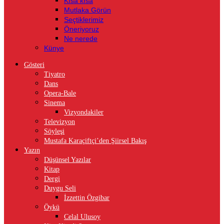
Kısa kısa
Mutlaka Görün
Seçtiklerimiz
Öneriyoruz
Ne nerede
Künye
Gösteri
Tiyatro
Dans
Opera-Bale
Sinema
Vizyondakiler
Televizyon
Söyleşi
Mustafa Karaçiftçi’den Şiirsel Bakış
Yazın
Düşünsel Yazılar
Kitap
Dergi
Duygu Seli
İzzettin Özgibar
Öykü
Celal Ulusoy