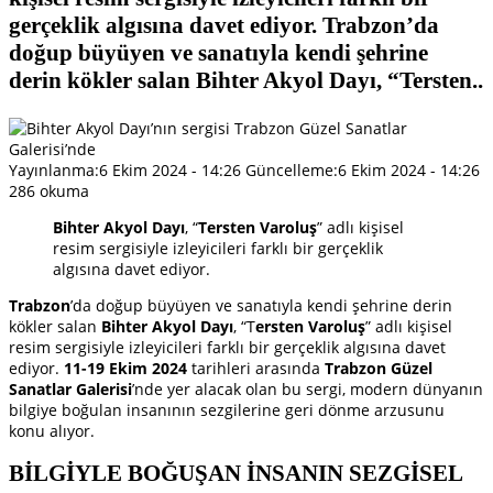
gerçeklik algısına davet ediyor. Trabzon’da
doğup büyüyen ve sanatıyla kendi şehrine
derin kökler salan Bihter Akyol Dayı, “Tersten..
Yayınlanma:
6 Ekim 2024 - 14:26
Güncelleme:
6 Ekim 2024 - 14:26
286 okuma
Bihter Akyol Dayı
, “
Tersten Varoluş
” adlı kişisel
resim sergisiyle izleyicileri farklı bir gerçeklik
algısına davet ediyor.
Trabzon
’da doğup büyüyen ve sanatıyla kendi şehrine derin
kökler salan
Bihter Akyol Dayı
, “T
ersten Varoluş
” adlı kişisel
resim sergisiyle izleyicileri farklı bir gerçeklik algısına davet
ediyor.
11-19 Ekim 2024
tarihleri arasında
Trabzon Güzel
Sanatlar Galerisi
’nde yer alacak olan bu sergi, modern dünyanın
bilgiye boğulan insanının sezgilerine geri dönme arzusunu
konu alıyor.
BİLGİYLE BOĞUŞAN İNSANIN SEZGİSEL