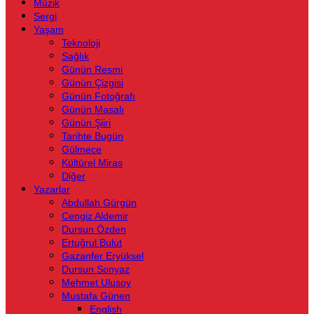
Müzik
Sergi
Yaşam
Teknoloji
Sağlık
Günün Resmi
Günün Çizgisi
Günün Fotoğrafı
Günün Masalı
Günün Şiiri
Tarihte Bugün
Gülmece
Kültürel Miras
Diğer
Yazarlar
Abdullah Gürgün
Cengiz Aldemir
Dursun Özden
Ertuğrul Bulut
Gazanfer Eryüksel
Dursun Sonyaz
Mehmet Ulusoy
Mustafa Günen
English