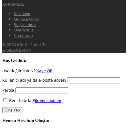
KURUMSAL
Kısa kısa
Mutlaka Görün
Seçtiklerimiz
Öneriyoruz
Ne nerede
© 2026 Kültür Sanat Tv
G-583XNB9C94
Hoş Geldiniz
Üye değilmisiniz?
Kayıt Ol!
Kullanıcı adı ya da e-posta adresi
Parola
Beni hatırla
Şifremi unuttum
Hemen Hesabını Oluştur