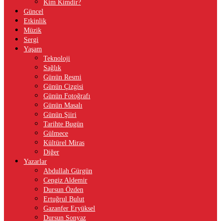
Kim Kimdir?
Güncel
Etkinlik
Müzik
Sergi
Yaşam
Teknoloji
Sağlık
Günün Resmi
Günün Çizgisi
Günün Fotoğrafı
Günün Masalı
Günün Şiiri
Tarihte Bugün
Gülmece
Kültürel Miras
Diğer
Yazarlar
Abdullah Gürgün
Cengiz Aldemir
Dursun Özden
Ertuğrul Bulut
Gazanfer Eryüksel
Dursun Sonyaz