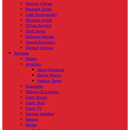
Nevzat Yılmaz
Mustafa Solak
Lütfi Özgünaydın
Mustafa Uysal
Orhan Arıoğul
Ümit Şenel
Hüseyin Haydar
Hayati Asılyazıcı
Dursun Sonyaz
Sayfalar
Haber
Arşivden
Alpay Kabacalı
Berna Moran
Haldun Taner
Gazeteler
Nöbetçi Eczaneler
Canlı Borsa
Canlı Skor
Canlı TV
Namaz Vakitleri
İletişim
İlanlar