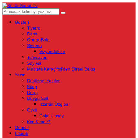
Gösteri
Tiyatro
Dans
Opera-Bale
Sinema
Vizyondakiler
Televizyon
Söyleşi
Mustafa Karaçiftçi’den Şiirsel Bakış
Yazın
Düşünsel Yazılar
Kitap
Dergi
Duygu Seli
İzzettin Özgibar
Öykü
Celal Ulusoy
Kim Kimdir?
Güncel
Etkinlik