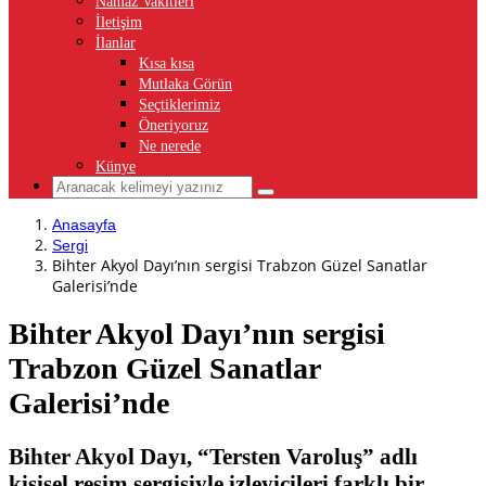
Namaz Vakitleri
İletişim
İlanlar
Kısa kısa
Mutlaka Görün
Seçtiklerimiz
Öneriyoruz
Ne nerede
Künye
Anasayfa
Sergi
Bihter Akyol Dayı’nın sergisi Trabzon Güzel Sanatlar
Galerisi’nde
Bihter Akyol Dayı’nın sergisi
Trabzon Güzel Sanatlar
Galerisi’nde
Bihter Akyol Dayı, “Tersten Varoluş” adlı
kişisel resim sergisiyle izleyicileri farklı bir