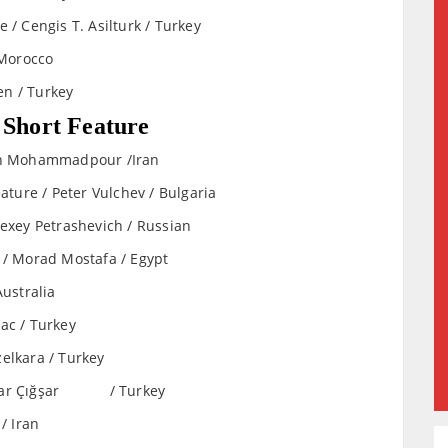
 / Cengis T. Asilturk / Turkey
 Morocco
en / Turkey
 Short Feature
rin Mohammadpour /Iran
eature / Peter Vulchev / Bulgaria
lexey Petrashevich / Russian
e / Morad Mostafa / Egypt
Australia
ac / Turkey
elkara / Turkey
e Uçar Çığşar / Turkey
/ Iran