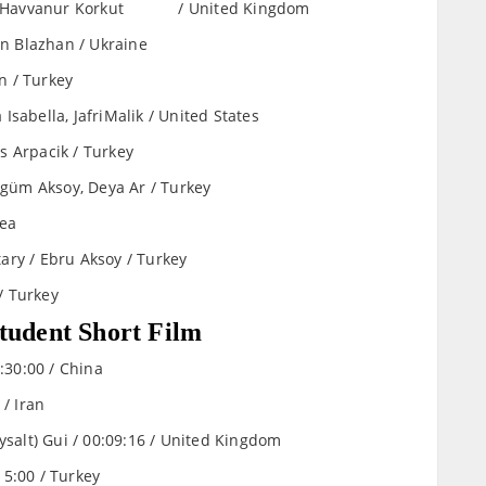
y / Havvanur Korkut / United Kingdom
n Blazhan / Ukraine
n / Turkey
sabella, JafriMalik / United States
s Arpacik / Turkey
güm Aksoy, Deya Ar / Turkey
rea
ary / Ebru Aksoy / Turkey
/ Turkey
tudent Short Film
0:30:00 / China
 / Iran
ysalt) Gui / 00:09:16 / United Kingdom
15:00 / Turkey