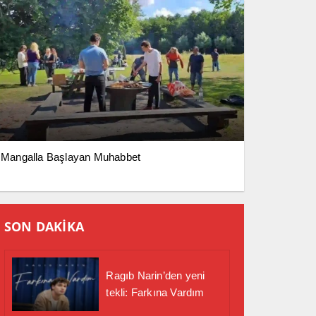
Mangalla Başlayan Muhabbet
SON DAKİKA
Ragıb Narin’den yeni
tekli: Farkına Vardım