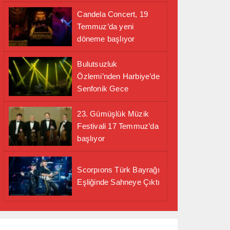
Candela Concert, 19
Temmuz’da yeni
döneme başlıyor
Bulutsuzluk
Özlemi’nden Harbiye’de
Senfonik Gece
23. Gümüşlük Müzik
Festivali 17 Temmuz’da
başlıyor
Scorpıons Türk Bayrağı
Eşliğinde Sahneye Çıktı