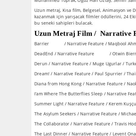
Muhammed Toprak, Oğuz Han Öztay, Semih Salm
Uzun metraj, Kısa film, Belgesel, Animasyon ve 
kazanmak için yarışacak filmler ödüllerini, 24 Ek
bu seneki sahipleri bulacak.
Uzun Metraj Film / Narrative 
Barrier / Narrative Feature / Maqbool Ahmad
DeadEnd / Narrative Feature / Otwin Bierna
Derun / Narrative Feature / Muge Ugurlar / Turk
Dream! / Narrative Feature / Paul Spurrier / Tha
Diana from Hong Kong / Narrative Feature / Naok
I’am Where The Butterflies Sleep / Narrative
Summer Light / Narrative Feature / Kerem Kuşçu
The Asylum Seekers / Narrative Feature / Micha
The Collaborator / Narrative Feature / Travis Ho
The Last Dinner / Narrative Feature / Levent Ona