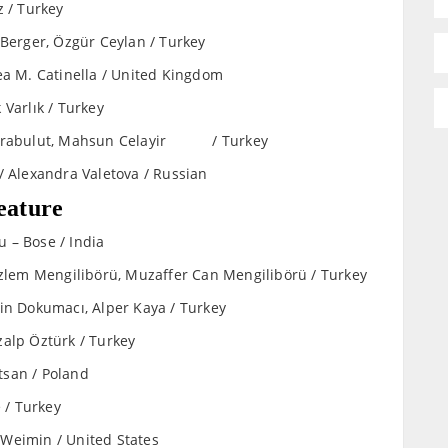
z / Turkey
 Berger, Özgür Ceylan / Turkey
ea M. Catinella / United Kingdom
 Varlık / Turkey
m Karabulut, Mahsun Celayir / Turkey
/ Alexandra Valetova / Russian
eature
 – Bose / India
lem Mengilibörü, Muzaffer Can Mengilibörü / Turkey
çin Dokumacı, Alper Kaya / Turkey
zalp Öztürk / Turkey
tsan / Poland
 / Turkey
 Weimin / United States