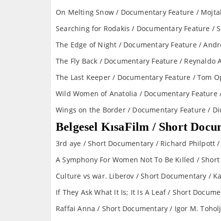
On Melting Snow / Documentary Feature / Mojt
Searching for Rodakis / Documentary Feature / 
The Edge of Night / Documentary Feature / Andre
The Fly Back / Documentary Feature / Reynaldo A
The Last Keeper / Documentary Feature / Tom Op
Wild Women of Anatolia / Documentary Feature /
Wings on the Border / Documentary Feature / D
Belgesel KısaFilm / Short Doc
3rd aye / Short Documentary / Richard Philpott 
A Symphony For Women Not To Be Kılled / Short
Culture vs war. Liberov / Short Documentary / K
If They Ask What It Is; It Is A Leaf / Short Docum
Raffai Anna / Short Documentary / Igor M. Toholj