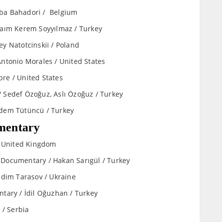
aba Bahadori / Belgium
Saım Kerem Soyyılmaz / Turkey
y Natotcinskii / Poland
ntonio Morales / United States
re / United States
 Sedef Özoğuz, Aslı Özoğuz / Turkey
idem Tütüncü / Turkey
umentary
/ United Kingdom
 Documentary / Hakan Sarıgül / Turkey
adim Tarasov / Ukraine
entary / İdil Oğuzhan / Turkey
 / Serbia