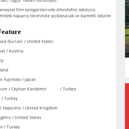
an, Tuğçe Talkan bulunuyor.
Deneysel film kategorilerinde Altındefne ödülünü
im’deki kapanış töreninde açıklanacak ve kıymetli ödüller
Feature
 Durrani / United States
t / Austria
ey
iland
i Fujimoto / Japan
 Feature / Ceyhan Kandemir / Turkey
 / Turkey
el Hapeshis / United Kingdom
dgkins / United States
n / Turkey