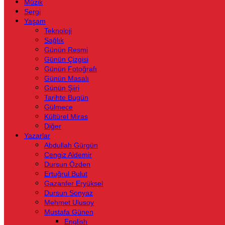
Müzik
Sergi
Yaşam
Teknoloji
Sağlık
Günün Resmi
Günün Çizgisi
Günün Fotoğrafı
Günün Masalı
Günün Şiiri
Tarihte Bugün
Gülmece
Kültürel Miras
Diğer
Yazarlar
Abdullah Gürgün
Cengiz Aldemir
Dursun Özden
Ertuğrul Bulut
Gazanfer Eryüksel
Dursun Sonyaz
Mehmet Ulusoy
Mustafa Günen
English