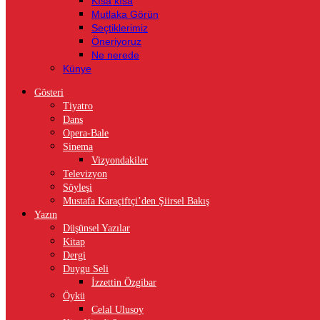
Kısa kısa
Mutlaka Görün
Seçtiklerimiz
Öneriyoruz
Ne nerede
Künye
Gösteri
Tiyatro
Dans
Opera-Bale
Sinema
Vizyondakiler
Televizyon
Söyleşi
Mustafa Karaçiftçi’den Şiirsel Bakış
Yazın
Düşünsel Yazılar
Kitap
Dergi
Duygu Seli
İzzettin Özgibar
Öykü
Celal Ulusoy