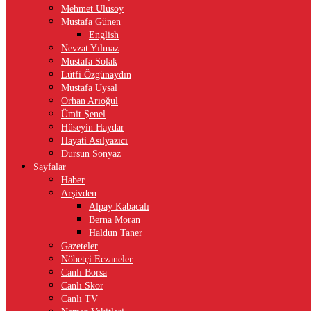
Mehmet Ulusoy
Mustafa Günen
English
Nevzat Yılmaz
Mustafa Solak
Lütfi Özgünaydın
Mustafa Uysal
Orhan Arıoğul
Ümit Şenel
Hüseyin Haydar
Hayati Asılyazıcı
Dursun Sonyaz
Sayfalar
Haber
Arşivden
Alpay Kabacalı
Berna Moran
Haldun Taner
Gazeteler
Nöbetçi Eczaneler
Canlı Borsa
Canlı Skor
Canlı TV