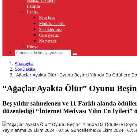
Namaz Vakitleri
İletişim
İlanlar
Kısa kısa
Mutlaka Görün
Seçtiklerimiz
Öneriyoruz
Ne nerede
Künye
Anasayfa
SonDakika
“Ağaçlar Ayakta Ölür” Oyunu Beşinci Yılında Da Ödüllere D
“Ağaçlar Ayakta Ölür” Oyunu Beşin
Beş yıldır sahnelenen ve 11 Farklı alanda ödüll
düzenlediği “İnternet Medyası Yılın En İyileri” 
Yayınlanma:
29 Ekim 2024 - 07:56
Güncelleme:
29 Ekim 2024 - 07:5