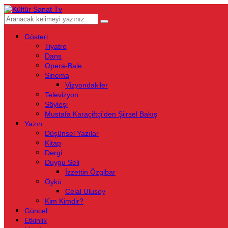
Gösteri
Tiyatro
Dans
Opera-Bale
Sinema
Vizyondakiler
Televizyon
Söyleşi
Mustafa Karaçiftçi’den Şiirsel Bakış
Yazın
Düşünsel Yazılar
Kitap
Dergi
Duygu Seli
İzzettin Özgibar
Öykü
Celal Ulusoy
Kim Kimdir?
Güncel
Etkinlik