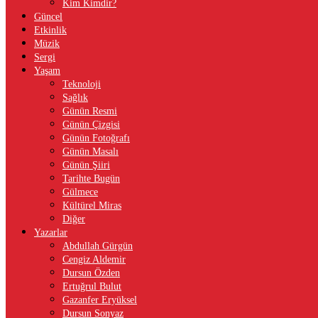
Kim Kimdir?
Güncel
Etkinlik
Müzik
Sergi
Yaşam
Teknoloji
Sağlık
Günün Resmi
Günün Çizgisi
Günün Fotoğrafı
Günün Masalı
Günün Şiiri
Tarihte Bugün
Gülmece
Kültürel Miras
Diğer
Yazarlar
Abdullah Gürgün
Cengiz Aldemir
Dursun Özden
Ertuğrul Bulut
Gazanfer Eryüksel
Dursun Sonyaz