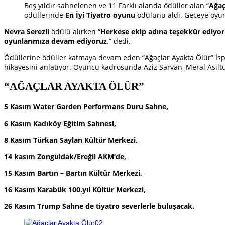
Beş yıldır sahnelenen ve 11 Farklı alanda ödüller alan “
Ağaç
ödüllerinde
En İyi Tiyatro oyunu
ödülünü aldı. Geceye oyund
Nevra Serezli
ödülü alırken “
Herkese ekip adına teşekkür ediyoru
oyunlarımıza devam ediyoruz
.” dedi.
Ödüllerine ödüller katmaya devam eden “Ağaçlar Ayakta Ölür” İspa
hikayesini anlatıyor. Oyuncu kadrosunda Aziz Sarvan, Meral Asiltü
“AĞAÇLAR AYAKTA ÖLÜR”
5 Kasım Water Garden Performans Duru Sahne,
6 Kasım Kadıköy Eğitim Sahnesi,
8 Kasım Türkan Saylan Kültür Merkezi,
14 kasım Zonguldak/Ereğli AKM’de,
15 Kasım Bartın – Bartın Kültür Merkezi,
16 Kasım Karabük 100.yıl Kültür Merkezi,
26 Kasım Trump Sahne de tiyatro severlerle buluşacak.