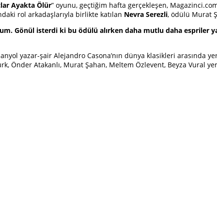
lar Ayakta Ölür
” oyunu, geçtiğim hafta gerçekleşen, Magazinci.co
aki rol arkadaşlarıyla birlikte katılan
Nevra Serezli
, ödülü Murat Ş
m. Gönül isterdi ki bu ödülü alırken daha mutlu daha espriler yap
nyol yazar-şair Alejandro Casona’nın dünya klasikleri arasında ye
rk, Önder Atakanlı, Murat Şahan, Meltem Özlevent, Beyza Vural yer 