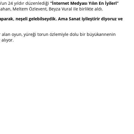
m’un
24 yıldır düzenlediği
“İnternet Medyası Yılın En İyileri”
ahan, Meltem Özlevent, Beyza Vural ile birlikte aldı.
arak, neşeli gelebilseydik. Ama Sanat iyileştirir diyoruz ve
r alan oyun, yüreği torun özlemiyle dolu bir büyükannenin
alıyor.