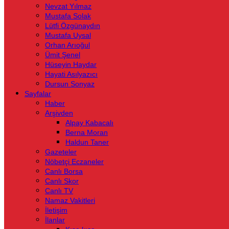
Nevzat Yılmaz
Mustafa Solak
Lütfi Özgünaydın
Mustafa Uysal
Orhan Arıoğul
Ümit Şenel
Hüseyin Haydar
Hayati Asılyazıcı
Dursun Sonyaz
Sayfalar
Haber
Arşivden
Alpay Kabacalı
Berna Moran
Haldun Taner
Gazeteler
Nöbetçi Eczaneler
Canlı Borsa
Canlı Skor
Canlı TV
Namaz Vakitleri
İletişim
İlanlar