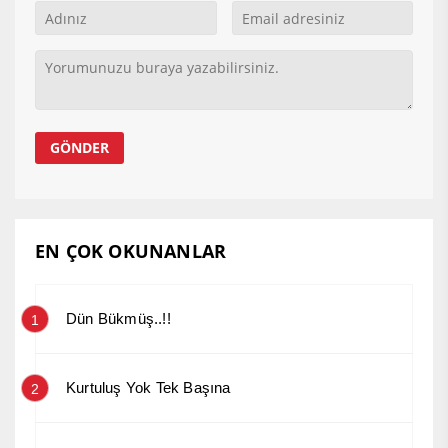
EN ÇOK OKUNANLAR
Dün Bükmüş..!!
1
Kurtuluş Yok Tek Başına
2