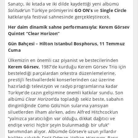
Sanatçı, iki kıtada ve iki dilde kaydettiği yeni albümü
Solitude
’un Türkiye prömiyerini
GO ON’s
ve
Single Circle
katkılarıyla festival sahnesinde gerçekleştirecek.
Her daim dinamik sahne performansıyla: Kerem Görsev
Quintet “Clear Horizon”
Gün Bahçesi – Hilton Istanbul Bosphorus, 11 Temmuz
Cuma
Ülkemizin en önemli caz piyanist ve bestecilerinden
Kerem Görsev,
1987’de kurduğu Kerem Görsev Trio için
bestelediği parçalardan orkestra düzenlemelerine,
prestijli festivallerdeki konserlerinden caz üzerine
hazırladığı televizyon ve radyo programlarına kadar
Türkiye’de cazın gelişimine önemli katkılar sundu. Son
albümü
Clear Horizon
’da topladığı sekiz beste, sabahın
dinginliğinde Como Gölü’nün sularına yansıyan
siluetlerden ilham alırken, adını Alfred Hitchcock’un
“yalnızca yaratıcılığın var olduğu, dikkat dağıtıcı ve
endişe verici hiçbir şeyin bulunmadığı bir ufuk”
tanımından alıyor. Albümde Görsev’e uzun yıllardır
birlikte çalıştığı Ferit Odman, Volkan Hürsever, Barış