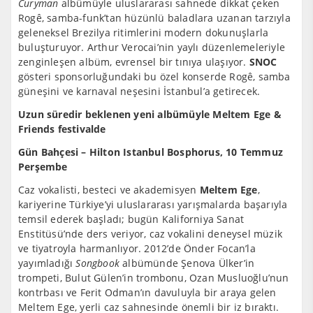
Curyman
albümüyle uluslararası sahnede dikkat çeken
Rogê, samba-funk’tan hüzünlü baladlara uzanan tarzıyla
geleneksel Brezilya ritimlerini modern dokunuşlarla
buluşturuyor. Arthur Verocai’nin yaylı düzenlemeleriyle
zenginleşen albüm, evrensel bir tınıya ulaşıyor.
SNOC
gösteri sponsorluğundaki bu özel konserde Rogê, samba
güneşini ve karnaval neşesini İstanbul’a getirecek.
Uzun süredir beklenen yeni albümüyle Meltem Ege &
Friends festivalde
Gün Bahçesi – Hilton Istanbul Bosphorus, 10 Temmuz
Perşembe
Caz vokalisti, besteci ve akademisyen
Meltem Ege
,
kariyerine Türkiye’yi uluslararası yarışmalarda başarıyla
temsil ederek başladı; bugün Kaliforniya Sanat
Enstitüsü’nde ders veriyor, caz vokalini deneysel müzik
ve tiyatroyla harmanlıyor. 2012’de Önder Focan’la
yayımladığı
Songbook
albümünde Şenova Ülker’in
trompeti, Bulut Gülen’in trombonu, Ozan Musluoğlu’nun
kontrbası ve Ferit Odman’ın davuluyla bir araya gelen
Meltem Ege, yerli caz sahnesinde önemli bir iz bıraktı.