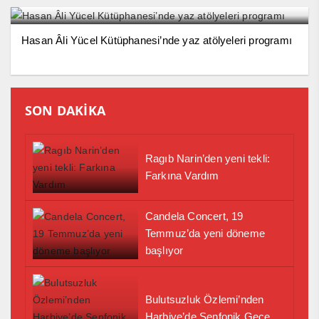
Hasan Âli Yücel Kütüphanesi’nde yaz atölyeleri programı
SON DAKİKA
Ragıb Narin’den yeni tekli:
Farkına Vardım
Candela Concert, 19
Temmuz’da yeni döneme
başlıyor
Bulutsuzluk Özlemi’nden
Harbiye’de Senfonik Gece