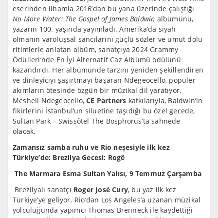
eserinden ilhamla 2016’dan bu yana üzerinde çalıştığı
No More Water: The Gospel of James Baldwin
albümünü,
yazarın 100. yaşında yayımladı. Amerika’da siyah
olmanın varoluşsal sancılarını güçlü sözler ve umut dolu
ritimlerle anlatan albüm, sanatçıya 2024 Grammy
Ödülleri’nde En İyi Alternatif Caz Albümü ödülünü
kazandırdı. Her albümünde tarzını yeniden şekillendiren
ve dinleyiciyi şaşırtmayı başaran Ndegeocello, popüler
akımların ötesinde özgün bir müzikal dil yaratıyor.
Meshell Ndegeocello,
CE Partners
katkılarıyla, Baldwin’in
fikirlerini İstanbul’un siluetine taşıdığı bu özel gecede,
Sultan Park – Swissôtel The Bosphorus’ta sahnede
olacak.
Zamansız samba ruhu ve Rio neşesiyle ilk kez
Türkiye’de: Brezilya Gecesi: Rogê
The Marmara Esma Sultan Yalısı, 9 Temmuz Çarşamba
Brezilyalı sanatçı
Roger José Cury
, bu yaz ilk kez
Türkiye’ye geliyor. Rio’dan Los Angeles’a uzanan müzikal
yolculuğunda yapımcı Thomas Brenneck ile kaydettiği