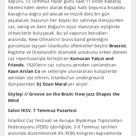
Vapuru, 13 Temmuz Pazar günü saat 11.00’de Kabataş
İskelesi’nden demir alarak Boğaz hattı boyunca Anadolu
Kavağı’na doğru yol alacak ve müzik dolu bir gün
yaşatacak. Vapurun her köşesi bir sahneye dönüşürken
caz, swing ve dans Boğaz’ın eşsiz manzarası eşliğinde
izleyicilerle buluşacak. Bu yıl vapurun konukları
arasında, New Orleans’ın brass band geleneğini
günümüze taşıyan İstanbullu üflemeliler beşlisi
Brassist
,
Ragtime ve Dixieland’in dramatik üslubunu erken dönem
caz repertuvarıyla birleştiren
Kamucan Yalçın and
Friends
, 1920’lerin caz ruhunu yeniden canlandıran
Kaan Arslan Co
ve setleriyle uluslararası kulüplerde
adından söz ettiren, İstanbul’un underground
dünyasından
DJ Ozan Maral
yer alıyor.
Söyleşi // Groove on the Brain: How Jazz Shapes the
Mind
Salon İKSV, 7 Temmuz Pazartesi
İstanbul Caz Festivali ve Avrupa Biyokimya Toplulukları
Federasyonu (FEBS) işbirliğiyle, 5-9 Temmuz tarihleri
arasında düzenlenecek 49. FEBS Kongresi kapsamında