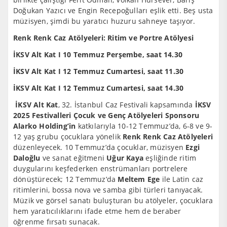
Doğukan Yazıcı ve Engin Recepoğulları eşlik etti. Beş usta
müzisyen, şimdi bu yaratıcı huzuru sahneye taşıyor.
Renk Renk Caz Atölyeleri: Ritim ve Portre Atölyesi
İKSV Alt Kat I 10 Temmuz Perşembe, saat 14.30
İKSV Alt Kat I 12 Temmuz Cumartesi, saat 11.30
İKSV Alt Kat I 12 Temmuz Cumartesi, saat 14.30
İKSV Alt Kat
, 32. İstanbul Caz Festivali kapsamında
İKSV
2025 Festivalleri Çocuk ve Genç Atölyeleri Sponsoru
Alarko Holding’in
katkılarıyla 10-12 Temmuz’da, 6-8 ve 9-
12 yaş grubu çocuklara yönelik
Renk Renk Caz Atölyeleri
düzenleyecek. 10 Temmuz’da çocuklar, müzisyen
Ezgi
Daloğlu
ve sanat eğitmeni
Uğur Kaya
eşliğinde ritim
duygularını keşfederken enstrümanları portrelere
dönüştürecek; 12 Temmuz’da
Meltem Ege
ile Latin caz
ritimlerini, bossa nova ve samba gibi türleri tanıyacak.
Müzik ve görsel sanatı buluşturan bu atölyeler, çocuklara
hem yaratıcılıklarını ifade etme hem de beraber
öğrenme fırsatı sunacak.