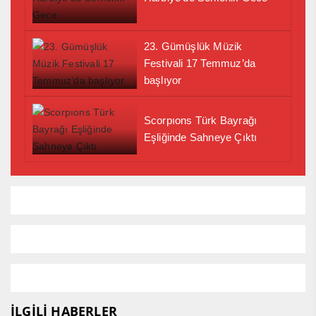
23. Gümüşlük Müzik
Festivali 17 Temmuz’da
başlıyor
Scorpıons Türk Bayrağı
Eşliğinde Sahneye Çıktı
İLGİLİ HABERLER