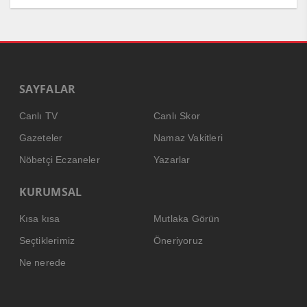
SAYFALAR
Canlı TV
Canlı Skor
Gazeteler
Namaz Vakitleri
Nöbetçi Eczaneler
Yazarlar
KURUMSAL
Kısa kısa
Mutlaka Görün
Seçtiklerimiz
Öneriyoruz
Ne nerede