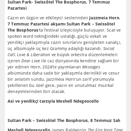
Sultan Park- Swissôtel The Bosphorus, 7 Temmuz
Pazartesi
Cazın en özgün ve etkileyici seslerinden
Jazzmeia Horn
,
7 Temmuz Pazartesi akşamı Sultan Park – Swissôtel
The Bosphorus
’ta festival izleyicisiyle buluşuyor. Scat ve
spoken word tekniğindeki ustalığı, güçlü vokali ve
yenilikçi yaklaşımıyla cazın sınırlarını genişleten sanatçı,
üç albümüyle üç kez Grammy adaylığı kazandı.
Social
Call
,
Love & Liberation
ve büyük orkestra düzenlemeleri
içeren
Dear Love
ile caz dünyasında kendine sağlam bir
yer edinen Horn, 2024’te yayımlanan
Messages
albümünde daha sade bir yaklaşımla derinlikli ve cesur
bir anlatım sundu. Jazzmeia Horn’un zarif yorumuyla
şekillenen bu özel gece, yazın en unutulmaz müzikal
deneyimlerinden biri olacak.
Asi ve yenilikçi tarzıyla Meshell Ndegeocello
Sultan Park – Swissôtel The Bosphorus, 8 Temmuz Salı
Meshell Ndegeocello
, James Baldwin’in
The Fire Next Time