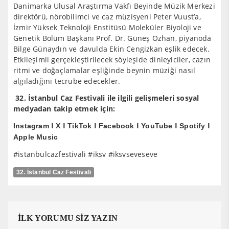
Danimarka Ulusal Araştırma Vakfı Beyinde Müzik Merkezi
direktörü, nörobilimci ve caz müzisyeni Peter Vuust’a,
İzmir Yüksek Teknoloji Enstitüsü Moleküler Biyoloji ve
Genetik Bölüm Başkanı Prof. Dr. Güneş Özhan, piyanoda
Bilge Günaydın ve davulda Ekin Cengizkan eşlik edecek.
Etkileşimli gerçekleştirilecek söyleşide dinleyiciler, cazın
ritmi ve doğaçlamalar eşliğinde beynin müziği nasıl
algıladığını tecrübe edecekler.
32.
İstanbul Caz Festivali ile ilgili gelişmeleri sosyal
medyadan takip etmek için:
I
I
I
I
I
I
Instagram
X
TikTok
Facebook
YouTube
Spotify
Apple Music
#istanbulcazfestivali #iksv #iksvseveseve
32. İstanbul Caz Festivali
İLK YORUMU SİZ YAZIN