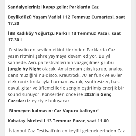
Sandalyelerinizi kapıp gelin: Parklarda Caz
Beylikdüzü Yaşam Vadisi I 12 Temmuz Cumartesi, saat
17.30
İBB Kadıköy Yoğurtçu Parkı I 13 Temmuz Pazar, saat
17.30 I
Festivalin en sevilen etkinliklerinden Parklarda Caz,
yazın ritmini şehre yaymaya devam ediyor. Bu yıl
sahnede, Avrupa festivallerinin vazgeçilmez grubu
Jungle by Night
olacak. Amsterdam çıkışlı grup, analog
dans müziğini nu-disco, Krautrock, 70’ler funk ve 80’ler
elektronik tınılarıyla harmanlayarak; synthesizer, bas,
davul, gitar ve üflemelilerle zenginleştirilmiş enerjik bir
sound sunuyor. Konserden önce ise
2025’in Genç
Cazcıları
izleyiciyle buluşacak.
Binmeyen kalmasın: Caz Vapuru kalkıyor!
Kabataş İskelesi I 13 Temmuz Pazar, saat 11.00
İstanbul Caz Festivali’nin en keyifli geleneklerinden Caz