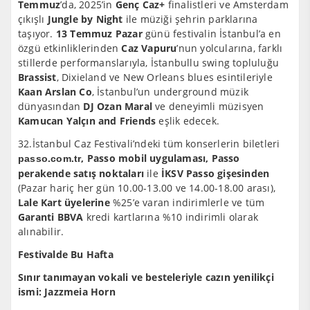
Temmuz
’da, 2025’in
Genç Caz+
finalistleri ve Amsterdam
çıkışlı
Jungle by Night
ile müziği şehrin parklarına
taşıyor.
13 Temmuz Pazar
günü festivalin İstanbul’a en
özgü etkinliklerinden
Caz Vapuru
’nun yolcularına, farklı
stillerde performanslarıyla, İstanbullu swing topluluğu
Brassist
, Dixieland ve New Orleans blues esintileriyle
Kaan Arslan Co
, İstanbul’un underground müzik
dünyasından
DJ Ozan Maral
ve deneyimli müzisyen
Kamucan Yalçın and Friends
eşlik edecek.
32.İstanbul Caz Festivali’ndeki tüm konserlerin biletleri
,
Passo mobil uygulaması, Passo
passo.com.tr
perakende satış noktaları
ile
İKSV Passo gişesinden
(Pazar hariç her gün 10.00-13.00 ve 14.00-18.00 arası),
Lale Kart üyelerine
%25’e varan indirimlerle ve tüm
Garanti BBVA
kredi kartlarına %10 indirimli olarak
alınabilir.
Festivalde Bu Hafta
Sınır tanımayan vokali ve besteleriyle cazın yenilikçi
ismi: Jazzmeia Horn