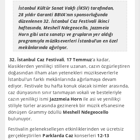
İstanbul Kültür Sanat Vakfı (İKSV) tarafından,
28 yıldır Garanti BBVA’nın sponsorluğunda
düzenlenen 32. İstanbul Caz Festivali ikinci
haftasında, Meshell Ndegeocello, Jazzmeia
Horn gibi usta sanatçı ve grupların yer aldığı
programıyla müzikseverleri İstanbul’un en özel
mekânlarında ağırlıyor.
32.
İstanbul Caz Festivali
,
17 Temmuz
’a kadar,
klasiklerden yenilikçi stillere uzanan, cazın özgürleştiren
doğasından ilham alan yetenekleri müzikseverlerle
İstanbul’un farklı mekânlarında ağırlamaya devam
ediyor. Festivale bu hafta konuk olacak isimler arasında,
caz dünyasının sınır tanımayan vokali ve besteleriyle
cazın yenilikçi ismi
Jazzmeia Horn
ile asi ve yenilikçi
stiliyle türler arasında gezinerek bir müzik efsanesine
dönüşen Grammy ödüllü
Meshell Ndegeocello
bulunuyor.
Festivalin gelenekselleşen etkinliklerinden ve ücretsiz
gerçekleştirilen
Parklarda Caz
konserleri
12-13