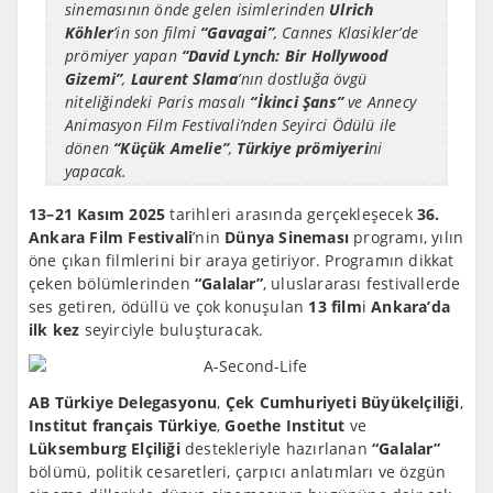
sinemasının önde gelen isimlerinden
Ulrich
K
ö
hler
’in son filmi
“
Gavagai
”
, Cannes Klasikler’de
prömiyer yapan
“
David Lynch: Bir Hollywood
Gizemi
”
,
Laurent Slama
’nın dostluğa övgü
niteliğindeki Paris masalı
“İkinci Şans”
ve Annecy
Animasyon Film Festivali’nden Seyirci Ödülü ile
dönen
“
Küçü
k Amelie
”
,
Türkiye pr
ö
miyeri
ni
yapacak.
13–21 Kasım 2025
tarihleri arasında gerçekleşecek
36.
Ankara Film Festivali
’nin
Dünya Sineması
programı, yılın
öne çıkan filmlerini bir araya getiriyor. Programın dikkat
çeken bölümlerinden
“
Galalar”
, uluslararası festivallerde
ses getiren, ödüllü ve çok konuşulan
13 film
i
Ankara
’
da
ilk kez
seyirciyle buluşturacak.
AB Türkiye Delegasyonu
,
Çek Cumhuriyeti Büyükelçiliği
,
Institut franç
ais T
ürkiye
,
Goethe Institut
ve
Lüksemburg Elçiliği
destekleriyle hazırlanan
“
Galalar”
bölümü, politik cesaretleri, çarpıcı anlatımları ve özgün