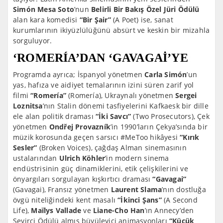
Sim
ó
n Mesa Soto
’nun
Belirli Bir Bakış Özel Jüri Ödülü
alan kara komedisi
“
Bir Ş
air
”
(A Poet) ise, sanat
kurumlarının ikiyüzlülüğünü absürt ve keskin bir mizahla
sorguluyor.
‘
ROMER
ÍA’DAN ‘GAVAGAİ’YE
Programda ayrıca; İspanyol yönetmen
Carla Sim
ó
n
’un
yas, hafıza ve aidiyet temalarının izini süren zarif yol
filmi
“
Romer
ía”
(Romería), Ukraynalı yönetmen
Sergei
Loznitsa
’nın Stalin dönemi tasfiyelerini Kafkaesk bir dille
ele alan politik draması
“İki Savcı”
(Two Prosecutors), Çek
yönetmen
Ond
řej Provazník
’in 1990’ların Çekya’sında bir
müzik korosunda geçen sarsıcı #MeToo hikâyesi
“
Kırık
Sesler”
(Broken Voices), çağdaş Alman sinemasının
ustalarından
Ulrich K
ö
hler
’in modern sinema
endüstrisinin güç dinamiklerini, etik çelişkilerini ve
önyargıları sorgulayan kışkırtıcı draması
“
Gavagai
”
(Gavagai), Fransız yönetmen
Laurent Slama
’nın dostluğa
övgü niteliğindeki kent masalı
“İkinci Şans”
(A Second
Life),
Ma
ï
lys Vallade
ve
Liane-Cho Han
’ın Annecy’den
Seyirci Ödülü almış büyüleyici animasyonları
“
Küçük