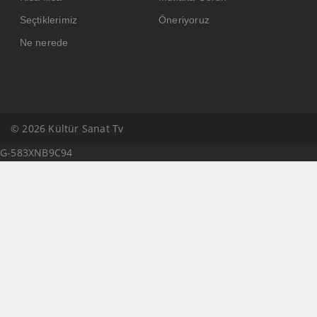
Seçtiklerimiz
Öneriyoruz
Ne nerede
© 2026 Kültür Sanat Tv
G-583XNB9C94