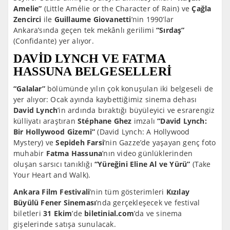
Amelie”
(Little Amélie or the Character of Rain) ve
Çağ
la
Zencirci
ile
Guillaume Giovanetti
’nin 1990’lar
Ankara’sında geçen tek mekânlı gerilimi
“
Sırdaş”
(Confidante) yer alıyor.
DAVİD LYNCH VE FATMA
HASSUNA BELGESELLERİ
“
Galalar”
bölümünde yılın çok konuşulan iki belgeseli de
yer alıyor: Ocak ayında kaybettiğimiz sinema dehası
David Lynch
’in ardında bıraktığı büyüleyici ve esrarengiz
külliyatı araştıran
St
é
phane Ghez
imzalı
“
David Lynch:
Bir Hollywood Gizemi
”
(David Lynch: A Hollywood
Mystery) ve
Sepideh Farsi
’nin Gazze’de yaşayan genç foto
muhabir
Fatma Hassuna
’nın video günlüklerinden
oluşan sarsıcı tanıklığı
“
Y
üreğini Eline Al ve Yürü”
(Take
Your Heart and Walk).
Ankara Film Festivali
’nin tüm gösterimleri
Kızı
lay
B
üyülü Fener Sineması
’nda gerçekleşecek ve festival
biletleri
31 Ekim
’de
biletinial.com
’da ve sinema
gişelerinde satışa sunulacak.