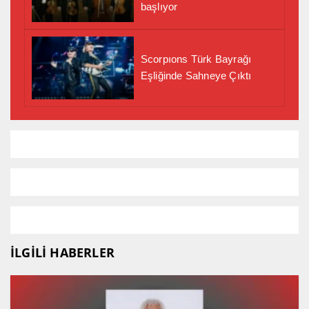
başlıyor
Scorpıons Türk Bayrağı
Eşliğinde Sahneye Çıktı
İLGİLİ HABERLER