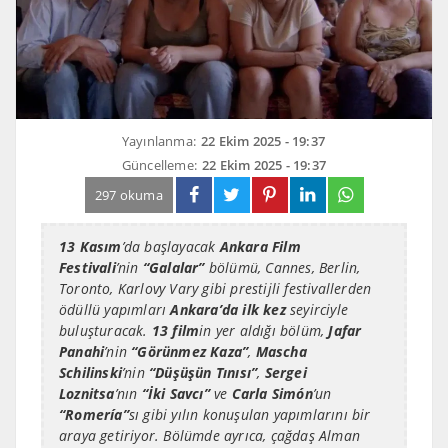
Yayınlanma:
22 Ekim 2025 - 19:37
Güncelleme:
22 Ekim 2025 - 19:37
297 okuma
13 Kasım
’da başlayacak
Ankara Film
Festivali
’nin
“Galalar”
bölümü, Cannes, Berlin,
Toronto, Karlovy Vary gibi prestijli festivallerden
ödüllü yapımları
Ankara
’
da ilk kez
seyirciyle
buluşturacak.
13 film
in yer aldığı bölüm,
Jafar
Panahi
’nin
“
G
ö
rünmez Kaza”
,
Mascha
Schilinski
’nin
“
Düşüşün Tınısı”
,
Sergei
Loznitsa
’nın
“İki Savcı”
ve
Carla Sim
ó
n
’un
“
Romer
ía”
sı gibi yılın konuşulan yapımlarını bir
araya getiriyor. Bölümde ayrıca, çağdaş Alman