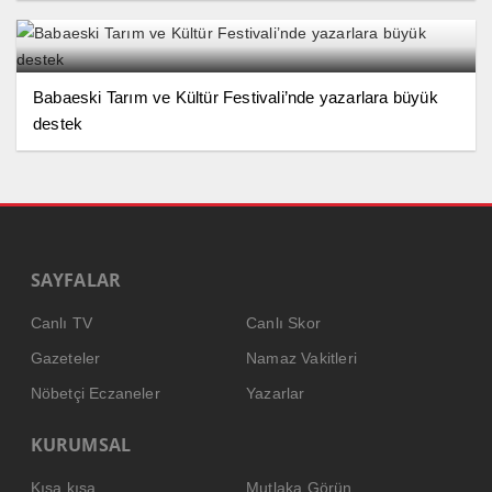
Babaeski Tarım ve Kültür Festivali’nde yazarlara büyük
destek
SAYFALAR
Canlı TV
Canlı Skor
Gazeteler
Namaz Vakitleri
Nöbetçi Eczaneler
Yazarlar
KURUMSAL
Kısa kısa
Mutlaka Görün