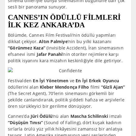
sinema dilleriyle dünya sinemasının bugününe dair çok
sesli bir panorama sunuyor.
CANNES’IN ÖDÜLLÜ FİLMLERİ
İLK KEZ ANKARA’DA
Bölümde, Cannes Film Festivali’nin ödüllü yapımları
dikkat çekiyor.
Altın Palmiye
’nin bu yılki kazananı
“
G
ö
rünmez Kaza”
(Invisible Accident), İran sinemasının
efsanevi ismi
Jafar Panahi
’nin otoriter rejimlere karşı
politik isyanını kara mizahın keskinliğiyle dile getiriyor.
Festivalden
En
İyi Y
ö
netmen
ve
En İyi Erkek Oyuncu
ödüllerini alan
Kleber Mendon
ç
a Filho
filmi
“
Gizli Ajan”
(The Secret Agent), 70’lerin sinemasını görkemli bir
şekilde canlandırarak, politik şiddeti hafıza ve arşivlerle
ören sürükleyici bir gerilime dönüşüyor.
Cannes’da
Jüri Ödülü
’nü alan
Mascha Schilinski
imzalı
“
Düşüşün Tınısı”
(Sound of Falling), dört kuşak kadının
sırlarla örülü yüz yıllık hikâyesini zamansız bir anlatıya
taşıyor. Latin Amerika sinemasının yeni seslerinden