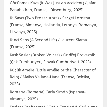
Görünmez Kaza (It Was Just an Accident) / Jafar
Panahi (İran, Fransa, Lüksemburg, 2025)
İki Savcı (Two Prosecutors) / Sergei Loznitsa
(Fransa, Almanya, Hollanda, Letonya, Romanya,
Litvanya, 2025)
İkinci Şans (A Second Life) / Laurent Slama
(Fransa, 2025)
Kırık Sesler (Broken Voices) / Ondřej Provazník
(Çek Cumhuriyeti, Slovak Cumhuriyeti, 2025)
Küçük Amelie (Little Amélie or the Character of
Rain) / Maïlys Vallade-Liane (Fransa, Belçika,
2025)
Romería (Romería) Carla Simón (İspanya-
Almanya, 2025)
Sırdaş (Confidente) / Çağla Zencirci & Guillaume