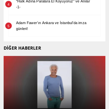
“Halk Adına Paralara El Koyuyoruz” ve Anılar
4
-1-
Adam Fawer’ın Ankara ve İstanbul’da imza
5
günleri!
DİĞER HABERLER