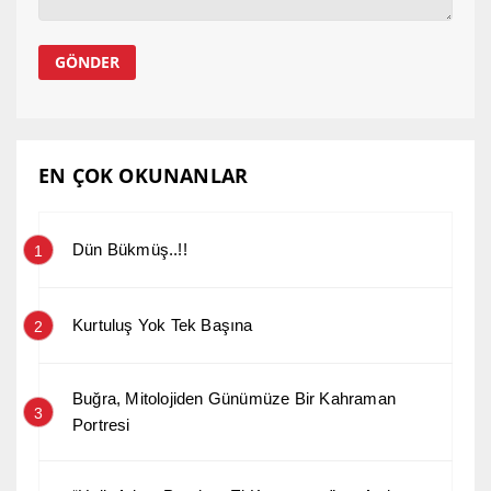
EN ÇOK OKUNANLAR
Dün Bükmüş..!!
1
Kurtuluş Yok Tek Başına
2
Buğra, Mitolojiden Günümüze Bir Kahraman
3
Portresi