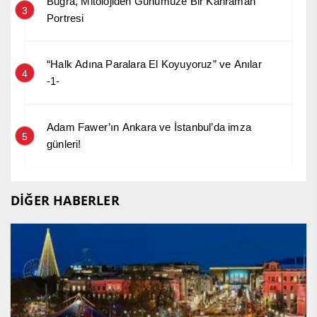
Buğra, Mitolojiden Günümüze Bir Kahraman
3
Portresi
“Halk Adına Paralara El Koyuyoruz” ve Anılar
4
-1-
Adam Fawer’ın Ankara ve İstanbul’da imza
5
günleri!
DİĞER HABERLER