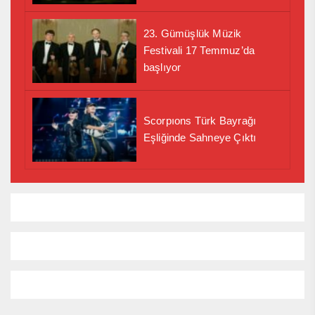
23. Gümüşlük Müzik
Festivali 17 Temmuz’da
başlıyor
Scorpıons Türk Bayrağı
Eşliğinde Sahneye Çıktı