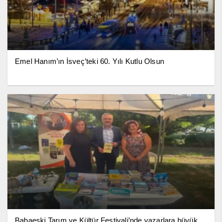
Emel Hanım’ın İsveç’teki 60. Yılı Kutlu Olsun
Babaeski Tarım ve Kültür Festivali’nde yazarlara büyük