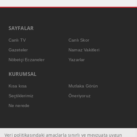
SAYFALAR
Canlı TV
Canlı Skor
Gazeteler
Namaz Vakitleri
Nöbetçi Eczaneler
Yazarlar
KURUMSAL
Kısa kısa
Mutlaka Görün
Seçtiklerimiz
Öneriyoruz
Ne nerede
Veri politikasındaki amaçlarla sınırlı ve mevzuata uygun