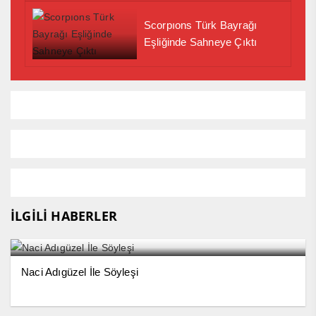
Scorpıons Türk Bayrağı
Eşliğinde Sahneye Çıktı
İLGİLİ HABERLER
Naci Adıgüzel İle Söyleşi