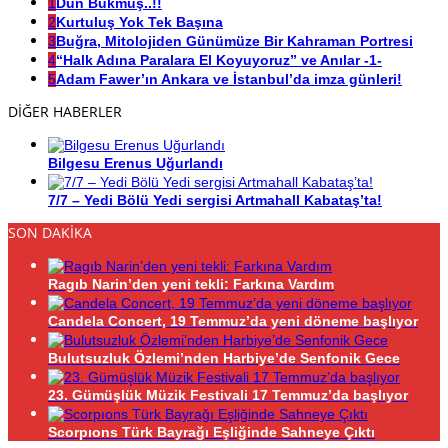
1
Dün Bükmüş..!!
2
Kurtuluş Yok Tek Başına
3
Buğra, Mitolojiden Günümüze Bir Kahraman Portresi
4
“Halk Adına Paralara El Koyuyoruz” ve Anılar -1-
5
Adam Fawer’ın Ankara ve İstanbul’da imza günleri!
DİĞER HABERLER
Bilgesu Erenus Uğurlandı
7/7 – Yedi Bölü Yedi sergisi Artmahall Kabataş’ta!
SON DAKİKA
Ragıb Narin’den yeni tekli: Farkına Vardım
Candela Concert, 19 Temmuz’da yeni döneme başlıyor
Bulutsuzluk Özlemi’nden Harbiye’de Senfonik Gece
23. Gümüşlük Müzik Festivali 17 Temmuz’da başlıyor
Scorpıons Türk Bayrağı Eşliğinde Sahneye Çıktı