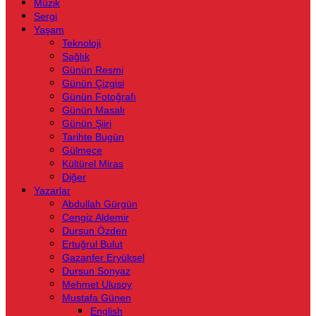
Müzik
Sergi
Yaşam
Teknoloji
Sağlık
Günün Resmi
Günün Çizgisi
Günün Fotoğrafı
Günün Masalı
Günün Şiiri
Tarihte Bugün
Gülmece
Kültürel Miras
Diğer
Yazarlar
Abdullah Gürgün
Cengiz Aldemir
Dursun Özden
Ertuğrul Bulut
Gazanfer Eryüksel
Dursun Sonyaz
Mehmet Ulusoy
Mustafa Günen
English