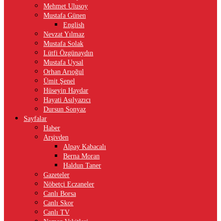
Mehmet Ulusoy
Mustafa Günen
English
Nevzat Yılmaz
Mustafa Solak
Lütfi Özgünaydın
Mustafa Uysal
Orhan Arıoğul
Ümit Şenel
Hüseyin Haydar
Hayati Asılyazıcı
Dursun Sonyaz
Sayfalar
Haber
Arşivden
Alpay Kabacalı
Berna Moran
Haldun Taner
Gazeteler
Nöbetçi Eczaneler
Canlı Borsa
Canlı Skor
Canlı TV