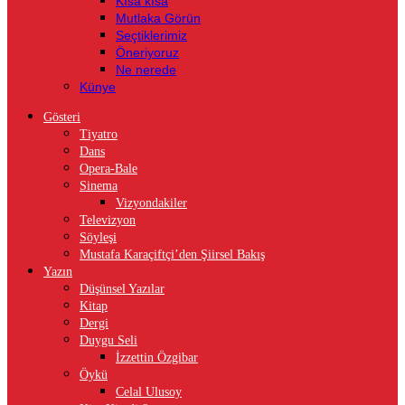
Kısa kısa
Mutlaka Görün
Seçtiklerimiz
Öneriyoruz
Ne nerede
Künye
Gösteri
Tiyatro
Dans
Opera-Bale
Sinema
Vizyondakiler
Televizyon
Söyleşi
Mustafa Karaçiftçi’den Şiirsel Bakış
Yazın
Düşünsel Yazılar
Kitap
Dergi
Duygu Seli
İzzettin Özgibar
Öykü
Celal Ulusoy