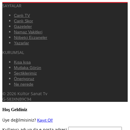
SAYFALAR
Canlı TV
Canlı Skor
Gazeteler
Namaz Vakitleri
Nöbetçi Eczaneler
Yazarlar
KURUMSAL
Kısa kısa
Mutlaka Görün
Seçtiklerimiz
Öneriyoruz
Ne nerede
© 2026 Kültür Sanat Tv
G-583XNB9C94
Hoş Geldiniz
Üye değilmisiniz?
Kayıt Ol!
Kullanıcı adı ya da e-posta adresi