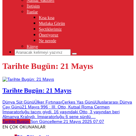
Namaz Vakitleri
İletişim
İlanlar
Kısa kısa
Mutlaka Görün
Seçtiklerimiz
Öneriyoruz
Ne nerede
Künye
Tarihte Bugün: 21 Mayıs
Tarihte Bugün: 21 Mayıs
Dünya Süt GünüÜlker FırtınasıÇerkes Yas GünüUluslararası Dünya
Çay Günü21 Mayıs 996 : III. Otto, Kutsal Roma Cermen
İmparatorluğu tacını giydi. 16 yaşındaki Otto, 3 yaşından beri
Almanya Kralıydı. İmparatorluğu 6 sene sürdü....
Tarihte Bugün
Son Güncelleme:
21 Mayıs 2025 07:07
EN ÇOK OKUNANLAR