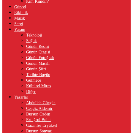
Kim Kimdir?
Güncel
Etkinlik
Müzik
Sergi
Yaşam
Teknoloji
Sağlık
Günün Resmi
Günün Çizgisi
Günün Fotoğrafı
Günün Masalı
Günün Şiiri
Tarihte Bugün
Gülmece
Kültürel Miras
Diğer
Yazarlar
Abdullah Gürgün
Cengiz Aldemir
Dursun Özden
Ertuğrul Bulut
Gazanfer Eryüksel
Dursun Sonyaz