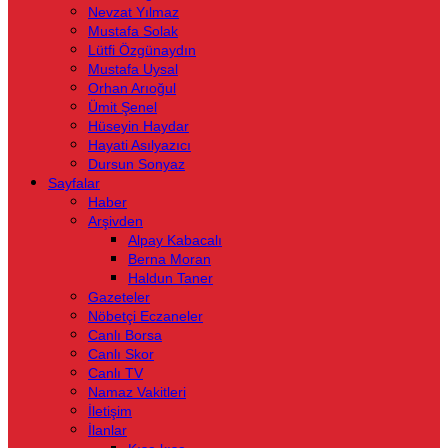
Nevzat Yılmaz
Mustafa Solak
Lütfi Özgünaydın
Mustafa Uysal
Orhan Arıoğul
Ümit Şenel
Hüseyin Haydar
Hayati Asılyazıcı
Dursun Sonyaz
Sayfalar
Haber
Arşivden
Alpay Kabacalı
Berna Moran
Haldun Taner
Gazeteler
Nöbetçi Eczaneler
Canlı Borsa
Canlı Skor
Canlı TV
Namaz Vakitleri
İletişim
İlanlar