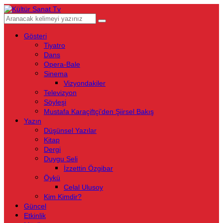
Gösteri
Tiyatro
Dans
Opera-Bale
Sinema
Vizyondakiler
Televizyon
Söyleşi
Mustafa Karaçiftçi’den Şiirsel Bakış
Yazın
Düşünsel Yazılar
Kitap
Dergi
Duygu Seli
İzzettin Özgibar
Öykü
Celal Ulusoy
Kim Kimdir?
Güncel
Etkinlik