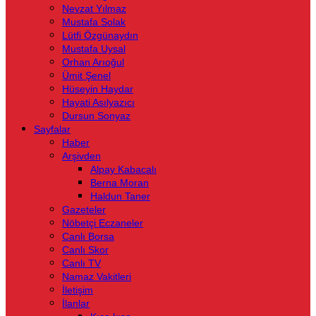
Nevzat Yılmaz
Mustafa Solak
Lütfi Özgünaydın
Mustafa Uysal
Orhan Arıoğul
Ümit Şenel
Hüseyin Haydar
Hayati Asılyazıcı
Dursun Sonyaz
Sayfalar
Haber
Arşivden
Alpay Kabacalı
Berna Moran
Haldun Taner
Gazeteler
Nöbetçi Eczaneler
Canlı Borsa
Canlı Skor
Canlı TV
Namaz Vakitleri
İletişim
İlanlar