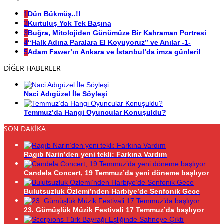
1
Dün Bükmüş..!!
2
Kurtuluş Yok Tek Başına
3
Buğra, Mitolojiden Günümüze Bir Kahraman Portresi
4
“Halk Adına Paralara El Koyuyoruz” ve Anılar -1-
5
Adam Fawer’ın Ankara ve İstanbul’da imza günleri!
DİĞER HABERLER
Naci Adıgüzel İle Söyleşi
Temmuz’da Hangi Oyuncular Konuşuldu?
SON DAKİKA
Ragıb Narin’den yeni tekli: Farkına Vardım
Candela Concert, 19 Temmuz’da yeni döneme başlıyor
Bulutsuzluk Özlemi’nden Harbiye’de Senfonik Gece
23. Gümüşlük Müzik Festivali 17 Temmuz’da başlıyor