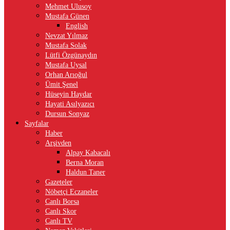
Mehmet Ulusoy
Mustafa Günen
English
Nevzat Yılmaz
Mustafa Solak
Lütfi Özgünaydın
Mustafa Uysal
Orhan Arıoğul
Ümit Şenel
Hüseyin Haydar
Hayati Asılyazıcı
Dursun Sonyaz
Sayfalar
Haber
Arşivden
Alpay Kabacalı
Berna Moran
Haldun Taner
Gazeteler
Nöbetçi Eczaneler
Canlı Borsa
Canlı Skor
Canlı TV