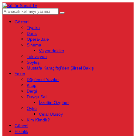
Gösteri
Tiyatro
Dans
Opera-Bale
Sinema
Vizyondakiler
Televizyon
Söyleşi
Mustafa Karaçiftçi’den Şiirsel Bakış
Yazın
Düşünsel Yazılar
Kitap
Dergi
Duygu Seli
İzzettin Özgibar
Öykü
Celal Ulusoy
Kim Kimdir?
Güncel
Etkinlik