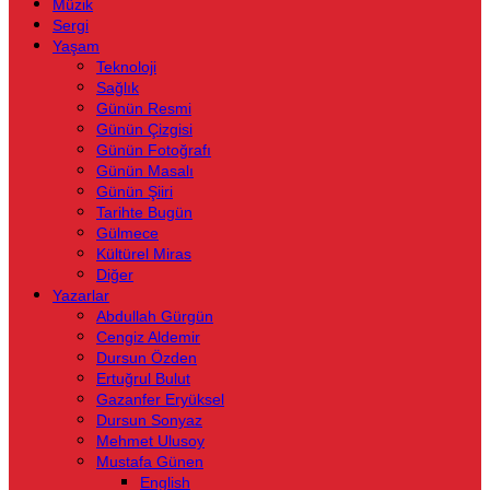
Müzik
Sergi
Yaşam
Teknoloji
Sağlık
Günün Resmi
Günün Çizgisi
Günün Fotoğrafı
Günün Masalı
Günün Şiiri
Tarihte Bugün
Gülmece
Kültürel Miras
Diğer
Yazarlar
Abdullah Gürgün
Cengiz Aldemir
Dursun Özden
Ertuğrul Bulut
Gazanfer Eryüksel
Dursun Sonyaz
Mehmet Ulusoy
Mustafa Günen
English