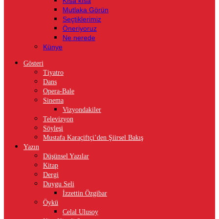
Kısa kısa
Mutlaka Görün
Seçtiklerimiz
Öneriyoruz
Ne nerede
Künye
Gösteri
Tiyatro
Dans
Opera-Bale
Sinema
Vizyondakiler
Televizyon
Söyleşi
Mustafa Karaçiftçi’den Şiirsel Bakış
Yazın
Düşünsel Yazılar
Kitap
Dergi
Duygu Seli
İzzettin Özgibar
Öykü
Celal Ulusoy