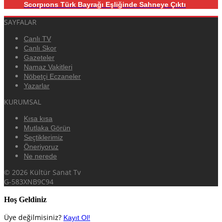
Scorpıons Türk Bayrağı Eşliğinde Sahneye Çıktı
SAYFALAR
Canlı TV
Canlı Skor
Gazeteler
Namaz Vakitleri
Nöbetçi Eczaneler
Yazarlar
KURUMSAL
Kısa kısa
Mutlaka Görün
Seçtiklerimiz
Öneriyoruz
Ne nerede
© 2026 Kültür Sanat Tv
G-583XNB9C94
Hoş Geldiniz
Üye değilmisiniz?
Kayıt Ol!