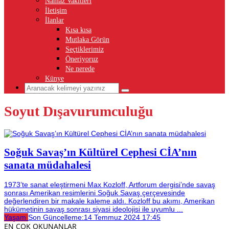
Namaz Vakitleri
İletişim
İlanlar
Kısa kısa
Mutlaka Görün
Seçtiklerimiz
Öneriyoruz
Ne nerede
Künye
Soyut Dışavurumculuğu
Soğuk Savaş’ın Kültürel Cephesi CİA’nın
sanata müdahalesi
1973’te sanat eleştirmeni Max Kozloff, Artforum dergisi’nde savaş
sonrası Amerikan resimlerini Soğuk Savaş çerçevesinde
değerlendiren bir makale kaleme aldı. Kozloff bu akımı, Amerikan
hükümetinin savaş sonrası siyasi ideolojisi ile uyumlu ...
Yaşam
Son Güncelleme:
14 Temmuz 2024 17:45
EN ÇOK OKUNANLAR