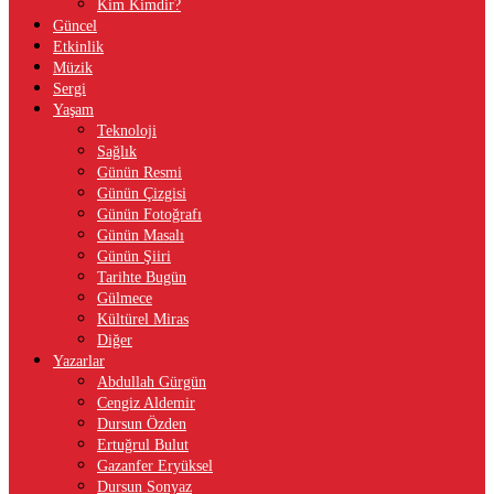
Kim Kimdir?
Güncel
Etkinlik
Müzik
Sergi
Yaşam
Teknoloji
Sağlık
Günün Resmi
Günün Çizgisi
Günün Fotoğrafı
Günün Masalı
Günün Şiiri
Tarihte Bugün
Gülmece
Kültürel Miras
Diğer
Yazarlar
Abdullah Gürgün
Cengiz Aldemir
Dursun Özden
Ertuğrul Bulut
Gazanfer Eryüksel
Dursun Sonyaz