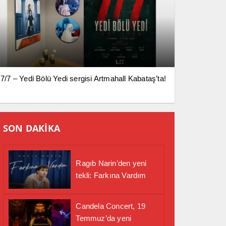
7/7 – Yedi Bölü Yedi sergisi Artmahall Kabataş’ta!
SON DAKİKA
Ragıb Narin’den yeni
tekli: Farkına Vardım
Candela Concert, 19
Temmuz’da yeni