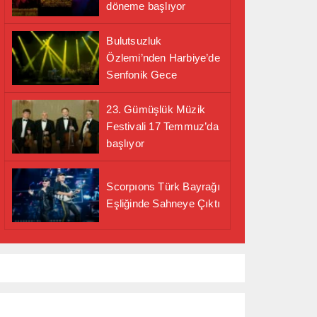
döneme başlıyor
Bulutsuzluk
Özlemi’nden Harbiye’de
Senfonik Gece
23. Gümüşlük Müzik
Festivali 17 Temmuz’da
başlıyor
Scorpıons Türk Bayrağı
Eşliğinde Sahneye Çıktı