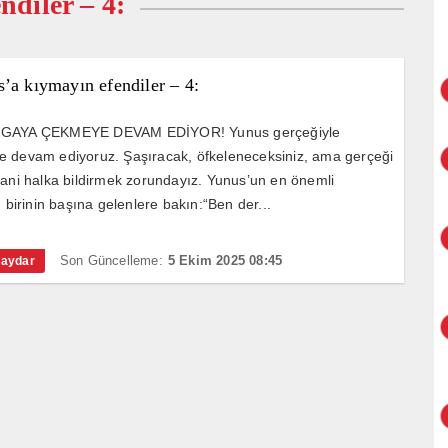
ndiler – 4:
’a kıymayın efendiler – 4:
IGAYA ÇEKMEYE DEVAM EDİYOR! Yunus gerçeğiyle
 devam ediyoruz. Şaşıracak, öfkeleneceksiniz, ama gerçeği
yani halka bildirmek zorundayız. Yunus’un en önemli
n birinin başına gelenlere bakın:“Ben der...
Son Güncelleme:
5 Ekim 2025 08:45
Haydar