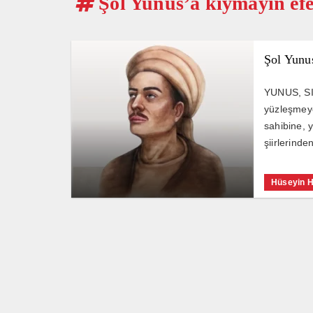
Şol Yunus’a kıymayın efe
Şol Yunus
YUNUS, S
yüzleşmeye
sahibine, 
şiirlerinde
Hüseyin 