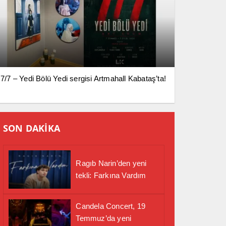
7/7 – Yedi Bölü Yedi sergisi Artmahall Kabataş’ta!
SON DAKİKA
Ragıb Narin’den yeni
tekli: Farkına Vardım
Candela Concert, 19
Temmuz’da yeni