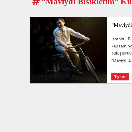
“Maviydi Bisikletim” K
“Maviydi
İstanbul Bü
kapsamında
buluşturuy
“Maviydi B
Tiyatro