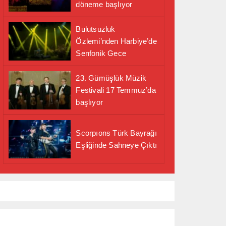
döneme başlıyor
Bulutsuzluk
Özlemi’nden Harbiye’de
Senfonik Gece
23. Gümüşlük Müzik
Festivali 17 Temmuz’da
başlıyor
Scorpıons Türk Bayrağı
Eşliğinde Sahneye Çıktı