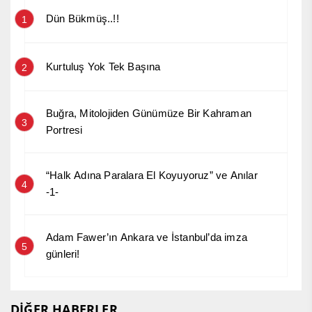
Dün Bükmüş..!!
1
Kurtuluş Yok Tek Başına
2
Buğra, Mitolojiden Günümüze Bir Kahraman
3
Portresi
“Halk Adına Paralara El Koyuyoruz” ve Anılar
4
-1-
Adam Fawer’ın Ankara ve İstanbul’da imza
5
günleri!
DİĞER HABERLER