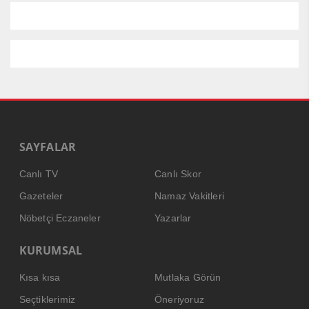
SAYFALAR
Canlı TV
Canlı Skor
Gazeteler
Namaz Vakitleri
Nöbetçi Eczaneler
Yazarlar
KURUMSAL
Kısa kısa
Mutlaka Görün
Seçtiklerimiz
Öneriyoruz