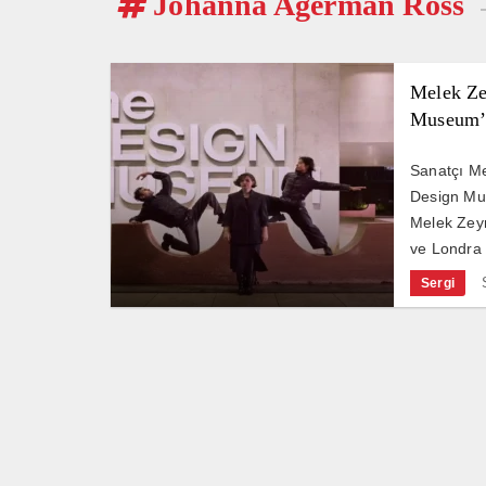
Johanna Agerman Ross
Melek Ze
Museum’
Sanatçı Mel
Design Mus
Melek Zey
ve Londra T
Sergi