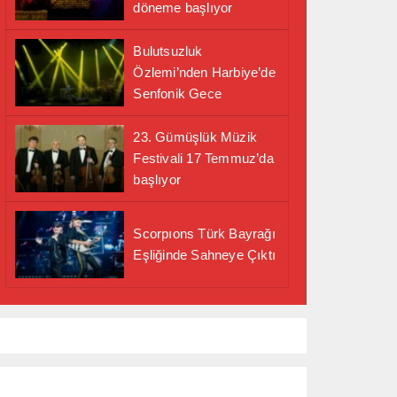
döneme başlıyor
Bulutsuzluk
Özlemi’nden Harbiye’de
Senfonik Gece
23. Gümüşlük Müzik
Festivali 17 Temmuz’da
başlıyor
Scorpıons Türk Bayrağı
Eşliğinde Sahneye Çıktı