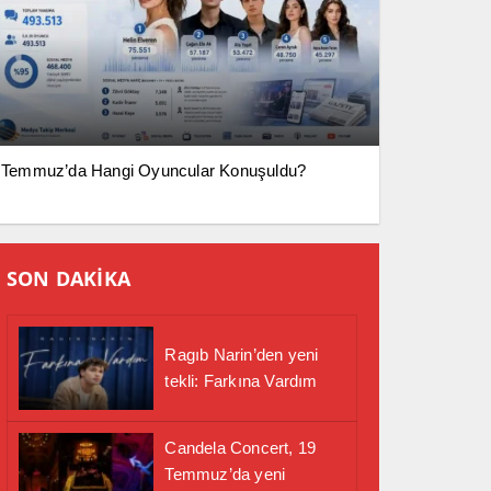
Temmuz’da Hangi Oyuncular Konuşuldu?
SON DAKİKA
Ragıb Narin’den yeni
tekli: Farkına Vardım
Candela Concert, 19
Temmuz’da yeni