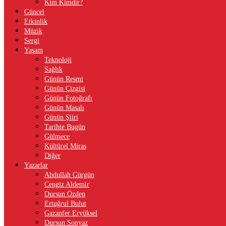
Kim Kimdir?
Güncel
Etkinlik
Müzik
Sergi
Yaşam
Teknoloji
Sağlık
Günün Resmi
Günün Çizgisi
Günün Fotoğrafı
Günün Masalı
Günün Şiiri
Tarihte Bugün
Gülmece
Kültürel Miras
Diğer
Yazarlar
Abdullah Gürgün
Cengiz Aldemir
Dursun Özden
Ertuğrul Bulut
Gazanfer Eryüksel
Dursun Sonyaz