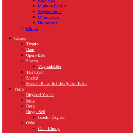
Kısa kısa
Mutlaka Görün
Seçtiklerimiz
Öneriyoruz
Ne nerede
Künye
Gösteri
Tiyatro
Dans
Opera-Bale
Sinema
Vizyondakiler
Televizyon
Söyleşi
Mustafa Karaçiftçi’den Şiirsel Bakış
Yazın
Düşünsel Yazılar
Kitap
Dergi
Duygu Seli
İzzettin Özgibar
Öykü
Celal Ulusoy