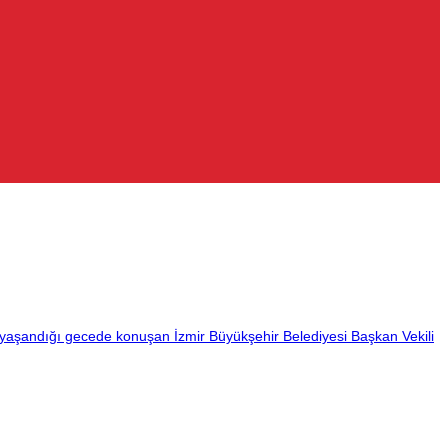
ın yaşandığı gecede konuşan İzmir Büyükşehir Belediyesi Başkan Vekili