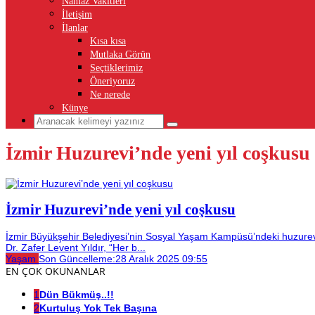
Namaz Vakitleri
İletişim
İlanlar
Kısa kısa
Mutlaka Görün
Seçtiklerimiz
Öneriyoruz
Ne nerede
Künye
İzmir Huzurevi’nde yeni yıl coşkusu
İzmir Huzurevi’nde yeni yıl coşkusu
İzmir Büyükşehir Belediyesi’nin Sosyal Yaşam Kampüsü’ndeki huzurevi s
Dr. Zafer Levent Yıldır, “Her b...
Yaşam
Son Güncelleme:
28 Aralık 2025 09:55
EN ÇOK OKUNANLAR
1
Dün Bükmüş..!!
2
Kurtuluş Yok Tek Başına