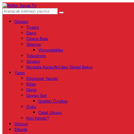
Gösteri
Tiyatro
Dans
Opera-Bale
Sinema
Vizyondakiler
Televizyon
Söyleşi
Mustafa Karaçiftçi’den Şiirsel Bakış
Yazın
Düşünsel Yazılar
Kitap
Dergi
Duygu Seli
İzzettin Özgibar
Öykü
Celal Ulusoy
Kim Kimdir?
Güncel
Etkinlik