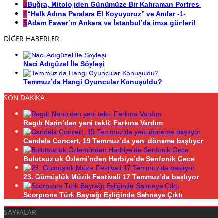
3
Buğra, Mitolojiden Günümüze Bir Kahraman Portresi
4
“Halk Adına Paralara El Koyuyoruz” ve Anılar -1-
5
Adam Fawer’ın Ankara ve İstanbul’da imza günleri!
DİĞER HABERLER
Naci Adıgüzel İle Söyleşi
Temmuz’da Hangi Oyuncular Konuşuldu?
SON DAKİKA
Ragıb Narin’den yeni tekli: Farkına Vardım
Candela Concert, 19 Temmuz’da yeni döneme başlıyor
Bulutsuzluk Özlemi’nden Harbiye’de Senfonik Gece
23. Gümüşlük Müzik Festivali 17 Temmuz’da başlıyor
Scorpıons Türk Bayrağı Eşliğinde Sahneye Çıktı
SAYFALAR