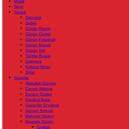
Müzik
Sergi
Yaşam
Teknoloji
Sağlık
Günün Resmi
Günün Çizgisi
Günün Fotoğrafı
Günün Masalı
Günün Şiiri
Tarihte Bugün
Gülmece
Kültürel Miras
Diğer
Yazarlar
Abdullah Gürgün
Cengiz Aldemir
Dursun Özden
Ertuğrul Bulut
Gazanfer Eryüksel
Dursun Sonyaz
Mehmet Ulusoy
Mustafa Günen
English