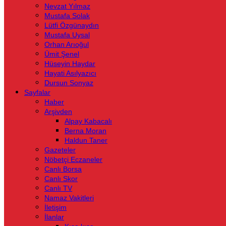
Nevzat Yılmaz
Mustafa Solak
Lütfi Özgünaydın
Mustafa Uysal
Orhan Arıoğul
Ümit Şenel
Hüseyin Haydar
Hayati Asılyazıcı
Dursun Sonyaz
Sayfalar
Haber
Arşivden
Alpay Kabacalı
Berna Moran
Haldun Taner
Gazeteler
Nöbetçi Eczaneler
Canlı Borsa
Canlı Skor
Canlı TV
Namaz Vakitleri
İletişim
İlanlar