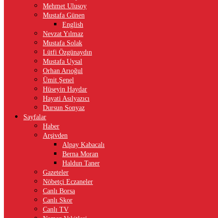
Mehmet Ulusoy
Mustafa Günen
English
Nevzat Yılmaz
Mustafa Solak
Lütfi Özgünaydın
Mustafa Uysal
Orhan Arıoğul
Ümit Şenel
Hüseyin Haydar
Hayati Asılyazıcı
Dursun Sonyaz
Sayfalar
Haber
Arşivden
Alpay Kabacalı
Berna Moran
Haldun Taner
Gazeteler
Nöbetçi Eczaneler
Canlı Borsa
Canlı Skor
Canlı TV