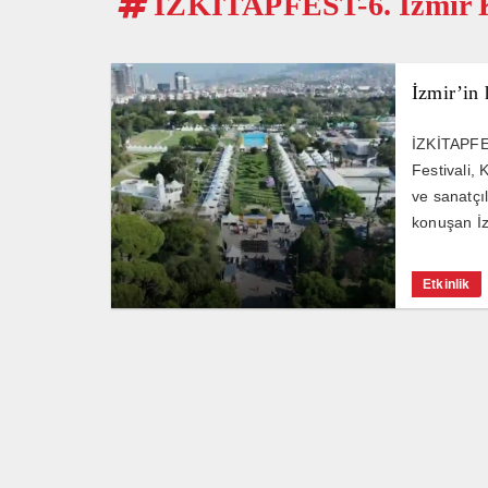
İZKİTAPFEST-6. İzmir K
İzmir’in 
İZKİTAPFES
Festivali, 
ve sanatçıl
konuşan İz
Etkinlik