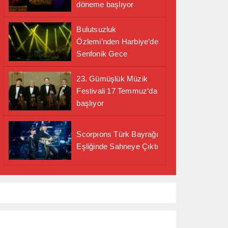
döneme başlıyor
Bulutsuzluk
Özlemi’nden Harbiye’de
Senfonik Gece
23. Gümüşlük Müzik
Festivali 17 Temmuz’da
başlıyor
Scorpıons Türk Bayrağı
Eşliğinde Sahneye Çıktı