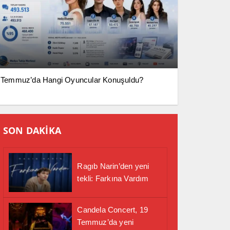
Temmuz’da Hangi Oyuncular Konuşuldu?
SON DAKİKA
Ragıb Narin’den yeni
tekli: Farkına Vardım
Candela Concert, 19
Temmuz’da yeni