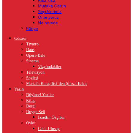
Kısa kısa
Mutlaka Görün
Seçtiklerimiz
Öneriyoruz
Ne nerede
Künye
Gösteri
Tiyatro
Dans
Opera-Bale
Sinema
Vizyondakiler
Televizyon
Söyleşi
Mustafa Karaçiftçi’den Şiirsel Bakış
Yazın
Düşünsel Yazılar
Kitap
Dergi
Duygu Seli
İzzettin Özgibar
Öykü
Celal Ulusoy