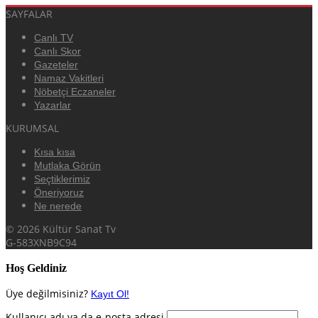
SAYFALAR
Canlı TV
Canlı Skor
Gazeteler
Namaz Vakitleri
Nöbetçi Eczaneler
Yazarlar
KURUMSAL
Kısa kısa
Mutlaka Görün
Seçtiklerimiz
Öneriyoruz
Ne nerede
© 2026 Kültür Sanat Tv
G-583XNB9C94
Hoş Geldiniz
Üye değilmisiniz?
Kayıt Ol!
Kullanıcı adı ya da e-posta adresi