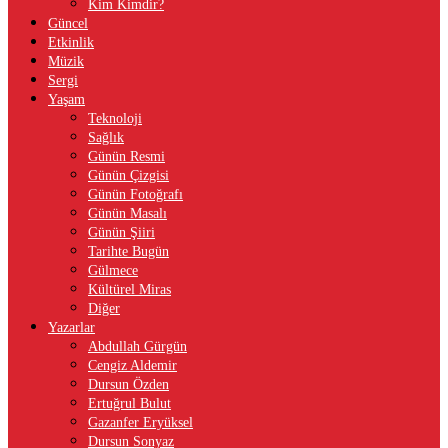
Kim Kimdir?
Güncel
Etkinlik
Müzik
Sergi
Yaşam
Teknoloji
Sağlık
Günün Resmi
Günün Çizgisi
Günün Fotoğrafı
Günün Masalı
Günün Şiiri
Tarihte Bugün
Gülmece
Kültürel Miras
Diğer
Yazarlar
Abdullah Gürgün
Cengiz Aldemir
Dursun Özden
Ertuğrul Bulut
Gazanfer Eryüksel
Dursun Sonyaz