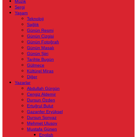
Müzik
Sergi
Yaşam
Teknoloji
Sağlık
Günün Resmi
Günün Çizgisi
Günün Fotoğrafı
Günün Masalı
Günün Şiiri
Tarihte Bugün
Gülmece
Kültürel Miras
Diğer
Yazarlar
Abdullah Gürgün
Cengiz Aldemir
Dursun Özden
Ertuğrul Bulut
Gazanfer Eryüksel
Dursun Sonyaz
Mehmet Ulusoy
Mustafa Günen
English