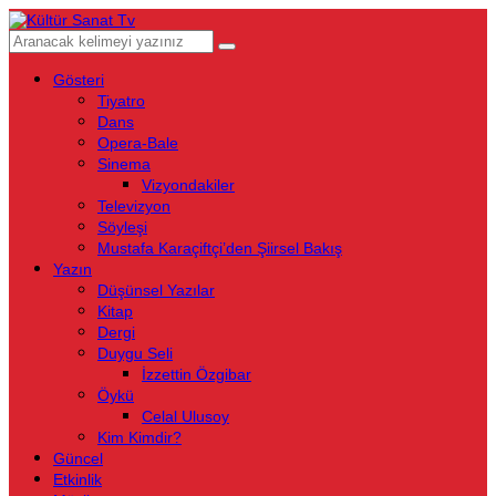
Gösteri
Tiyatro
Dans
Opera-Bale
Sinema
Vizyondakiler
Televizyon
Söyleşi
Mustafa Karaçiftçi’den Şiirsel Bakış
Yazın
Düşünsel Yazılar
Kitap
Dergi
Duygu Seli
İzzettin Özgibar
Öykü
Celal Ulusoy
Kim Kimdir?
Güncel
Etkinlik