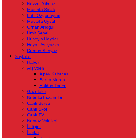
Nevzat Yılmaz
Mustafa Solak
Lütfi Özgünaydın
Mustafa Uysal
Orhan Arıoğul
Ümit Şenel
Hüseyin Haydar
Hayati Asılyazıcı
Dursun Sonyaz
Sayfalar
Haber
Arşivden
Alpay Kabacalı
Berna Moran
Haldun Taner
Gazeteler
Nöbetçi Eczaneler
Canlı Borsa
Canlı Skor
Canlı TV
Namaz Vakitleri
İletişim
İlanlar