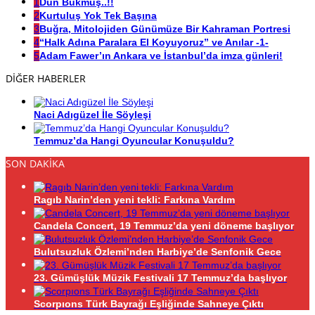
1
Dün Bükmüş..!!
2
Kurtuluş Yok Tek Başına
3
Buğra, Mitolojiden Günümüze Bir Kahraman Portresi
4
“Halk Adına Paralara El Koyuyoruz” ve Anılar -1-
5
Adam Fawer’ın Ankara ve İstanbul’da imza günleri!
DİĞER HABERLER
Naci Adıgüzel İle Söyleşi
Temmuz’da Hangi Oyuncular Konuşuldu?
SON DAKİKA
Ragıb Narin’den yeni tekli: Farkına Vardım
Candela Concert, 19 Temmuz’da yeni döneme başlıyor
Bulutsuzluk Özlemi’nden Harbiye’de Senfonik Gece
23. Gümüşlük Müzik Festivali 17 Temmuz’da başlıyor
Scorpıons Türk Bayrağı Eşliğinde Sahneye Çıktı