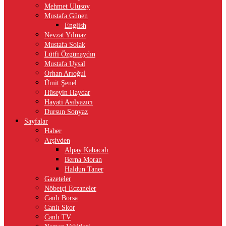
Mehmet Ulusoy
Mustafa Günen
English
Nevzat Yılmaz
Mustafa Solak
Lütfi Özgünaydın
Mustafa Uysal
Orhan Arıoğul
Ümit Şenel
Hüseyin Haydar
Hayati Asılyazıcı
Dursun Sonyaz
Sayfalar
Haber
Arşivden
Alpay Kabacalı
Berna Moran
Haldun Taner
Gazeteler
Nöbetçi Eczaneler
Canlı Borsa
Canlı Skor
Canlı TV