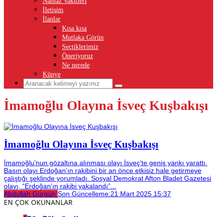
Namaz Vakitleri
İletişim
İlanlar
Kısa kısa
Mutlaka Görün
Seçtiklerimiz
Öneriyoruz
Ne nerede
Künye
İmamoğlu Olayına İsveç Kuşbakışı
İmamoğlu Olayına İsveç Kuşbakışı
İmamoğlu’nun gözaltına alınması olayı İsveç’te geniş yankı yarattı.
Basın olayı Erdoğan’ın rakibini bir an önce etkisiz hale getirmeye
çalıştığı şeklinde yorumladı. Sosyal Demokrat Afton Bladet Gazetesi
olayı, “Erdoğan’ın rakibi yakalandı”...
Abdullah Gürgün
Son Güncelleme:
21 Mart 2025 15:37
EN ÇOK OKUNANLAR